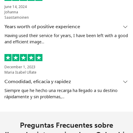
Celular
⁦4.9¢⁩
102 min por ⁦$5⁩
-
June 14, 2024
Johanna
Saastamoinen
Christmas Island
Years worth of positive experience
All
⁦3¢⁩
166 min por ⁦$5⁩
-
Having used their service for years, I have been left with a good
country
and efficient image...
Cocos Islands
December 1, 2023
Maria Isabel Ullate
All
⁦3¢⁩
166 min por ⁦$5⁩
-
country
Comodidad, eficacia y rapidez
Siempre que he hecho una recarga ha llegado a su destino
Colombia
rápidamente y sin problemas,...
Línea fija
⁦1.6¢⁩
312 min por ⁦$5⁩
-
Preguntas Frecuentes sobre
Celular
⁦1.5¢⁩
333 min por ⁦$5⁩
⁦7¢⁩