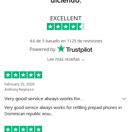
diciendo:
Chad
Línea fija
⁦78.9¢⁩
6 min por ⁦$5⁩
-
EXCELLENT
Celular
⁦71.5¢⁩
6 min por ⁦$5⁩
⁦16¢⁩
4.6 de 5 basado en 1125 de revisiones
Chile
Powered by
Lee más reseñas →
Línea fija
⁦4.5¢⁩
111 min por ⁦$5⁩
-
Celular
⁦1.6¢⁩
312 min por ⁦$5⁩
⁦8¢⁩
February 25, 2026
Anthony Reynoso
Santiago
⁦1.7¢⁩
294 min por ⁦$5⁩
-
Very good service always works for…
China
Very good service always works for refilling prepaid phones in
Dominican republic wou...
Línea fija
⁦4.9¢⁩
102 min por ⁦$5⁩
-