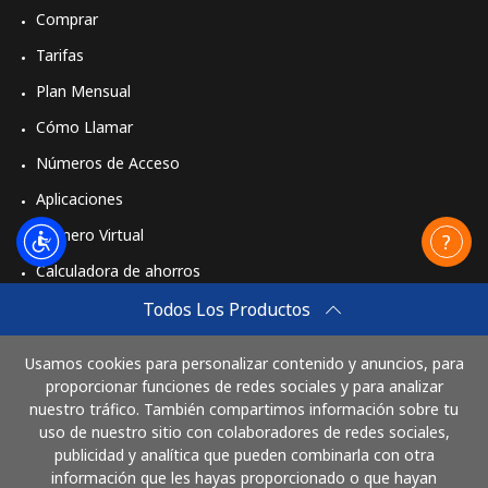
Comprar
Tarifas
Plan Mensual
Cómo Llamar
Números de Acceso
Aplicaciones
Número Virtual
Calculadora de ahorros
Travel eSIM
Todos Los Productos
Comprar
Usamos cookies para personalizar contenido y anuncios, para
Cómo funciona
proporcionar funciones de redes sociales y para analizar
nuestro tráfico. También compartimos información sobre tu
uso de nuestro sitio con colaboradores de redes sociales,
publicidad y analítica que pueden combinarla con otra
Paga con
información que les hayas proporcionado o que hayan