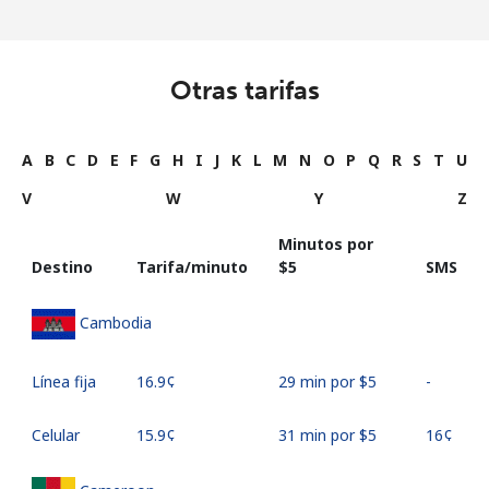
Otras tarifas
A
B
C
D
E
F
G
H
I
J
K
L
M
N
O
P
Q
R
S
T
U
V
W
Y
Z
Minutos por
Destino
Tarifa/minuto
⁦$5⁩
SMS
Cambodia
Línea fija
⁦16.9¢⁩
29 min por ⁦$5⁩
-
Celular
⁦15.9¢⁩
31 min por ⁦$5⁩
⁦16¢⁩