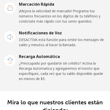
Marcación Rápida
Línea fija
⁦23.5¢⁩
21 min por ⁦$5⁩
-
¡Mejora la velocidad de marcado! Programa tus
números frecuentes en los dígitos de tu teléfono y
conéctate más rápido con tus seres queridos.
Celular
⁦25.5¢⁩
19 min por ⁦$5⁩
⁦15¢⁩
Notificaciones de Voz
Cayman Islands
DESACTIVA esta función para omitir los mensajes de
saldo y minutos al hacer la llamada.
Línea fija
⁦19.9¢⁩
25 min por ⁦$5⁩
-
Recarga Automática
Celular
⁦27.5¢⁩
18 min por ⁦$5⁩
-
¿Preocupado por quedarte sin crédito? Activa la
Recarga Automatica y agregaremos el monto que
Central African Republic
especifiques, cada vez que tu saldo disponible quede
en menos de ⁦$5⁩.
Línea fija
⁦88.5¢⁩
5 min por ⁦$5⁩
-
Celular
⁦73.9¢⁩
6 min por ⁦$5⁩
-
Mira lo que nuestros clientes están