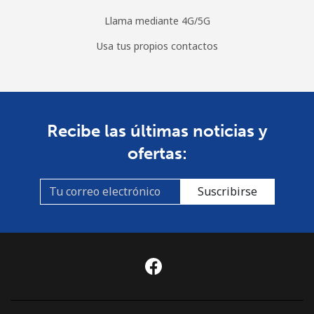
Celular
⁦3.9¢⁩
128 min por ⁦$5⁩
⁦8¢⁩
Llama mediante 4G/5G
Usa tus propios contactos
Recibe las últimas noticias y
ofertas:
Suscribirse