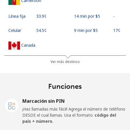
Cameroon
Línea fija
⁦33.9¢⁩
14 min por ⁦$5⁩
-
Celular
⁦54.5¢⁩
9 min por ⁦$5⁩
⁦17¢⁩
Canada
All
⁦1.5¢⁩
333 min por ⁦$5⁩
⁦15¢⁩
Ver más destinos
country
Cape Verde
Funciones
Línea fija
⁦33.9¢⁩
14 min por ⁦$5⁩
-
Marcación sin PIN
¡Haz llamadas más fácil! Agrega el número de teléfono
Celular
⁦39.5¢⁩
12 min por ⁦$5⁩
⁦16¢⁩
DESDE el cual llamas. Usa el formato:
código del
país + número.
Caribbean Netherlands