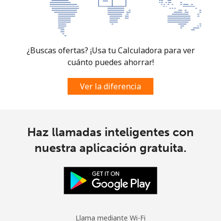
Curacao
¿Buscas ofertas? ¡Usa tu Calculadora para ver
Línea fija
⁦21.5¢⁩
23 min por ⁦$5⁩
-
cuánto puedes ahorrar!
Celular
⁦23.5¢⁩
21 min por ⁦$5⁩
-
Ver la diferencia
Cyprus
Línea fija
⁦14.5¢⁩
34 min por ⁦$5⁩
-
Haz llamadas inteligentes con
nuestra aplicación gratuita.
Celular
⁦10.5¢⁩
47 min por ⁦$5⁩
⁦5¢⁩
Czechia
Línea fija
⁦2¢⁩
250 min por ⁦$5⁩
-
Llama mediante Wi-Fi