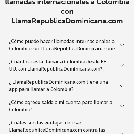
llamadas internacionales a Colombia
Comoros
con
LlamaRepublicaDominicana.com
Línea fija
⁦76.9¢⁩
6 min por ⁦$5⁩
-
Celular
⁦78.5¢⁩
6 min por ⁦$5⁩
⁦5¢⁩
¿Cómo puedo hacer llamadas internacionales a
Colombia con LlamaRepublicaDominicana.com?
Congo
¿Cuánto cuesta llamar a Colombia desde EE.
UU. con LlamaRepublicaDominicana.com?
Línea fija
⁦80.9¢⁩
6 min por ⁦$5⁩
-
¿ LlamaRepublicaDominicana.com tiene una
Celular
⁦74.9¢⁩
6 min por ⁦$5⁩
⁦13¢⁩
app para llamar a Colombia?
Cook Islands
¿Cómo agrego saldo a mi cuenta para llamar a
Colombia?
Línea fija
⁦137.9¢⁩
3 min por ⁦$5⁩
-
¿Cuáles son las ventajas de usar
LlamaRepublicaDominicana.com contra las
Celular
⁦137.9¢⁩
3 min por ⁦$5⁩
⁦5¢⁩