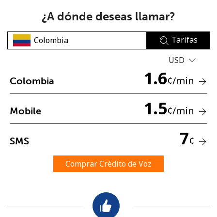
¿A dónde deseas llamar?
Tarifas
USD
1.6
No se ha creado una contraseña
¢
/min
Colombia
Mínimo 8 caracteres
1.5
Una letra mayúscula y una minúscula
¢
/min
Mobile
Un número
Un caracter especial
7
¢
SMS
Comprar Crédito de Voz
Mantente en contacto para recibir nuestras mejores
ofertas.