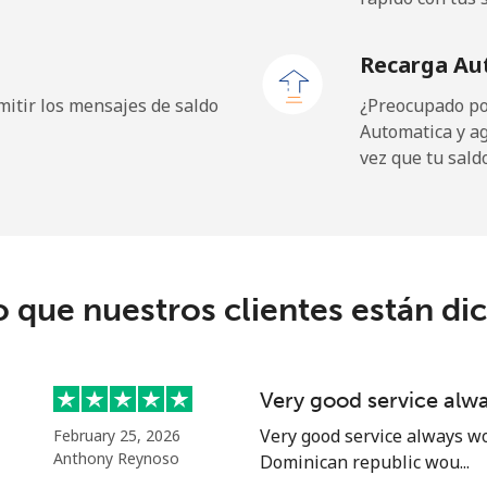
⁦24.5¢⁩
20 min por ⁦$5⁩
Recarga Au
⁦23.5¢⁩
21 min por ⁦$5⁩
itir los mensajes de saldo
¿Preocupado por
Automatica y a
vez que tu sald
⁦214.9¢⁩
2 min por ⁦$5⁩
o que nuestros clientes están di
⁦14.9¢⁩
33 min por ⁦$5⁩
⁦22.9¢⁩
21 min por ⁦$5⁩
Very good service alw
Very good service always wo
February 25, 2026
Anthony Reynoso
Dominican republic wou...
⁦46.9¢⁩
10 min por ⁦$5⁩