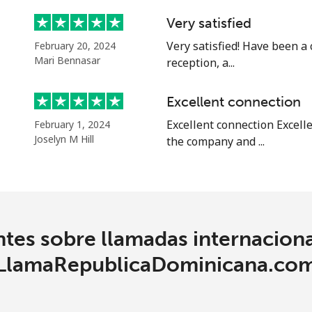
Very satisfied
⁦40.9¢⁩
12 min por ⁦$5⁩
Very satisfied! Have been a
February 20, 2024
Mari Bennasar
reception, a...
Excellent connection
⁦24.5¢⁩
20 min por ⁦$5⁩
Excellent connection Excell
February 1, 2024
Joselyn M Hill
the company and ...
⁦55.5¢⁩
9 min por ⁦$5⁩
⁦89.5¢⁩
5 min por ⁦$5⁩
tes sobre llamadas internaciona
⁦87.5¢⁩
5 min por ⁦$5⁩
LlamaRepublicaDominicana.co