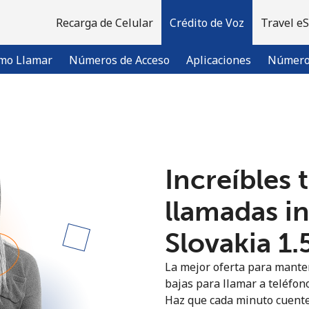
Recarga de Celular
Crédito de Voz
Travel e
mo Llamar
Números de Acceso
Aplicaciones
Número 
¡Bienvenido!
Increíbles 
¿Ya tienes una cuenta?
Inicia sesión →
llamadas i
Regístrate con
Slovakia ⁦1.
La mejor oferta para manten
bajas para llamar a teléfono
Haz que cada minuto cuente