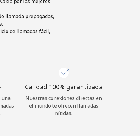
vakia por las mejores
s de llamada prepagadas,
a.
cio de llamadas fácil,
⁩
Calidad 100% garantizada
r una
Nuestras conexiones directas en
amadas
el mundo te ofrecen llamadas
.
nítidas.