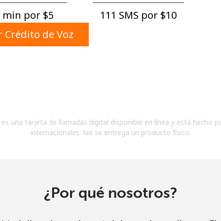
Un número
 min por ⁦$5⁩
111 SMS por ⁦$10⁩
Un caracter especial
 Crédito de Voz
Mantente en contacto para recibir nuestras mejores
ofertas.
es una tarjeta de llamadas digital disponible en línea y está hecho p
Al abrir una cuenta en este sitio web, estoy de
internacionales. No se entrega un producto físico.
acuerdo con estos
Términos y condiciones.
Únete
¿Por qué nosotros?