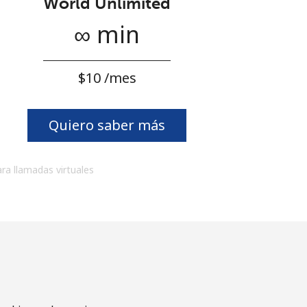
World Unlimited
∞ min
⁦$10⁩ /mes
Quiero saber más
ara llamadas virtuales