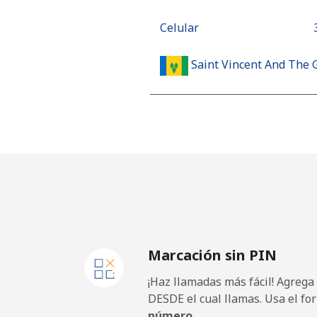
Celular
Saint Vincent And The 
Línea fija
Celular
Samoa
Línea fija
Marcación sin PIN
Celular
¡Haz llamadas más fácil! Agrega
San Marino
DESDE el cual llamas. Usa el fo
número.