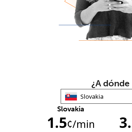
¿A dónde 
Slovakia
1.5
3
¢
/min