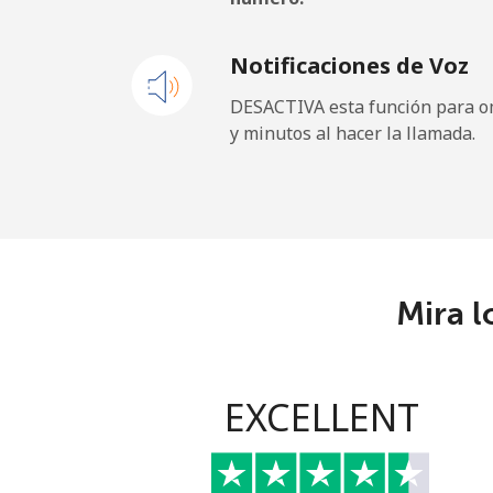
Línea fija
Notificaciones de Voz
Celular
DESACTIVA esta función para om
y minutos al hacer la llamada.
Sao Tome And Principe
All country
Saudi Arabia
Mira l
Línea fija
Celular
EXCELLENT
Senegal
Línea fija