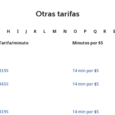
o
Otras tarifas
Continuar con
G
H
I
J
K
L
M
N
O
P
Q
R
Tarifa/minuto
Minutos por ⁦$5⁩
⁦33.9¢⁩
14 min por ⁦$5⁩
⁦34.5¢⁩
14 min por ⁦$5⁩
⁦33.9¢⁩
14 min por ⁦$5⁩