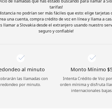
vicio de llamadas que has estado buscando para llamar a Slo
tarifas!
istancia no podrían ser más fáciles que esto: elige tarjeta
¡Hola!
rea una cuenta, compra crédito de voz en línea y llama a cas
 llamar a Slovakia desde el extranjero usando nuestro servi
Inicia sesión o
REGÍSTRATE →
seguro y confiable!
edondeo al minuto
Monto Mínimo ⁦$5
cobrarán las llamadas con
Intenta Crédito de Voz po
¿Olvidaste tu contraseña? →
redondeo por minuto.
orden mínima y disfruta ll
internacionales bajas
Iniciar Sesión