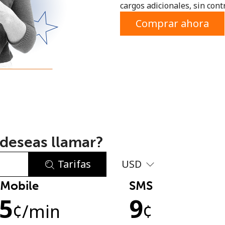
cargos adicionales, sin contr
o
Comprar ahora
deseas llamar?
Tarifas
USD
Mobile
SMS
No se ha creado una contraseña
.5
9
Mínimo 8 caracteres
¢
/min
¢
Una letra mayúscula y una minúscula