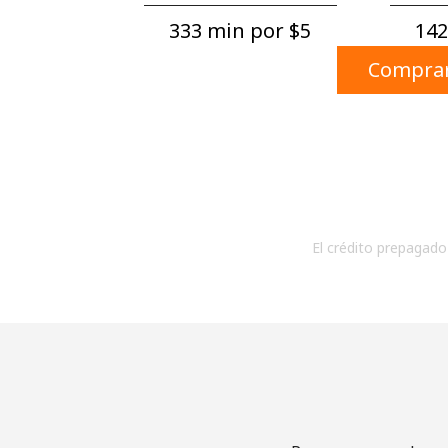
333 min por ⁦$5⁩
142
Comprar
El crédito prepagado 