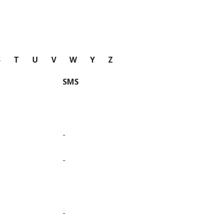
S
T
U
V
W
Y
Z
SMS
-
-
-