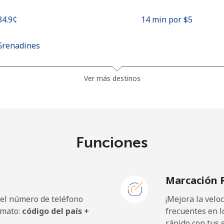
⁦34.9¢⁩
14 min por ⁦$5⁩
Grenadines
⁦30.5¢⁩
16 min por ⁦$5⁩
Ver más destinos
⁦33.9¢⁩
14 min por ⁦$5⁩
Funciones
⁦127.5¢⁩
3 min por ⁦$5⁩
Marcación 
⁦133.9¢⁩
3 min por ⁦$5⁩
 el número de teléfono
¡Mejora la vel
rmato:
código del país +
frecuentes en l
rápido con tus 