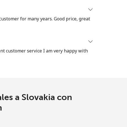
⁦27¢⁩
 customer for many years. Good price, great
-
ent customer service I am very happy with
-
-
les a Slovakia con
-
m