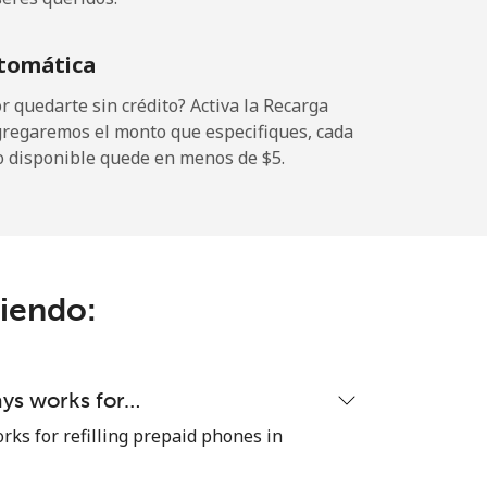
-
tomática
-
 quedarte sin crédito? Activa la Recarga
gregaremos el monto que especifiques, cada
o disponible quede en menos de ⁦$5⁩.
-
ciendo:
-
-
ays works for…
rks for refilling prepaid phones in
-