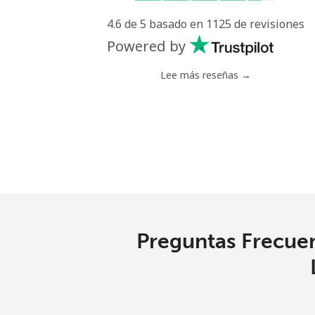
4.6 de 5 basado en 1125 de revisiones
Celular
Powered by
Serbia
Lee más reseñas →
Línea fija
Celular
Seychelles
Línea fija
Preguntas Frecuen
Celular
Sierra Leone