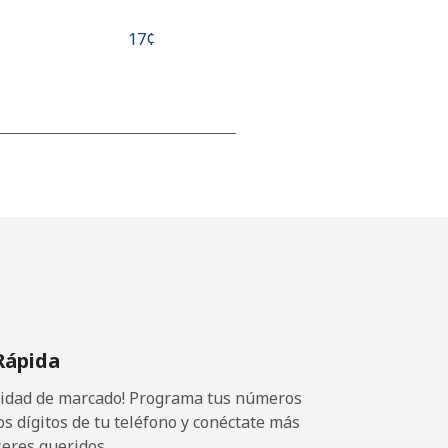
⁦17¢⁩
-
-
-
Rápida
⁦25¢⁩
ocidad de marcado! Programa tus números
os dígitos de tu teléfono y conéctate más
seres queridos.