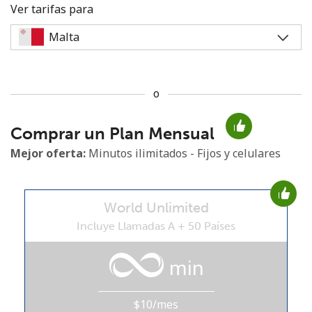
Ver tarifas para
o
No se ha creado una contraseña
Comprar un Plan Mensual
Mínimo 8 caracteres
Una letra mayúscula y una minúscula
Mejor oferta:
Minutos ilimitados - Fijos y celulares
Un número
Un caracter especial
World Unlimited
Incluye Llamadas A + 50 Países
min
Mantente en contacto para recibir nuestras mejores
ofertas.
$10/mes