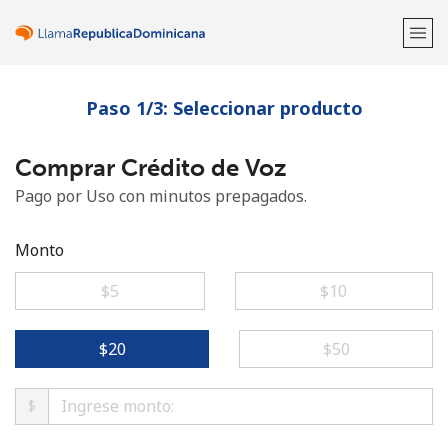
Paso 1/3: Seleccionar producto
¡Bienvenido!
Comprar Crédito de Voz
¿Ya tienes una cuenta?
Inicia sesión →
Pago por Uso con minutos prepagados.
Regístrate con
Monto
⁦$5⁩
⁦$10⁩
o
⁦$20⁩
⁦$50⁩
$