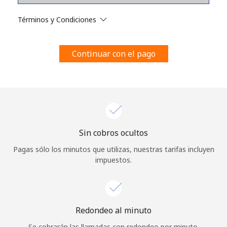
Al abrir una cuenta en este sitio web, estoy de acuerdo con
estos
Términos y condiciones.
Términos y Condiciones
Únete
Continuar con el pago
¡Hola!
Sin cobros ocultos
Inicia sesión o
REGÍSTRATE →
Pagas sólo los minutos que utilizas, nuestras tarifas incluyen
impuestos.
Redondeo al minuto
¿Olvidaste tu contraseña? →
Se cobrarán las llamadas con redondeo por minuto.