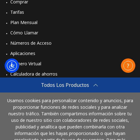
Comprar
Tarifas
Plan Mensual
Cómo Llamar
Números de Acceso
Aplicaciones
Número Virtual
Calculadora de ahorros
Travel eSIM
Todos Los Productos
Comprar
Usamos cookies para personalizar contenido y anuncios, para
Cómo funciona
proporcionar funciones de redes sociales y para analizar
nuestro tráfico. También compartimos información sobre tu
uso de nuestro sitio con colaboradores de redes sociales,
publicidad y analítica que pueden combinarla con otra
Paga con
información que les hayas proporcionado o que hayan
recolectado a partir de tu uso de su servicio. Para más