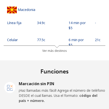
Macedonia
Línea fija
⁦34.9c⁩
14 min por
-
⁦$5⁩
Celular
⁦77.5c⁩
6 min por
⁦21c⁩
⁦$5⁩
Ver más destinos
Madagascar
Funciones
Línea fija
⁦121.5c⁩
4 min por
-
⁦$5⁩
Marcación sin PIN
Celular
⁦130.9c⁩
3 min por
-
¡Haz llamadas más fácil! Agrega el número de teléfono
⁦$5⁩
DESDE el cual llamas. Usa el formato:
código del
país + número.
Malawi