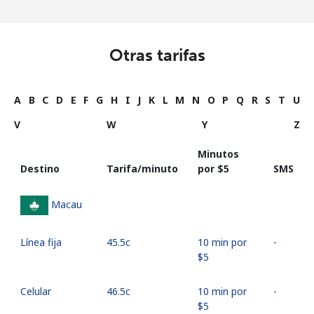
Otras tarifas
A
B
C
D
E
F
G
H
I
J
K
L
M
N
O
P
Q
R
S
T
U
V
W
Y
Z
Minutos
Destino
Tarifa/minuto
por ⁦$5⁩
SMS
Macau
Línea fija
⁦45.5c⁩
10 min por
-
⁦$5⁩
Celular
⁦46.5c⁩
10 min por
-
⁦$5⁩