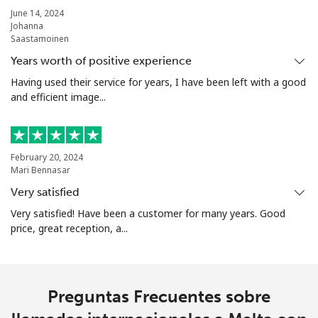
⁦$5⁩
June 14, 2024
Johanna
Saastamoinen
Mariana Islands
Years worth of positive experience
Having used their service for years, I have been left with a good
All country
⁦14.9c⁩
33 min por
-
and efficient image...
⁦$5⁩
Marshall Islands
February 20, 2024
Mari Bennasar
Línea fija
⁦48.5c⁩
10 min por
-
⁦$5⁩
Very satisfied
Very satisfied! Have been a customer for many years. Good
Celular
⁦48.5c⁩
10 min por
-
price, great reception, a...
⁦$5⁩
Martinique
Preguntas Frecuentes sobre
Línea fija
⁦9.5c⁩
52 min por
-