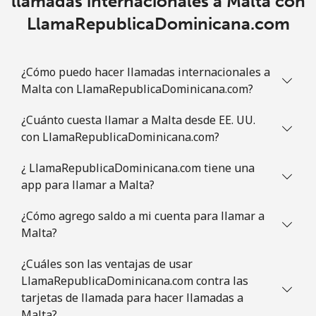
llamadas internacionales a Malta con
⁦$5⁩
LlamaRepublicaDominicana.com
Celular
⁦43.5c⁩
11 min por
-
⁦$5⁩
¿Cómo puedo hacer llamadas internacionales a
Malta con LlamaRepublicaDominicana.com?
Mauritania
¿Cuánto cuesta llamar a Malta desde EE. UU.
Línea fija
⁦128.9c⁩
3 min por
-
con LlamaRepublicaDominicana.com?
⁦$5⁩
¿ LlamaRepublicaDominicana.com tiene una
app para llamar a Malta?
Celular
⁦132.9c⁩
3 min por
-
⁦$5⁩
¿Cómo agrego saldo a mi cuenta para llamar a
Malta?
Mauritius
¿Cuáles son las ventajas de usar
Línea fija
⁦11.5c⁩
43 min por
-
LlamaRepublicaDominicana.com contra las
⁦$5⁩
tarjetas de llamada para hacer llamadas a
Malta?