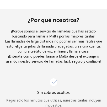
Al abrir una cuenta en este sitio web, estoy de acuerdo con
estos
Términos y condiciones.
¿Por qué nosotros?
Únete
¡Porque somos el servicio de llamadas que has estado
buscando para llamar a Malta por las mejores tarifas!
Las llamadas de larga distancia no podrían ser más fáciles que
esto: elige tarjetas de llamada prepagadas, crea una cuenta,
¡Hola!
compra crédito de voz en línea y llama a casa.
¡Entérate cómo puedes llamar a Malta desde el extranjero
usando nuestro servicio de llamadas fácil, seguro y confiable!
Inicia sesión o
REGÍSTRATE →
Sin cobros ocultos
¿Olvidaste tu contraseña? →
Pagas sólo los minutos que utilizas, nuestras tarifas incluyen
impuestos.