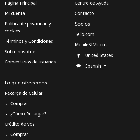
Página Principal
Centro de Ayuda
Montserrat
Mi cuenta
Contacto
Política de privacidad y
Socios
All country
⁦54.5c⁩
9 min por
-
cookies
Tello.com
⁦$5⁩
Términos y Condiciones
MobileSIM.com
Sobre nosotros
Morocco
United States
Comentarios de usuarios
Spanish
Línea fija
⁦25.5c⁩
19 min por
-
⁦$5⁩
Lo que ofrecemos
Celular
⁦116.5c⁩
4 min por
-
Recarga de Celular
⁦$5⁩
Comprar
Mozambique
¿Cómo Recargar?
Crédito de Voz
Línea fija
⁦51.9c⁩
9 min por
-
Comprar
⁦$5⁩