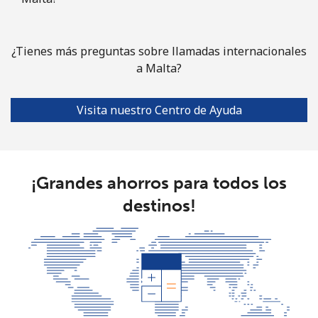
Celular
⁦10.5c⁩
47 min por
⁦49c⁩
⁦$5⁩
¿Tienes más preguntas sobre llamadas internacionales
Mayotte Island
a Malta?
Línea fija
⁦55.5c⁩
9 min por
-
Visita nuestro Centro de Ayuda
⁦$5⁩
Celular
⁦91.5c⁩
5 min por
-
⁦$5⁩
¡Grandes ahorros para todos los
Mexico
destinos!
Línea fija
⁦1.5c⁩
333 min por
-
⁦$5⁩
Celular
⁦1.5c⁩
333 min por
⁦11c⁩
⁦$5⁩