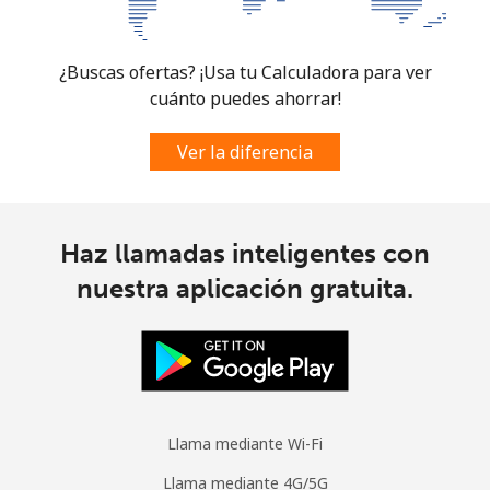
Micronesia
¿Buscas ofertas? ¡Usa tu Calculadora para ver
All country
⁦105.5c⁩
4 min por
-
cuánto puedes ahorrar!
⁦$5⁩
Ver la diferencia
Moldova
Línea fija
⁦53.9c⁩
9 min por
-
⁦$5⁩
Haz llamadas inteligentes con
nuestra aplicación gratuita.
Celular
⁦54.9c⁩
9 min por
⁦49c⁩
⁦$5⁩
Monaco
Línea fija
⁦58.9c⁩
8 min por
-
Llama mediante Wi-Fi
⁦$5⁩
Llama mediante 4G/5G