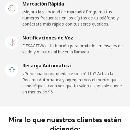
Marcación Rápida
Línea fija
⁦85.9c⁩
5 min por
-
¡Mejora la velocidad de marcado! Programa tus
⁦$5⁩
números frecuentes en los dígitos de tu teléfono y
conéctate más rápido con tus seres queridos.
Celular
⁦85.9c⁩
5 min por
-
Notificaciones de Voz
⁦$5⁩
DESACTIVA esta función para omitir los mensajes de
saldo y minutos al hacer la llamada.
Malaysia
Recarga Automática
Línea fija
⁦1.9c⁩
263 min por
-
¿Preocupado por quedarte sin crédito? Activa la
⁦$5⁩
Recarga Automatica y agregaremos el monto que
especifiques, cada vez que tu saldo disponible quede
Celular
⁦1.9c⁩
263 min por
-
en menos de ⁦$5⁩.
⁦$5⁩
Maldives
Mira lo que nuestros clientes están
Línea fija
⁦163.5c⁩
3 min por
-
diciendo: