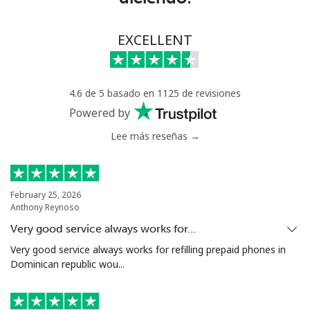
⁦$5⁩
Celular
⁦161.9c⁩
3 min por
-
EXCELLENT
⁦$5⁩
Mali
4.6 de 5 basado en 1125 de revisiones
Powered by
Línea fija
⁦74.9c⁩
6 min por
-
Lee más reseñas →
⁦$5⁩
Celular
⁦80.5c⁩
6 min por
⁦27c⁩
⁦$5⁩
February 25, 2026
Anthony Reynoso
Malta
Very good service always works for…
Very good service always works for refilling prepaid phones in
Línea fija
⁦54.5c⁩
9 min por
-
Dominican republic wou...
⁦$5⁩
Celular
⁦86.9c⁩
5 min por
⁦13c⁩