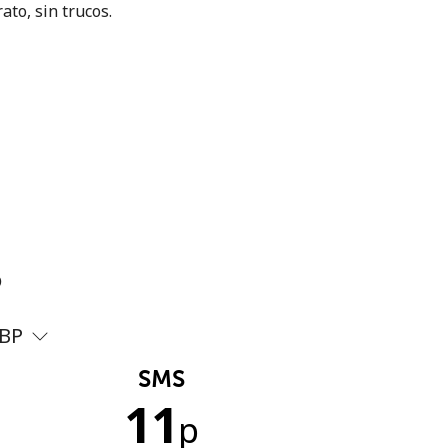
ato, sin trucos.
?
BP
SMS
11
p