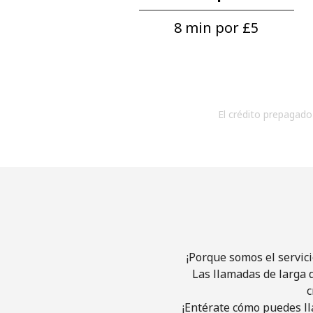
8 min por ⁦£5⁩
El crédito prepagado 
¡Porque somos el servic
Las llamadas de larga d
c
¡Entérate cómo puedes ll