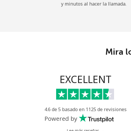
y minutos al hacer la llamada.
Línea fija
Celular
Central African Republi
Mira l
Línea fija
Celular
EXCELLENT
Chad
Línea fija
4.6 de 5 basado en 1125 de revisiones
Celular
Powered by
Chile
Lee más reseñas →