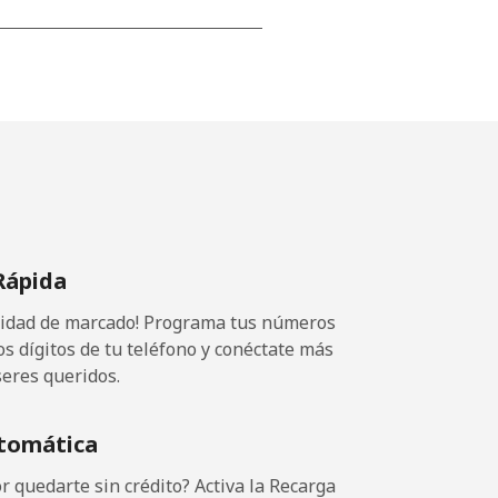
⁦12p⁩
-
⁦13p⁩
Rápida
ocidad de marcado! Programa tus números
-
os dígitos de tu teléfono y conéctate más
seres queridos.
⁦12p⁩
tomática
 quedarte sin crédito? Activa la Recarga