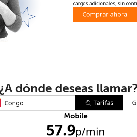
cargos adicionales, sin contr
o
Comprar ahora
¿A dónde deseas llamar
Tarifas
G
No se ha creado una contraseña
Mobile
57.9
Mínimo 8 caracteres
p
/min
Una letra mayúscula y una minúscula