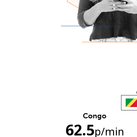
Congo
62.5
p
/min