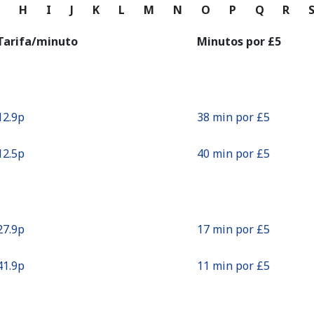
o
G
H
I
J
K
L
M
N
O
P
Q
R
Continuar con
Tarifa/minuto
Minutos por ⁦£5⁩
⁦12.9p⁩
38 min por ⁦£5⁩
⁦12.5p⁩
40 min por ⁦£5⁩
⁦27.9p⁩
17 min por ⁦£5⁩
⁦41.9p⁩
11 min por ⁦£5⁩