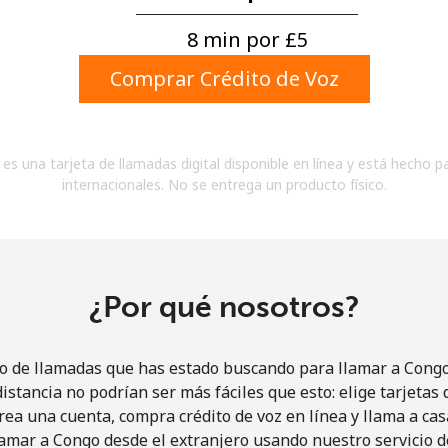
Un número
Un caracter especial
8 min por ⁦£5⁩
Comprar Crédito de Voz
es una tarjeta de llamadas digital disponible en línea y está hecho p
internacionales. No se entrega un producto físico.
Mantente en contacto para recibir nuestras mejores
ofertas.
Al abrir una cuenta en este sitio web, estoy de
acuerdo con estos
Términos y condiciones.
¿Por qué nosotros?
Únete
io de llamadas que has estado buscando para llamar a Congo 
istancia no podrían ser más fáciles que esto: elige tarjeta
rea una cuenta, compra crédito de voz en línea y llama a cas
amar a Congo desde el extranjero usando nuestro servicio de