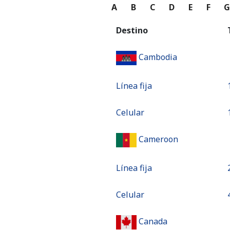
A
B
C
D
E
F
Destino
Cambodia
Línea fija
Celular
Cameroon
Línea fija
Celular
Canada