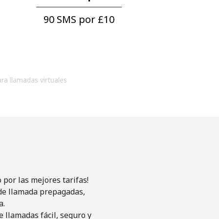
90 SMS por ⁦£10⁩
ara llamadas virtuales
por las mejores tarifas!
s de llamada prepagadas,
a.
 llamadas fácil, seguro y