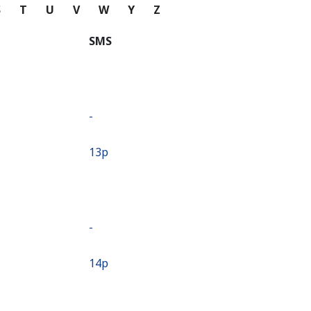
S
T
U
V
W
Y
Z
SMS
-
⁦13p⁩
-
⁦14p⁩