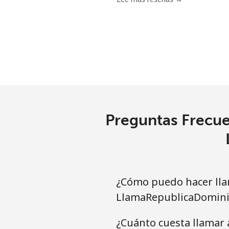
Línea fija
Celular
Santiago
China
Preguntas Frecue
Línea fija
Celular
¿Cómo puedo hacer lla
Christmas Island
LlamaRepublicaDomini
All country
¿Cuánto cuesta llamar