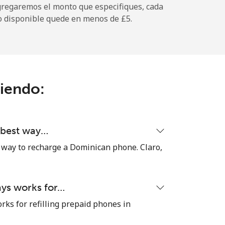
gregaremos el monto que especifiques, cada
-
o disponible quede en menos de ⁦£5⁩.
-
ciendo:
-
-
d best way…
 way to recharge a Dominican phone. Claro,
-
ays works for…
⁦13p⁩
rks for refilling prepaid phones in