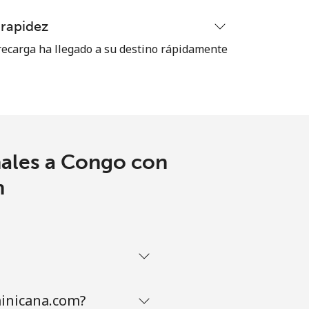
 rapidez
-
ecarga ha llegado a su destino rápidamente
⁦7p⁩
-
nales a Congo con
-
m
-
-
minicana.com?