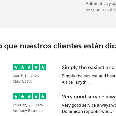
Automatica y a
⁦16.5p⁩
30 min por ⁦£5⁩
vez que tu sald
⁦22.9p⁩
21 min por ⁦£5⁩
c
o que nuestros clientes están di
⁦67.9p⁩
7 min por ⁦£5⁩
⁦56.9p⁩
8 min por ⁦£5⁩
Simply the easiest an
Simply the easiest and best
March 18, 2026
Chris Cotto
Altice.. anythi...
⁦60.9p⁩
8 min por ⁦£5⁩
Very good service alw
⁦55.5p⁩
9 min por ⁦£5⁩
Very good service always wo
February 25, 2026
Anthony Reynoso
Dominican republic wou...