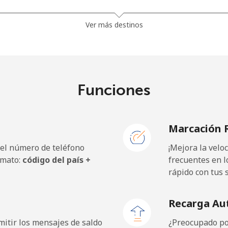
⁦1.5p⁩
333 min por ⁦£5⁩
Ver más destinos
⁦27.9p⁩
17 min por ⁦£5⁩
Funciones
⁦32.5p⁩
15 min por ⁦£5⁩
Marcación 
 el número de teléfono
¡Mejora la vel
⁦18.9p⁩
26 min por ⁦£5⁩
rmato:
código del país +
frecuentes en l
rápido con tus 
⁦19.9p⁩
25 min por ⁦£5⁩
Recarga Au
itir los mensajes de saldo
¿Preocupado por