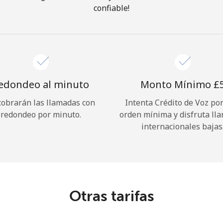
confiable!
¡Hola!
Inicia sesión o
REGÍSTRATE →
edondeo al minuto
Monto Mínimo ⁦£5
cobrarán las llamadas con
Intenta Crédito de Voz po
redondeo por minuto.
orden mínima y disfruta ll
internacionales bajas
¿Olvidaste tu contraseña? →
Iniciar Sesión
Otras tarifas