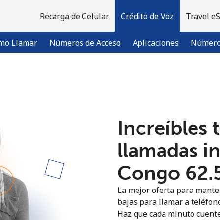
Recarga de Celular
Crédito de Voz
Travel e
mo Llamar
Números de Acceso
Aplicaciones
Número 
¡Bienvenido!
Increíbles 
¿Ya tienes una cuenta?
Inicia sesión →
llamadas i
Regístrate con
Congo ⁦62.
La mejor oferta para manten
bajas para llamar a teléfono
Haz que cada minuto cuente