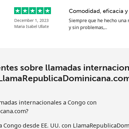
Comodidad, eficacia y
⁦3.5p⁩
142 min por ⁦£5⁩
Siempre que he hecho una r
December 1, 2023
Maria Isabel Ullate
y sin problemas,...
⁦1.5p⁩
333 min por ⁦£5⁩
⁦1.5p⁩
333 min por ⁦£5⁩
ntes sobre llamadas internacio
⁦4.5p⁩
111 min por ⁦£5⁩
LlamaRepublicaDominicana.co
⁦4.5p⁩
111 min por ⁦£5⁩
madas internacionales a Congo con
cana.com?
⁦2.4p⁩
208 min por ⁦£5⁩
 a Congo desde EE. UU. con LlamaRepublicaDo