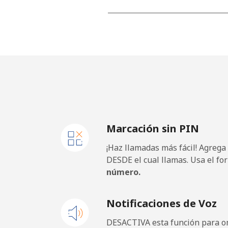
All country
Cape Verde
Línea fija
Celular
Marcación sin PIN
Caribbean Netherlands
¡Haz llamadas más fácil! Agrega
Línea fija
DESDE el cual llamas. Usa el fo
número.
Celular
Notificaciones de Voz
Cayman Islands
DESACTIVA esta función para om