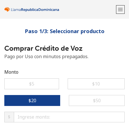
Paso 1/3: Seleccionar producto
¡Bienvenido!
Comprar Crédito de Voz
¿Ya tienes una cuenta?
Inicia sesión →
Pago por Uso con minutos prepagados.
Regístrate con
Monto
⁦$5⁩
⁦$10⁩
o
⁦$20⁩
⁦$50⁩
$