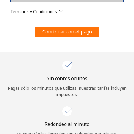
Al abrir una cuenta en este sitio web, estoy de acuerdo con
estos
Términos y condiciones.
Términos y Condiciones
Únete
Continuar con el pago
¡Hola!
Sin cobros ocultos
Inicia sesión o
REGÍSTRATE →
Pagas sólo los minutos que utilizas, nuestras tarifas incluyen
impuestos.
Redondeo al minuto
¿Olvidaste tu contraseña? →
Se cobrarán las llamadas con redondeo por minuto.