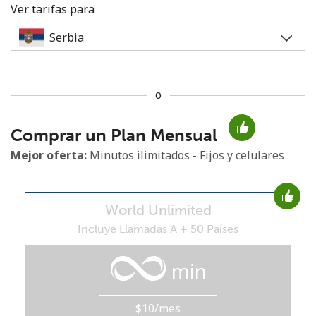
Ver tarifas para
o
No se ha creado una contraseña
Comprar un Plan Mensual
Mínimo 8 caracteres
Una letra mayúscula y una minúscula
Mejor oferta:
Minutos ilimitados - Fijos y celulares
Un número
Un caracter especial
World Unlimited
Incluye Llamadas A + 50 Países
min
Mantente en contacto para recibir nuestras mejores
ofertas.
$10/mes