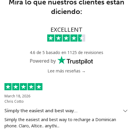
Mira lo que nuestros clientes están
Anguilla
diciendo:
Línea fija
⁦45.5¢⁩
10 min por ⁦$5⁩
-
EXCELLENT
Celular
⁦50.5¢⁩
9 min por ⁦$5⁩
⁦8¢⁩
Antigua And Barbuda
4.6 de 5 basado en 1125 de revisiones
Powered by
Línea fija
⁦48.9¢⁩
10 min por ⁦$5⁩
-
Lee más reseñas →
Celular
⁦49.5¢⁩
10 min por ⁦$5⁩
⁦15¢⁩
March 18, 2026
Argentina
Chris Cotto
Simply the easiest and best way…
Línea fija
⁦2.1¢⁩
238 min por ⁦$5⁩
-
Simply the easiest and best way to recharge a Dominican
phone. Claro, Altice.. anythi...
Celular
⁦27.5¢⁩
18 min por ⁦$5⁩
⁦20¢⁩