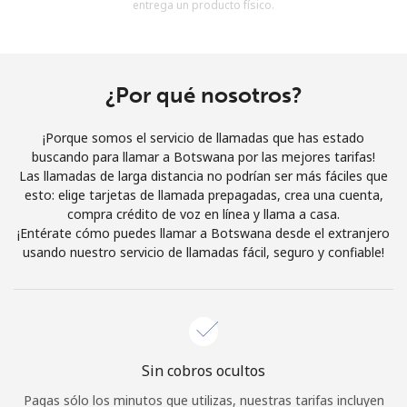
entrega un producto físico.
Al abrir una cuenta en este sitio web, estoy de acuerdo con
estos
Términos y condiciones.
Únete
¿Por qué nosotros?
¡Porque somos el servicio de llamadas que has estado
buscando para llamar a Botswana por las mejores tarifas!
Las llamadas de larga distancia no podrían ser más fáciles que
¡Hola!
esto: elige tarjetas de llamada prepagadas, crea una cuenta,
compra crédito de voz en línea y llama a casa.
¡Entérate cómo puedes llamar a Botswana desde el extranjero
Inicia sesión o
REGÍSTRATE →
usando nuestro servicio de llamadas fácil, seguro y confiable!
Sin cobros ocultos
¿Olvidaste tu contraseña? →
Pagas sólo los minutos que utilizas, nuestras tarifas incluyen