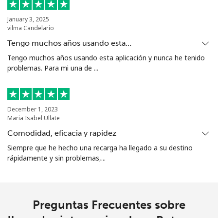
Bolivia
January 3, 2025
vilma Candelario
Tengo muchos años usando esta…
Línea fija
⁦21.9¢⁩
22 min por ⁦€5⁩
-
Tengo muchos años usando esta aplicación y nunca he tenido
problemas. Para mi una de ...
Celular
⁦25.9¢⁩
19 min por ⁦€5⁩
-
Bosnia And Herzegovina
December 1, 2023
Maria Isabel Ullate
Línea fija
⁦22.9¢⁩
21 min por ⁦€5⁩
-
Comodidad, eficacia y rapidez
Celular
⁦46.9¢⁩
10 min por ⁦€5⁩
⁦10¢⁩
Siempre que he hecho una recarga ha llegado a su destino
rápidamente y sin problemas,...
Botswana
Línea fija
⁦28.5¢⁩
17 min por ⁦€5⁩
-
Preguntas Frecuentes sobre