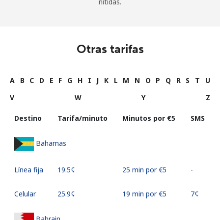
nítidas.
Otras tarifas
A
B
C
D
E
F
G
H
I
J
K
L
M
N
O
P
Q
R
S
T
U
V
W
Y
Z
Destino
Tarifa/minuto
Minutos por ⁦€5⁩
SMS
Bahamas
Línea fija
⁦19.5¢⁩
25 min por ⁦€5⁩
-
Celular
⁦25.9¢⁩
19 min por ⁦€5⁩
⁦7¢⁩
Bahrain