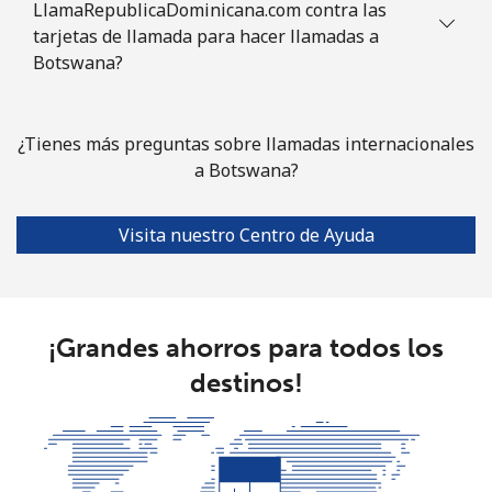
LlamaRepublicaDominicana.com contra las
Celular
⁦31.5¢⁩
15 min por ⁦€5⁩
⁦7¢⁩
tarjetas de llamada para hacer llamadas a
Botswana?
Bulgaria
Línea fija
⁦1.5¢⁩
333 min por ⁦€5⁩
-
¿Tienes más preguntas sobre llamadas internacionales
a Botswana?
Celular
⁦3.9¢⁩
128 min por ⁦€5⁩
⁦31¢⁩
Visita nuestro Centro de Ayuda
Burkina Faso
Línea fija
⁦52.5¢⁩
9 min por ⁦€5⁩
-
¡Grandes ahorros para todos los
Celular
⁦42.9¢⁩
11 min por ⁦€5⁩
⁦24¢⁩
destinos!
Burundi
Línea fija
⁦62.9¢⁩
7 min por ⁦€5⁩
-