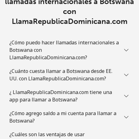
llamadas internacionales a Botswana
Celular
⁦31.5¢⁩
15 min por ⁦€5⁩
⁦7¢⁩
con
Brazil
LlamaRepublicaDominicana.com
Línea fija
⁦1.5¢⁩
333 min por ⁦€5⁩
-
¿Cómo puedo hacer llamadas internacionales a
Celular
⁦1.9¢⁩
263 min por ⁦€5⁩
⁦5¢⁩
Botswana con
LlamaRepublicaDominicana.com?
British Virgin Islands
¿Cuánto cuesta llamar a Botswana desde EE.
UU. con LlamaRepublicaDominicana.com?
Línea fija
⁦29.5¢⁩
16 min por ⁦€5⁩
-
¿ LlamaRepublicaDominicana.com tiene una
Celular
⁦30.5¢⁩
16 min por ⁦€5⁩
⁦14¢⁩
app para llamar a Botswana?
Brunei
¿Cómo agrego saldo a mi cuenta para llamar a
Botswana?
Línea fija
⁦31.5¢⁩
15 min por ⁦€5⁩
-
¿Cuáles son las ventajas de usar