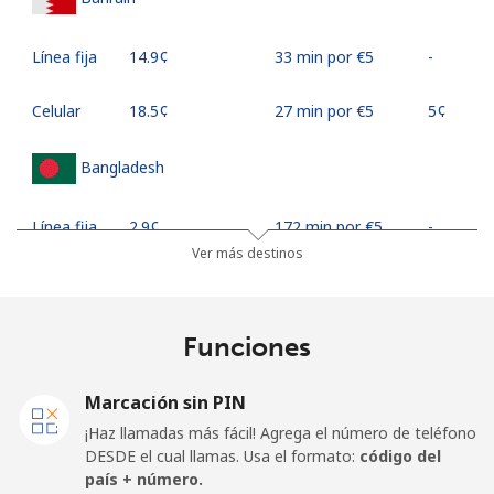
Línea fija
⁦14.9¢⁩
33 min por ⁦€5⁩
-
Celular
⁦18.5¢⁩
27 min por ⁦€5⁩
⁦5¢⁩
Bangladesh
Línea fija
⁦2.9¢⁩
172 min por ⁦€5⁩
-
Ver más destinos
Celular
⁦2.6¢⁩
192 min por ⁦€5⁩
-
Barbados
Funciones
Línea fija
⁦27.5¢⁩
18 min por ⁦€5⁩
-
Marcación sin PIN
¡Haz llamadas más fácil! Agrega el número de teléfono
Celular
⁦29.5¢⁩
16 min por ⁦€5⁩
-
DESDE el cual llamas. Usa el formato:
código del
país + número.