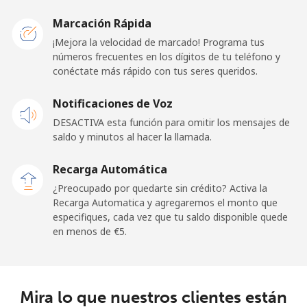
Belarus
Marcación Rápida
¡Mejora la velocidad de marcado! Programa tus
Línea fija
⁦50.5¢⁩
9 min por ⁦€5⁩
-
números frecuentes en los dígitos de tu teléfono y
conéctate más rápido con tus seres queridos.
Celular
⁦45.9¢⁩
10 min por ⁦€5⁩
-
Notificaciones de Voz
Belgium
DESACTIVA esta función para omitir los mensajes de
saldo y minutos al hacer la llamada.
Línea fija
⁦2.7¢⁩
185 min por ⁦€5⁩
-
Recarga Automática
Celular
⁦33.5¢⁩
14 min por ⁦€5⁩
⁦10¢⁩
¿Preocupado por quedarte sin crédito? Activa la
Recarga Automatica y agregaremos el monto que
especifiques, cada vez que tu saldo disponible quede
Belize
en menos de ⁦€5⁩.
Línea fija
⁦28.5¢⁩
17 min por ⁦€5⁩
-
Celular
⁦28.9¢⁩
17 min por ⁦€5⁩
⁦13¢⁩
Mira lo que nuestros clientes están