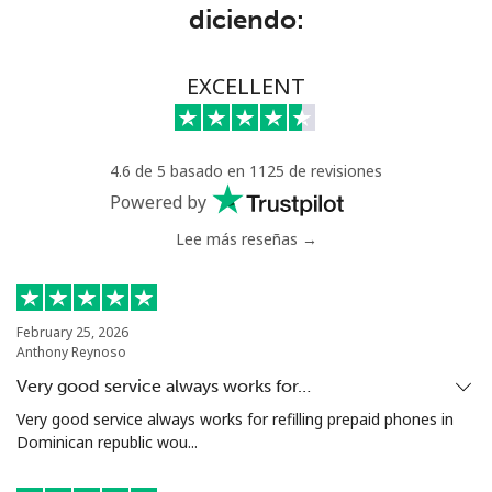
diciendo:
Benin
EXCELLENT
Línea fija
⁦49.5¢⁩
10 min por ⁦€5⁩
-
Celular
⁦50.5¢⁩
9 min por ⁦€5⁩
-
4.6 de 5 basado en 1125 de revisiones
Bermuda
Powered by
Lee más reseñas →
Línea fija
⁦3¢⁩
166 min por ⁦€5⁩
-
Celular
⁦3¢⁩
166 min por ⁦€5⁩
⁦14¢⁩
February 25, 2026
Anthony Reynoso
Bhutan
Very good service always works for…
Very good service always works for refilling prepaid phones in
Línea fija
⁦8.9¢⁩
56 min por ⁦€5⁩
-
Dominican republic wou...
Celular
⁦8.9¢⁩
56 min por ⁦€5⁩
-