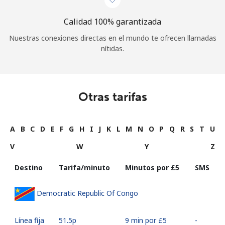
Calidad 100% garantizada
Nuestras conexiones directas en el mundo te ofrecen llamadas
nítidas.
Otras tarifas
A
B
C
D
E
F
G
H
I
J
K
L
M
N
O
P
Q
R
S
T
U
V
W
Y
Z
Destino
Tarifa/minuto
Minutos por ⁦£5⁩
SMS
Democratic Republic Of Congo
Línea fija
⁦51.5p⁩
9 min por ⁦£5⁩
-