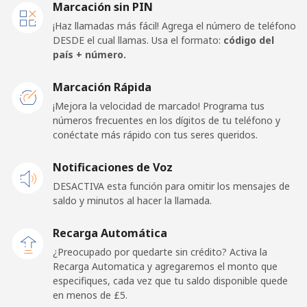
Línea fija
⁦33.9p⁩
14 min por ⁦£5⁩
-
Marcación sin PIN
¡Haz llamadas más fácil! Agrega el número de teléfono
Celular
⁦33.9p⁩
14 min por ⁦£5⁩
⁦11p⁩
DESDE el cual llamas. Usa el formato:
código del
país + número.
Dominica
Marcación Rápida
¡Mejora la velocidad de marcado! Programa tus
Línea fija
⁦24.5p⁩
20 min por ⁦£5⁩
-
números frecuentes en los dígitos de tu teléfono y
conéctate más rápido con tus seres queridos.
Celular
⁦25.9p⁩
19 min por ⁦£5⁩
-
Notificaciones de Voz
Dominican Republic
DESACTIVA esta función para omitir los mensajes de
saldo y minutos al hacer la llamada.
Línea fija
⁦2.8p⁩
178 min por ⁦£5⁩
-
Recarga Automática
Celular
⁦7.9p⁩
63 min por ⁦£5⁩
⁦11p⁩
¿Preocupado por quedarte sin crédito? Activa la
Recarga Automatica y agregaremos el monto que
especifiques, cada vez que tu saldo disponible quede
en menos de ⁦£5⁩.