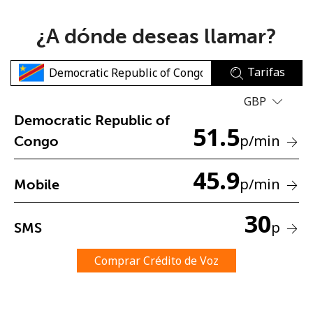
¿A dónde deseas llamar?
Tarifas
GBP
No se ha creado una contraseña
Democratic Republic of
51.5
Mínimo 8 caracteres
p
/min
Congo
Una letra mayúscula y una minúscula
Un número
45.9
Un caracter especial
p
/min
Mobile
30
p
SMS
Comprar Crédito de Voz
Mantente en contacto para recibir nuestras mejores
ofertas.