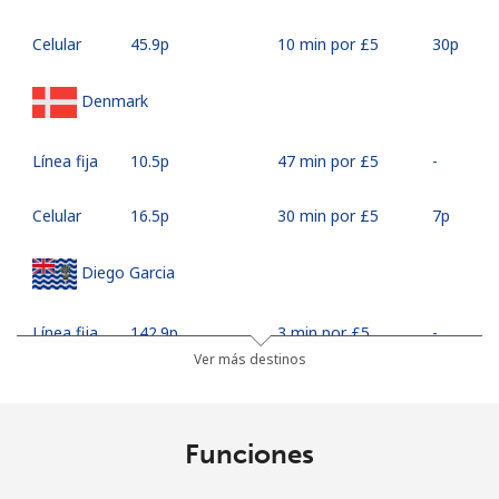
Celular
⁦45.9p⁩
10 min por ⁦£5⁩
⁦30p⁩
Denmark
Línea fija
⁦10.5p⁩
47 min por ⁦£5⁩
-
Celular
⁦16.5p⁩
30 min por ⁦£5⁩
⁦7p⁩
Diego Garcia
Línea fija
⁦142.9p⁩
3 min por ⁦£5⁩
-
Ver más destinos
Celular
⁦143.5p⁩
3 min por ⁦£5⁩
-
Djibouti
Funciones