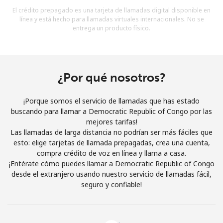
Al abrir una cuenta en este sitio web, estoy de acuerdo con
El crédito prepagado es una tarjeta de llamadas digital disponible en
estos
Términos y condiciones.
línea y está hecho para llamadas virtuales internacionales. No se
entrega un producto físico.
Únete
¿Por qué nosotros?
¡Hola!
¡Porque somos el servicio de llamadas que has estado
buscando para llamar a Democratic Republic of Congo por las
mejores tarifas!
Inicia sesión o
REGÍSTRATE →
Las llamadas de larga distancia no podrían ser más fáciles que
esto: elige tarjetas de llamada prepagadas, crea una cuenta,
compra crédito de voz en línea y llama a casa.
¡Entérate cómo puedes llamar a Democratic Republic of Congo
desde el extranjero usando nuestro servicio de llamadas fácil,
seguro y confiable!
¿Olvidaste tu contraseña? →