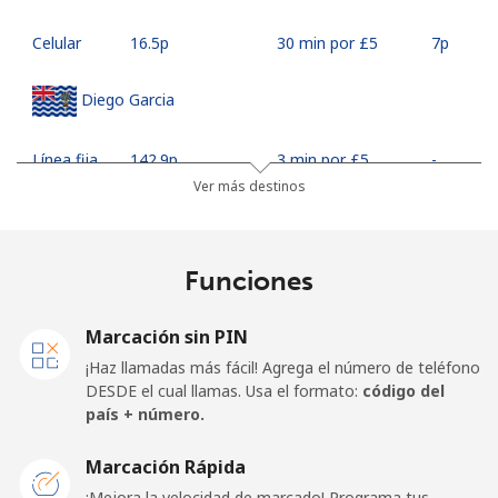
Celular
⁦16.5p⁩
30 min por ⁦£5⁩
⁦7p⁩
Diego Garcia
Línea fija
⁦142.9p⁩
3 min por ⁦£5⁩
-
Ver más destinos
Celular
⁦143.5p⁩
3 min por ⁦£5⁩
-
Djibouti
Funciones
Línea fija
⁦33.9p⁩
14 min por ⁦£5⁩
-
Marcación sin PIN
¡Haz llamadas más fácil! Agrega el número de teléfono
Celular
⁦33.9p⁩
14 min por ⁦£5⁩
⁦11p⁩
DESDE el cual llamas. Usa el formato:
código del
país + número.
Dominica
Marcación Rápida
¡Mejora la velocidad de marcado! Programa tus