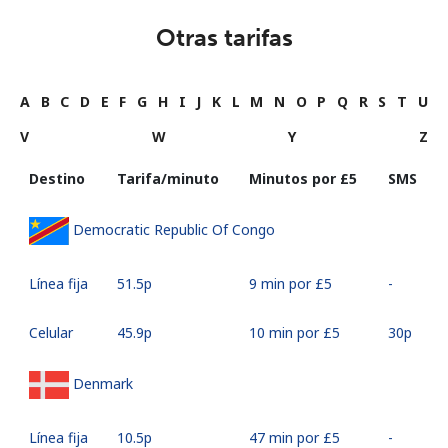
Otras tarifas
A
B
C
D
E
F
G
H
I
J
K
L
M
N
O
P
Q
R
S
T
U
V
W
Y
Z
Destino
Tarifa/minuto
Minutos por ⁦£5⁩
SMS
Democratic Republic Of Congo
Línea fija
⁦51.5p⁩
9 min por ⁦£5⁩
-
Celular
⁦45.9p⁩
10 min por ⁦£5⁩
⁦30p⁩
Denmark
Línea fija
⁦10.5p⁩
47 min por ⁦£5⁩
-