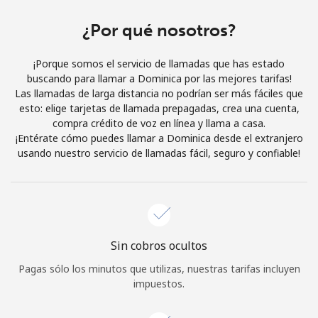
Al abrir una cuenta en este sitio web, estoy de acuerdo con
estos
Términos y condiciones.
¿Por qué nosotros?
¡Porque somos el servicio de llamadas que has estado
Únete
buscando para llamar a Dominica por las mejores tarifas!
Las llamadas de larga distancia no podrían ser más fáciles que
esto: elige tarjetas de llamada prepagadas, crea una cuenta,
compra crédito de voz en línea y llama a casa.
¡Entérate cómo puedes llamar a Dominica desde el extranjero
¡Hola!
usando nuestro servicio de llamadas fácil, seguro y confiable!
Inicia sesión o
REGÍSTRATE →
Sin cobros ocultos
Pagas sólo los minutos que utilizas, nuestras tarifas incluyen
impuestos.
¿Olvidaste tu contraseña? →