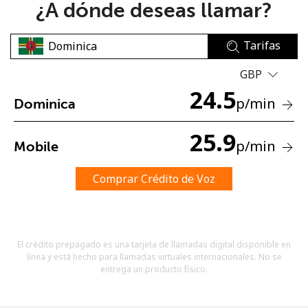
¿A dónde deseas llamar?
Tarifas
GBP
24.5
p
/min
Dominica
No se ha creado una contraseña
Mínimo 8 caracteres
25.9
p
/min
Mobile
Una letra mayúscula y una minúscula
Un número
Un caracter especial
Comprar Crédito de Voz
El crédito prepagado es una tarjeta de llamadas digital disponible en
línea y está hecho para llamadas virtuales internacionales. No se
entrega un producto físico.
Mantente en contacto para recibir nuestras mejores
ofertas.