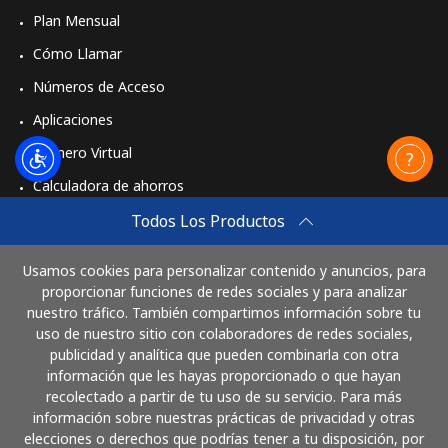
Plan Mensual
Cómo Llamar
Números de Acceso
Aplicaciones
Número Virtual
Calculadora de ahorros
Travel eSIM
Todos Los Productos
Comprar
Usamos cookies para personalizar contenido y anuncios, para
Cómo funciona
proporcionar funciones de redes sociales y para analizar
nuestro tráfico. También compartimos información sobre tu
uso de nuestro sitio con colaboradores de redes sociales,
publicidad y analítica que pueden combinarla con otra
Paga con
información que les hayas proporcionado o que hayan
recolectado a partir de tu uso de su servicio. Para más
información sobre nuestras prácticas de privacidad y otras
elecciones o derechos que podrías tener a tu disposición, por