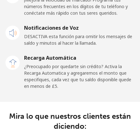
Línea fija
⁦24.5p⁩
20 min por ⁦£5⁩
-
números frecuentes en los dígitos de tu teléfono y
conéctate más rápido con tus seres queridos.
Celular
⁦25.9p⁩
19 min por ⁦£5⁩
-
Notificaciones de Voz
Dominican Republic
DESACTIVA esta función para omitir los mensajes de
saldo y minutos al hacer la llamada.
Línea fija
⁦2.8p⁩
178 min por ⁦£5⁩
-
Recarga Automática
Celular
⁦7.9p⁩
63 min por ⁦£5⁩
⁦11p⁩
¿Preocupado por quedarte sin crédito? Activa la
Recarga Automatica y agregaremos el monto que
especifiques, cada vez que tu saldo disponible quede
en menos de ⁦£5⁩.
Mira lo que nuestros clientes están
diciendo: