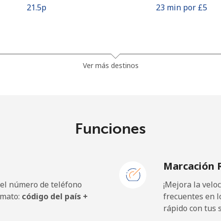
⁦21.5p⁩
23 min por ⁦£5⁩
⁦10.9p⁩
45 min por ⁦£5⁩
Ver más destinos
⁦14.9p⁩
33 min por ⁦£5⁩
⁦12.5p⁩
40 min por ⁦£5⁩
Funciones
Marcación 
⁦18.9p⁩
26 min por ⁦£5⁩
 el número de teléfono
¡Mejora la vel
⁦9.9p⁩
50 min por ⁦£5⁩
rmato:
código del país +
frecuentes en l
rápido con tus 
⁦13.9p⁩
35 min por ⁦£5⁩