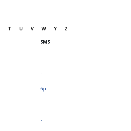
S
T
U
V
W
Y
Z
SMS
-
⁦6p⁩
-