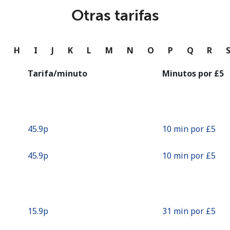
o
Otras tarifas
Continuar con
G
H
I
J
K
L
M
N
O
P
Q
R
Tarifa/minuto
Minutos por ⁦£5⁩
⁦45.9p⁩
10 min por ⁦£5⁩
⁦45.9p⁩
10 min por ⁦£5⁩
⁦15.9p⁩
31 min por ⁦£5⁩