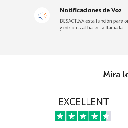
Notificaciones de Voz
Equatorial Guinea
DESACTIVA esta función para om
y minutos al hacer la llamada.
All country
Eritrea
Línea fija
Mira l
Celular
Estonia
EXCELLENT
Línea fija
Celular