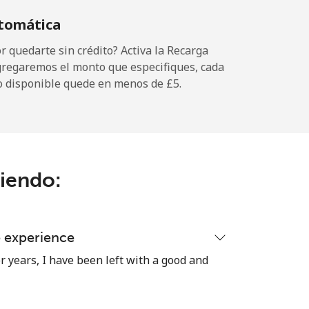
tomática
 quedarte sin crédito? Activa la Recarga
gregaremos el monto que especifiques, cada
-
o disponible quede en menos de ⁦£5⁩.
-
ciendo:
⁦7p⁩
e experience
-
r years, I have been left with a good and
⁦7p⁩