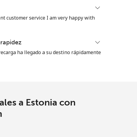
ent customer service I am very happy with
-
⁦30p⁩
 rapidez
ecarga ha llegado a su destino rápidamente
-
-
ales a Estonia con
m