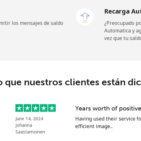
Recarga Au
itir los mensajes de saldo
¿Preocupado por
Automatica y a
⁦56.5p⁩
8 min por ⁦£5⁩
vez que tu sald
⁦26.9p⁩
18 min por ⁦£5⁩
o que nuestros clientes están di
⁦26.9p⁩
18 min por ⁦£5⁩
Years worth of positiv
⁦1.5p⁩
333 min por ⁦£5⁩
Having used their service fo
June 14, 2024
Johanna
efficient image...
⁦37.5p⁩
13 min por ⁦£5⁩
Saastamoinen