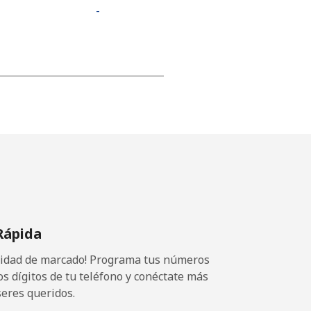
-
-
-
-
Rápida
-
ocidad de marcado! Programa tus números
-
os dígitos de tu teléfono y conéctate más
seres queridos.
⁦9p⁩