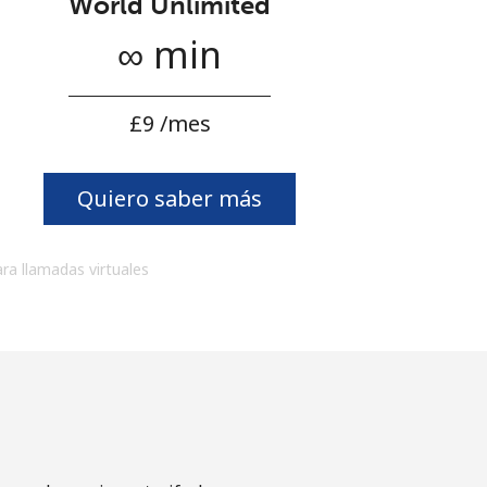
World Unlimited
∞ min
⁦£9⁩ /mes
Quiero saber más
ara llamadas virtuales