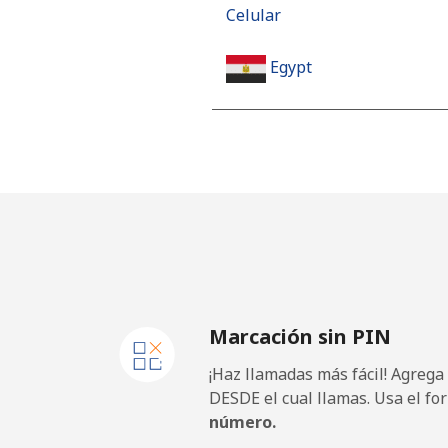
Celular
Egypt
Línea fija
Celular
Mobile - Etisalat
El Salvador
Marcación sin PIN
Línea fija
¡Haz llamadas más fácil! Agrega
Claro Landlines
DESDE el cual llamas. Usa el fo
número.
Celular