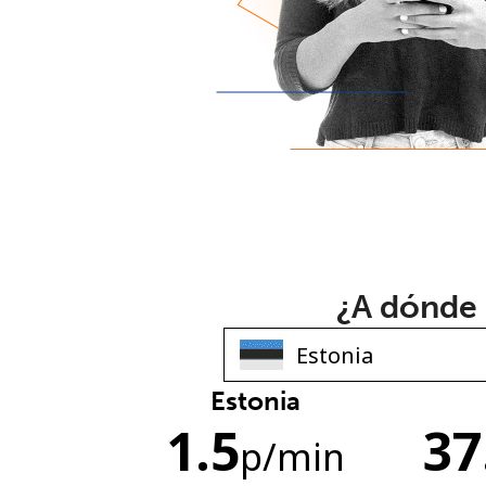
¿A dónde 
Estonia
1.5
37
p
/min