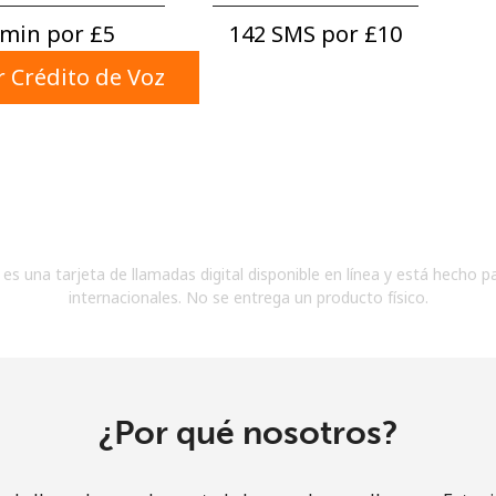
Un número
min por ⁦£5⁩
142 SMS por ⁦£10⁩
Un caracter especial
 Crédito de Voz
Mantente en contacto para recibir nuestras mejores
ofertas.
es una tarjeta de llamadas digital disponible en línea y está hecho p
Al abrir una cuenta en este sitio web, estoy de
internacionales. No se entrega un producto físico.
acuerdo con estos
Términos y condiciones.
Únete
¿Por qué nosotros?