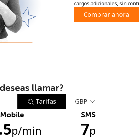
cargos adicionales, sin contr
o
Comprar ahora
deseas llamar?
Tarifas
GBP
Mobile
SMS
No se ha creado una contraseña
.5
7
Mínimo 8 caracteres
p
/min
p
Una letra mayúscula y una minúscula