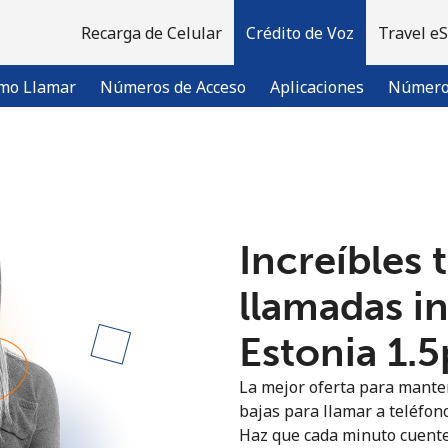
Recarga de Celular
Crédito de Voz
Travel e
mo Llamar
Números de Acceso
Aplicaciones
Número 
¡Bienvenido!
Increíbles 
¿Ya tienes una cuenta?
Inicia sesión →
llamadas i
Regístrate con
Estonia ⁦1.
La mejor oferta para manten
bajas para llamar a teléfono
Haz que cada minuto cuente