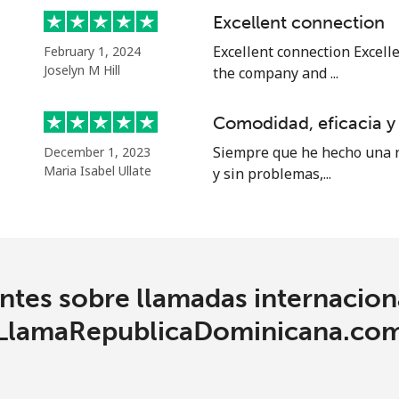
Excellent connection
Excellent connection Excell
February 1, 2024
⁦20.5p⁩
24 min por ⁦£5⁩
Joselyn M Hill
the company and ...
⁦16.9p⁩
29 min por ⁦£5⁩
Comodidad, eficacia y
Siempre que he hecho una r
December 1, 2023
Maria Isabel Ullate
y sin problemas,...
⁦25.9p⁩
19 min por ⁦£5⁩
⁦24.9p⁩
20 min por ⁦£5⁩
tes sobre llamadas internacion
LlamaRepublicaDominicana.co