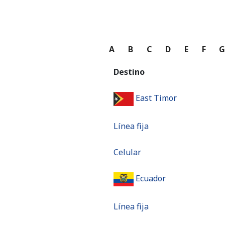
A
B
C
D
E
F
Destino
East Timor
Línea fija
Celular
Ecuador
Línea fija