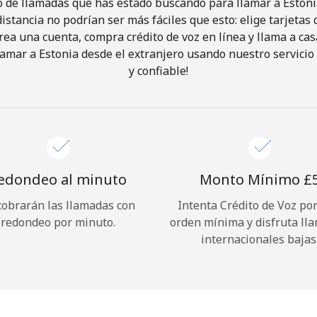
o de llamadas que has estado buscando para llamar a Estonia
istancia no podrían ser más fáciles que esto: elige tarjeta
rea una cuenta, compra crédito de voz en línea y llama a cas
¡Hola!
amar a Estonia desde el extranjero usando nuestro servicio 
y confiable!
Inicia sesión o
REGÍSTRATE →
edondeo al minuto
Monto Mínimo ⁦£5
cobrarán las llamadas con
Intenta Crédito de Voz po
redondeo por minuto.
orden mínima y disfruta ll
¿Olvidaste tu contraseña? →
internacionales bajas
Iniciar Sesión