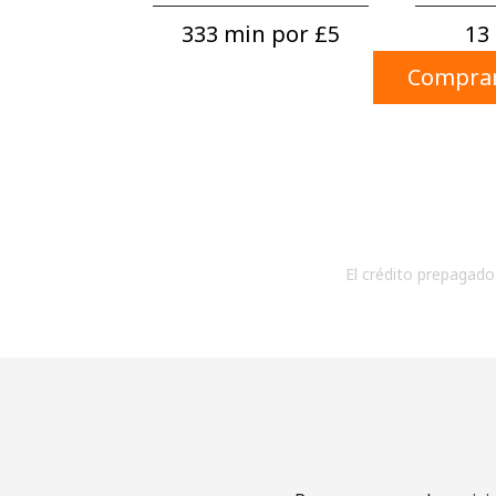
333 min por ⁦£5⁩
13 
Comprar
El crédito prepagado 