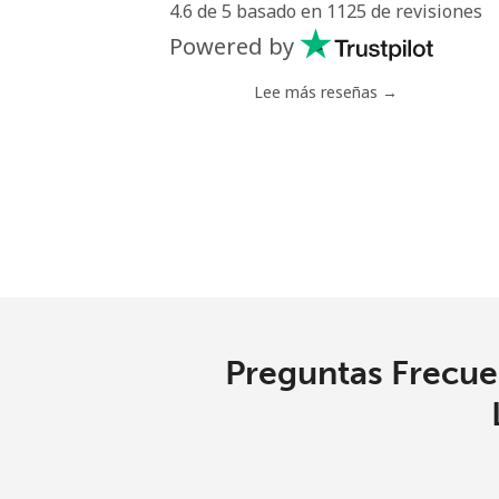
4.6 de 5 basado en 1125 de revisiones
Eswatini
Powered by
Línea fija
Lee más reseñas →
Celular
Ethiopia
Línea fija
Celular
Preguntas Frecuen