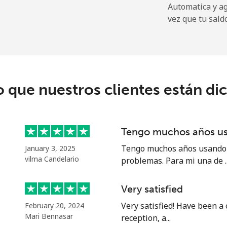
Automatica y a
vez que tu sald
¢⁩
102 min por ⁦$5⁩
.9¢⁩
16 min por ⁦$5⁩
o que nuestros clientes están di
.9¢⁩
14 min por ⁦$5⁩
Tengo muchos años u
.9¢⁩
14 min por ⁦$5⁩
Tengo muchos años usando e
January 3, 2025
vilma Candelario
problemas. Para mi una de ..
Very satisfied
Very satisfied! Have been a
February 20, 2024
Mari Bennasar
reception, a...