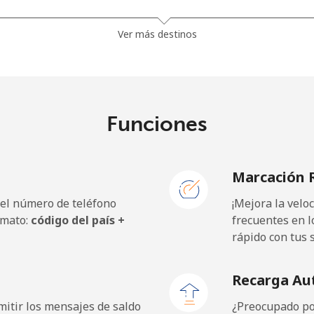
.9¢⁩
13 min por ⁦$5⁩
Ver más destinos
.5¢⁩
13 min por ⁦$5⁩
Funciones
.5¢⁩
14 min por ⁦$5⁩
Marcación 
.5¢⁩
14 min por ⁦$5⁩
 el número de teléfono
¡Mejora la vel
rmato:
código del país +
frecuentes en l
rápido con tus 
¢⁩
333 min por ⁦$5⁩
Recarga Au
¢⁩
208 min por ⁦$5⁩
itir los mensajes de saldo
¿Preocupado por