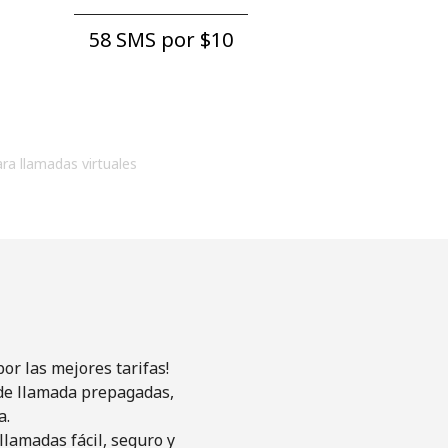
58 SMS por ⁦$10⁩
ara llamadas virtuales
or las mejores tarifas!
s de llamada prepagadas,
a.
llamadas fácil, seguro y