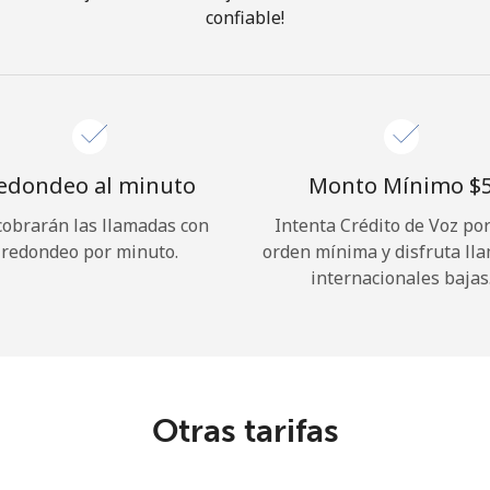
confiable!
¡Hola!
Inicia sesión o
REGÍSTRATE →
edondeo al minuto
Monto Mínimo ⁦$5
cobrarán las llamadas con
Intenta Crédito de Voz po
redondeo por minuto.
orden mínima y disfruta ll
internacionales bajas
¿Olvidaste tu contraseña? →
Iniciar Sesión
Otras tarifas