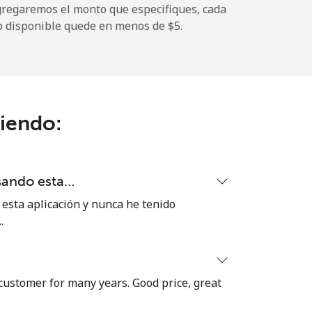
gregaremos el monto que especifiques, cada
o disponible quede en menos de ⁦$5⁩.
-
-
ciendo:
-
sando esta…
⁦11¢⁩
sta aplicación y nunca he tenido
.
 customer for many years. Good price, great