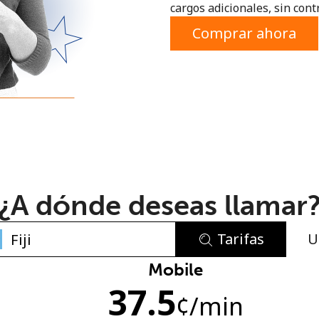
cargos adicionales, sin contr
o
Comprar ahora
¿A dónde deseas llamar
Tarifas
U
No se ha creado una contraseña
Mobile
37.5
Mínimo 8 caracteres
¢
/min
Una letra mayúscula y una minúscula