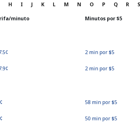
o
G
H
I
J
K
L
M
N
O
P
Q
R
Continuar con
rifa/minuto
Minutos por ⁦$5⁩
7.5¢⁩
2 min por ⁦$5⁩
7.9¢⁩
2 min por ⁦$5⁩
¢⁩
58 min por ⁦$5⁩
¢⁩
50 min por ⁦$5⁩