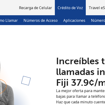
Recarga de Celular
Crédito de Voz
Travel e
mo Llamar
Números de Acceso
Aplicaciones
Número 
¡Bienvenido!
Increíbles 
¿Ya tienes una cuenta?
Inicia sesión →
llamadas i
Regístrate con
Fiji ⁦37.9¢⁩/
La mejor oferta para manten
bajas para llamar a teléfonos
Haz que cada minuto cuente