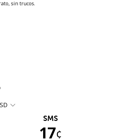
ato, sin trucos.
?
SD
SMS
17
¢