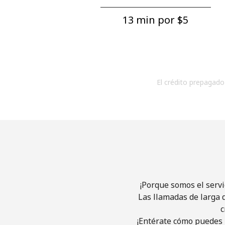
13 min por ⁦$5⁩
El crédito prepagado 
¡Porque somos el servi
Las llamadas de larga d
c
¡Entérate cómo puedes l