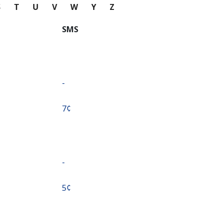
S
T
U
V
W
Y
Z
SMS
-
⁦7¢⁩
-
⁦5¢⁩