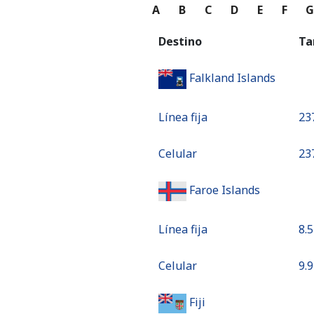
A
B
C
D
E
F
Destino
Ta
Falkland Islands
Línea fija
⁦23
Celular
⁦23
Faroe Islands
Línea fija
⁦8.5
Celular
⁦9.9
Fiji