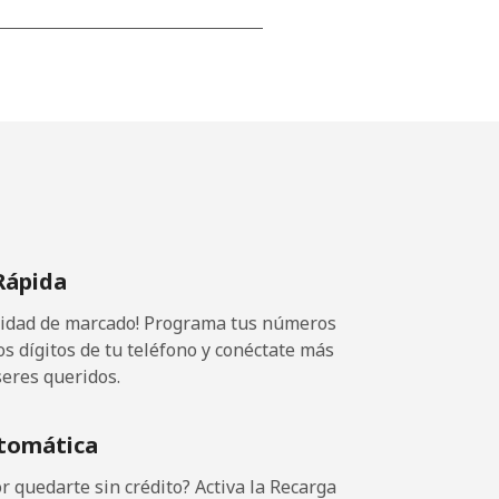
-
⁦17¢⁩
-
Rápida
⁦11¢⁩
ocidad de marcado! Programa tus números
os dígitos de tu teléfono y conéctate más
seres queridos.
-
tomática
-
 quedarte sin crédito? Activa la Recarga