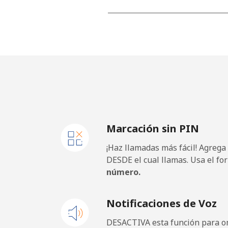
Línea fija
⁦37
Celular
⁦37
Finland
Línea fija
⁦35
Marcación sin PIN
Celular
⁦34
¡Haz llamadas más fácil! Agrega
France
DESDE el cual llamas. Usa el fo
número.
Línea fija
⁦1.5
Notificaciones de Voz
Celular
⁦2.4
DESACTIVA esta función para om