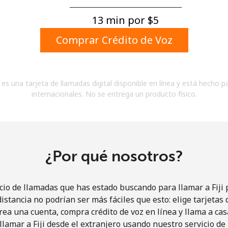
Un número
Un caracter especial
13 min por ⁦$5⁩
Comprar Crédito de Voz
es una tarjeta de llamadas digital disponible en línea y está hecho p
internacionales. No se entrega un producto físico.
Mantente en contacto para recibir nuestras mejores
ofertas.
Al abrir una cuenta en este sitio web, estoy de
acuerdo con estos
Términos y condiciones.
¿Por qué nosotros?
Únete
cio de llamadas que has estado buscando para llamar a Fiji p
istancia no podrían ser más fáciles que esto: elige tarjeta
rea una cuenta, compra crédito de voz en línea y llama a cas
lamar a Fiji desde el extranjero usando nuestro servicio de 