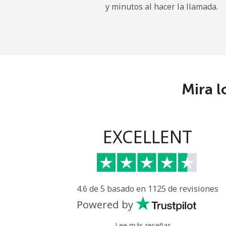
y minutos al hacer la llamada.
French Guiana
Línea fija
⁦4.9
Celular
⁦30
Mira l
French Polynesia
Línea fija
⁦33
EXCELLENT
Celular
⁦33
4.6 de 5 basado en 1125 de revisiones
Powered by
Lee más reseñas →