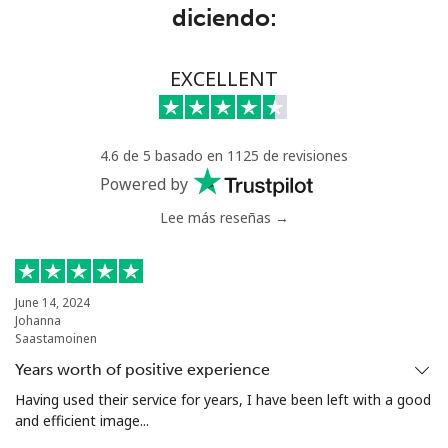
diciendo:
Lithuania
EXCELLENT
Línea fija
⁦5.9¢⁩
84 min por ⁦$5⁩
-
Celular
⁦8.5¢⁩
58 min por ⁦$5⁩
⁦9¢⁩
4.6 de 5 basado en 1125 de revisiones
Luxembourg
Powered by
Lee más reseñas →
Línea fija
⁦39.9¢⁩
12 min por ⁦$5⁩
-
Celular
⁦35.9¢⁩
13 min por ⁦$5⁩
⁦19¢⁩
June 14, 2024
Johanna
Saastamoinen
Years worth of positive experience
Having used their service for years, I have been left with a good
and efficient image...