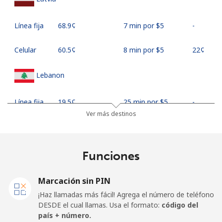
Línea fija
⁦68.9¢⁩
7 min por ⁦$5⁩
-
Celular
⁦60.5¢⁩
8 min por ⁦$5⁩
⁦22¢⁩
Lebanon
Línea fija
⁦19.5¢⁩
25 min por ⁦$5⁩
-
Ver más destinos
Celular
⁦32.9¢⁩
15 min por ⁦$5⁩
-
Lesotho
Funciones
Línea fija
⁦90.9¢⁩
5 min por ⁦$5⁩
-
Marcación sin PIN
¡Haz llamadas más fácil! Agrega el número de teléfono
Celular
⁦89.9¢⁩
5 min por ⁦$5⁩
⁦10¢⁩
DESDE el cual llamas. Usa el formato:
código del
país + número.