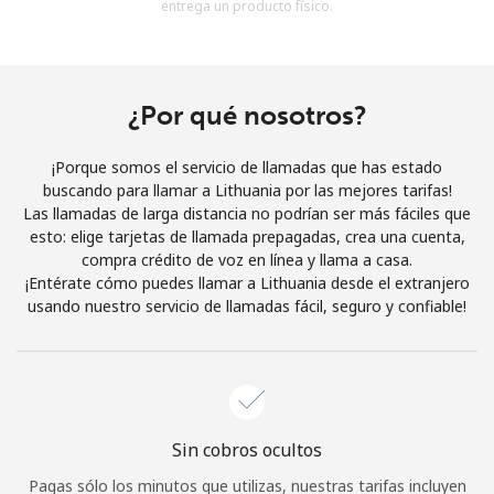
entrega un producto físico.
Al abrir una cuenta en este sitio web, estoy de acuerdo con
estos
Términos y condiciones.
Únete
¿Por qué nosotros?
¡Porque somos el servicio de llamadas que has estado
buscando para llamar a Lithuania por las mejores tarifas!
Las llamadas de larga distancia no podrían ser más fáciles que
¡Hola!
esto: elige tarjetas de llamada prepagadas, crea una cuenta,
compra crédito de voz en línea y llama a casa.
¡Entérate cómo puedes llamar a Lithuania desde el extranjero
Inicia sesión o
REGÍSTRATE →
usando nuestro servicio de llamadas fácil, seguro y confiable!
Sin cobros ocultos
¿Olvidaste tu contraseña? →
Pagas sólo los minutos que utilizas, nuestras tarifas incluyen