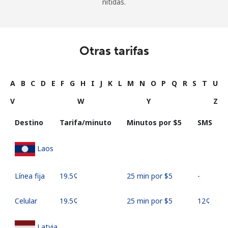
nítidas.
Otras tarifas
A
B
C
D
E
F
G
H
I
J
K
L
M
N
O
P
Q
R
S
T
U
V
W
Y
Z
Destino
Tarifa/minuto
Minutos por ⁦$5⁩
SMS
Laos
Línea fija
⁦19.5¢⁩
25 min por ⁦$5⁩
-
Celular
⁦19.5¢⁩
25 min por ⁦$5⁩
⁦12¢⁩
Latvia