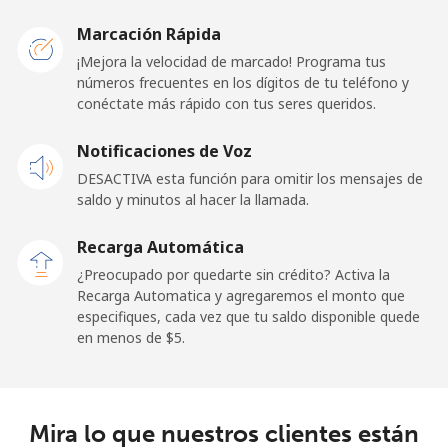
Liberia
Marcación Rápida
¡Mejora la velocidad de marcado! Programa tus
Línea fija
⁦101.5¢⁩
4 min por ⁦$5⁩
-
números frecuentes en los dígitos de tu teléfono y
conéctate más rápido con tus seres queridos.
Celular
⁦65.9¢⁩
7 min por ⁦$5⁩
-
Notificaciones de Voz
Libya
DESACTIVA esta función para omitir los mensajes de
saldo y minutos al hacer la llamada.
Línea fija
⁦55.5¢⁩
9 min por ⁦$5⁩
-
Recarga Automática
Celular
⁦54.5¢⁩
9 min por ⁦$5⁩
-
¿Preocupado por quedarte sin crédito? Activa la
Recarga Automatica y agregaremos el monto que
especifiques, cada vez que tu saldo disponible quede
Liechtenstein
en menos de ⁦$5⁩.
Línea fija
⁦19.5¢⁩
25 min por ⁦$5⁩
-
Celular
⁦19.5¢⁩
25 min por ⁦$5⁩
-
Mira lo que nuestros clientes están