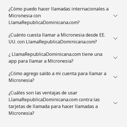
¿Cómo puedo hacer llamadas internacionales a
Mauritania
Micronesia con
LlamaRepublicaDominicana.com?
Línea fija
⁦126.5¢⁩
3 min por
-
⁦$5⁩
¿Cuánto cuesta llamar a Micronesia desde EE.
UU. con LlamaRepublicaDominicana.com?
Celular
⁦129.9¢⁩
3 min por
-
⁦$5⁩
¿ LlamaRepublicaDominicana.com tiene una
app para llamar a Micronesia?
Mauritius
¿Cómo agrego saldo a mi cuenta para llamar a
Micronesia?
Línea fija
⁦10.9¢⁩
45 min por
-
⁦$5⁩
¿Cuáles son las ventajas de usar
LlamaRepublicaDominicana.com contra las
Celular
⁦10.5¢⁩
47 min por
⁦45¢⁩
tarjetas de llamada para hacer llamadas a
⁦$5⁩
Micronesia?
Mayotte Island