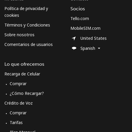
⁦$5⁩
Política de privacidad y
Socios
cookies
Morocco
Tello.com
Términos y Condiciones
MobileSIM.com
Línea fija
⁦24.9¢⁩
20 min por
-
Sobre nosotros
United States
⁦$5⁩
Comentarios de usuarios
Spanish
Celular
⁦113.9¢⁩
4 min por
-
⁦$5⁩
Lo que ofrecemos
Recarga de Celular
Mozambique
Comprar
Línea fija
⁦50.9¢⁩
9 min por
-
¿Cómo Recargar?
⁦$5⁩
Crédito de Voz
Comprar
Celular
⁦51.9¢⁩
9 min por
-
⁦$5⁩
Tarifas