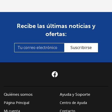
Línea fija
⁦4.5¢⁩
111 min por
-
⁦$5⁩
Recibe las últimas noticias y
Celular
⁦3.5¢⁩
142 min por
-
ofertas:
⁦$5⁩
Montenegro
Suscribirse
Línea fija
⁦56.5¢⁩
8 min por
-
⁦$5⁩
Celular
⁦86.9¢⁩
5 min por
-
⁦$5⁩
Quiénes somos
Ayuda y Soporte
Montserrat
Página Principal
Centro de Ayuda
All country
⁦52.9¢⁩
9 min por
-
Mi cuenta
Contacto