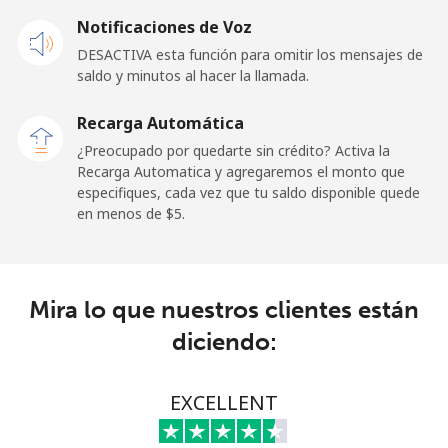
Celular
⁦84.5¢⁩
5 min por
-
Notificaciones de Voz
⁦$5⁩
DESACTIVA esta función para omitir los mensajes de
saldo y minutos al hacer la llamada.
Malaysia
Recarga Automática
Línea fija
⁦1.9¢⁩
263 min por
-
¿Preocupado por quedarte sin crédito? Activa la
⁦$5⁩
Recarga Automatica y agregaremos el monto que
especifiques, cada vez que tu saldo disponible quede
Celular
⁦1.9¢⁩
263 min por
-
en menos de ⁦$5⁩.
⁦$5⁩
Maldives
Mira lo que nuestros clientes están
Línea fija
⁦159.9¢⁩
3 min por
-
diciendo:
⁦$5⁩
Celular
⁦158.9¢⁩
3 min por
-
EXCELLENT
⁦$5⁩