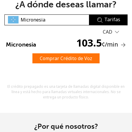
¿A dónde deseas llamar?
Tarifas
CAD
103.5
¢
/min
Micronesia
No se ha creado una contraseña
Mínimo 8 caracteres
Comprar Crédito de Voz
Una letra mayúscula y una minúscula
Un número
Un caracter especial
El crédito prepagado es una tarjeta de llamadas digital disponible en
línea y está hecho para llamadas virtuales internacionales. No se
entrega un producto físico.
Mantente en contacto para recibir nuestras mejores
¿Por qué nosotros?
ofertas.