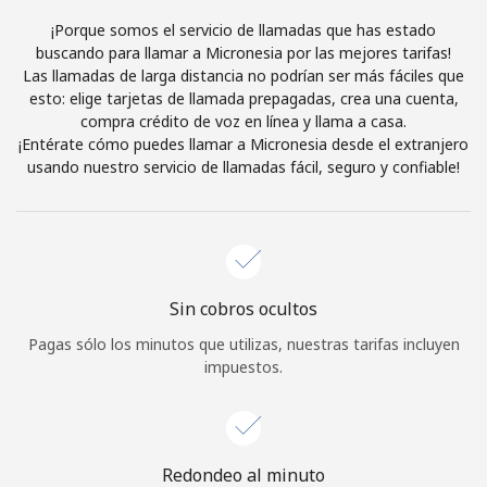
Al abrir una cuenta en este sitio web, estoy de acuerdo con
¡Porque somos el servicio de llamadas que has estado
estos
Términos y condiciones.
buscando para llamar a Micronesia por las mejores tarifas!
Las llamadas de larga distancia no podrían ser más fáciles que
esto: elige tarjetas de llamada prepagadas, crea una cuenta,
Únete
compra crédito de voz en línea y llama a casa.
¡Entérate cómo puedes llamar a Micronesia desde el extranjero
usando nuestro servicio de llamadas fácil, seguro y confiable!
¡Hola!
Inicia sesión o
REGÍSTRATE →
Sin cobros ocultos
Pagas sólo los minutos que utilizas, nuestras tarifas incluyen
impuestos.
¿Olvidaste tu contraseña? →
Redondeo al minuto