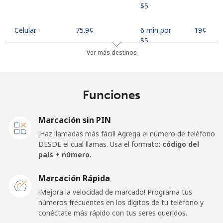
⁦$5⁩
Celular
⁦75.9¢⁩
6 min por
⁦19¢⁩
⁦$5⁩
Ver más destinos
Madagascar
Funciones
Línea fija
⁦119.5¢⁩
4 min por
-
⁦$5⁩
Marcación sin PIN
Celular
⁦128.5¢⁩
3 min por
-
¡Haz llamadas más fácil! Agrega el número de teléfono
⁦$5⁩
DESDE el cual llamas. Usa el formato:
código del
país + número.
Malawi
Marcación Rápida
Línea fija
⁦84.5¢⁩
5 min por
-
¡Mejora la velocidad de marcado! Programa tus
⁦$5⁩
números frecuentes en los dígitos de tu teléfono y
conéctate más rápido con tus seres queridos.