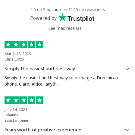
Mali
4.6 de 5 basado en 1125 de revisiones
Powered by
Línea fija
⁦73.5¢⁩
6 min por
-
Lee más reseñas →
⁦$5⁩
Celular
⁦78.5¢⁩
6 min por
⁦25¢⁩
⁦$5⁩
March 18, 2026
Chris Cotto
Malta
Simply the easiest and best way…
Simply the easiest and best way to recharge a Dominican
Línea fija
⁦53.5¢⁩
9 min por
-
phone. Claro, Altice.. anythi...
⁦$5⁩
Celular
⁦84.9¢⁩
5 min por
⁦12¢⁩
⁦$5⁩
June 14, 2024
Johanna
Saastamoinen
Mariana Islands
Years worth of positive experience