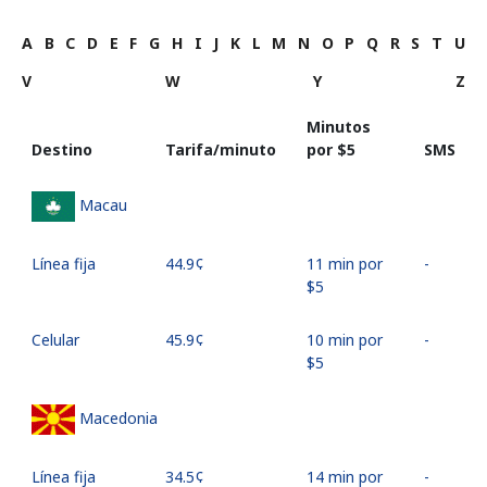
A
B
C
D
E
F
G
H
I
J
K
L
M
N
O
P
Q
R
S
T
U
V
W
Y
Z
Minutos
Destino
Tarifa/minuto
por ⁦$5⁩
SMS
Macau
Línea fija
⁦44.9¢⁩
11 min por
-
⁦$5⁩
Celular
⁦45.9¢⁩
10 min por
-
⁦$5⁩
Macedonia
Línea fija
⁦34.5¢⁩
14 min por
-