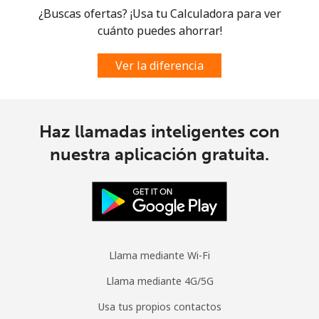
¿Buscas ofertas? ¡Usa tu Calculadora para ver
cuánto puedes ahorrar!
Moldova
Ver la diferencia
Línea fija
⁦56.5¢⁩
8 min por
-
⁦$5⁩
Celular
⁦53.9¢⁩
9 min por
⁦45¢⁩
Haz llamadas inteligentes con
⁦$5⁩
nuestra aplicación gratuita.
Monaco
Línea fija
⁦57.5¢⁩
8 min por
-
⁦$5⁩
Llama mediante Wi-Fi
Celular
⁦72.9¢⁩
6 min por
⁦15¢⁩
⁦$5⁩
Llama mediante 4G/5G
Usa tus propios contactos
Mongolia