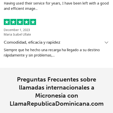
Having used their service for years, I have been left with a good
All country
⁦14.9¢⁩
33 min por
-
and efficient image...
⁦$5⁩
Marshall Islands
December 1, 2023
Maria Isabel Ullate
Línea fija
⁦47.5¢⁩
10 min por
-
⁦$5⁩
Comodidad, eficacia y rapidez
Siempre que he hecho una recarga ha llegado a su destino
Celular
⁦47.5¢⁩
10 min por
-
rápidamente y sin problemas,...
⁦$5⁩
Martinique
Preguntas Frecuentes sobre
Línea fija
⁦9.5¢⁩
52 min por
-
llamadas internacionales a
⁦$5⁩
Micronesia con
LlamaRepublicaDominicana.com
Celular
⁦42.5¢⁩
11 min por
-
⁦$5⁩