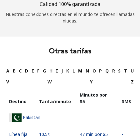
Calidad 100% garantizada
Nuestras conexiones directas en el mundo te ofrecen llamadas
nítidas.
Otras tarifas
A
B
C
D
E
F
G
H
I
J
K
L
M
N
O
P
Q
R
S
T
U
V
W
Y
Z
Minutos por
Destino
Tarifa/minuto
⁦$5⁩
SMS
Pakistan
Línea fija
⁦10.5¢⁩
47 min por ⁦$5⁩
-