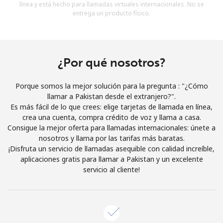
línea y está hecho para llamadas virtuales internacionales. No se
Al abrir una cuenta en este sitio web, estoy de acuerdo con
entrega un producto físico.
estos
Términos y condiciones.
Únete
¿Por qué nosotros?
Porque somos la mejor solución para la pregunta : "¿Cómo
llamar a Pakistan desde el extranjero?".
¡Hola!
Es más fácil de lo que crees: elige tarjetas de llamada en línea,
crea una cuenta, compra crédito de voz y llama a casa.
Consigue la mejor oferta para llamadas internacionales: únete a
Inicia sesión o
REGÍSTRATE →
nosotros y llama por las tarifas más baratas.
¡Disfruta un servicio de llamadas asequible con calidad increíble,
aplicaciones gratis para llamar a Pakistan y un excelente
servicio al cliente!
¿Olvidaste tu contraseña? →