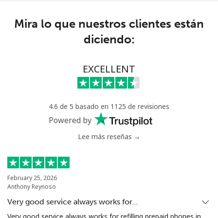
Línea fija
⁦1.5¢⁩
333 min por ⁦$5⁩
-
Mira lo que nuestros clientes están
Celular
⁦1.5¢⁩
333 min por ⁦$5⁩
-
diciendo:
Philippines
EXCELLENT
Línea fija
⁦29.5¢⁩
16 min por ⁦$5⁩
-
Celular
⁦19.5¢⁩
25 min por ⁦$5⁩
-
4.6 de 5 basado en 1125 de revisiones
Powered by
Poland
Lee más reseñas →
Línea fija
⁦1.5¢⁩
333 min por ⁦$5⁩
-
February 25, 2026
Celular
⁦2.4¢⁩
208 min por ⁦$5⁩
⁦10¢⁩
Anthony Reynoso
Very good service always works for…
Portugal
Very good service always works for refilling prepaid phones in