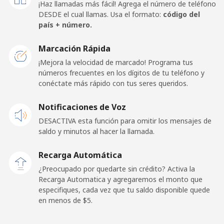
¡Haz llamadas más fácil! Agrega el número de teléfono
DESDE el cual llamas. Usa el formato:
código del
Celular
⁦26.9¢⁩
18 min por ⁦$5⁩
⁦20¢⁩
país + número.
Papua New Guinea
Marcación Rápida
¡Mejora la velocidad de marcado! Programa tus
números frecuentes en los dígitos de tu teléfono y
Línea fija
⁦193.9¢⁩
2 min por ⁦$5⁩
-
conéctate más rápido con tus seres queridos.
Celular
⁦193.9¢⁩
2 min por ⁦$5⁩
⁦36¢⁩
Notificaciones de Voz
DESACTIVA esta función para omitir los mensajes de
Paraguay
saldo y minutos al hacer la llamada.
Línea fija
⁦4.9¢⁩
102 min por ⁦$5⁩
-
Recarga Automática
¿Preocupado por quedarte sin crédito? Activa la
Celular
⁦9.9¢⁩
50 min por ⁦$5⁩
⁦10¢⁩
Recarga Automatica y agregaremos el monto que
especifiques, cada vez que tu saldo disponible quede
en menos de ⁦$5⁩.
Peru