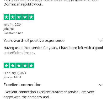
Dominican republic wou...
Línea fija
⁦1.6¢⁩
312 min por ⁦$5⁩
-
Celular
⁦4.9¢⁩
102 min por ⁦$5⁩
⁦10¢⁩
June 14, 2024
Johanna
Puerto Rico
Saastamoinen
Years worth of positive experience
All
⁦1.5¢⁩
333 min por ⁦$5⁩
⁦6¢⁩
country
Having used their service for years, I have been left with a good
and efficient image...
February 1, 2024
Joselyn M Hill
Excellent connection
Excellent connection Excellent customer service I am very
happy with the company and ...