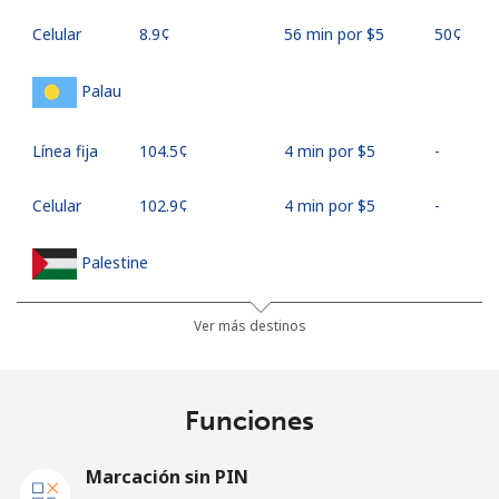
Celular
⁦8.9¢⁩
56 min por ⁦$5⁩
⁦50¢⁩
Palau
Línea fija
⁦104.5¢⁩
4 min por ⁦$5⁩
-
Celular
⁦102.9¢⁩
4 min por ⁦$5⁩
-
Palestine
Línea fija
⁦38.5¢⁩
12 min por ⁦$5⁩
-
Ver más destinos
Celular
⁦45.5¢⁩
10 min por ⁦$5⁩
-
Funciones
Panama
Marcación sin PIN
Línea fija
⁦7.9¢⁩
63 min por ⁦$5⁩
-