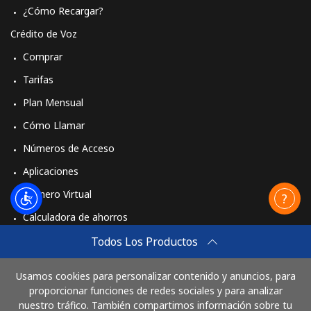
¿Cómo Recargar?
Línea fija
⁦34.5c⁩
14 min por ⁦$5⁩
-
Crédito de Voz
Comprar
Celular
⁦34.5c⁩
14 min por ⁦$5⁩
⁦55c⁩
Tarifas
Plan Mensual
Cómo Llamar
Números de Acceso
Aplicaciones
Número Virtual
Calculadora de ahorros
Travel eSIM
Todos Los Productos
Comprar
Usamos cookies para personalizar contenido y anuncios, para
Cómo funciona
proporcionar funciones de redes sociales y para analizar
nuestro tráfico. También compartimos información sobre tu