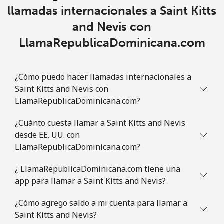
Slovakia
llamadas internacionales a Saint Kitts
and Nevis con
Línea fija
⁦1.5c⁩
333 min por ⁦$5⁩
-
LlamaRepublicaDominicana.com
Celular
⁦4.9c⁩
102 min por ⁦$5⁩
⁦14c⁩
¿Cómo puedo hacer llamadas internacionales a
Slovenia
Saint Kitts and Nevis con
LlamaRepublicaDominicana.com?
Línea fija
⁦50.5c⁩
9 min por ⁦$5⁩
-
¿Cuánto cuesta llamar a Saint Kitts and Nevis
desde EE. UU. con
Celular
⁦77.5c⁩
6 min por ⁦$5⁩
-
LlamaRepublicaDominicana.com?
Solomon Islands
¿ LlamaRepublicaDominicana.com tiene una
app para llamar a Saint Kitts and Nevis?
All
⁦243.5c⁩
2 min por ⁦$5⁩
-
country
¿Cómo agrego saldo a mi cuenta para llamar a
Saint Kitts and Nevis?