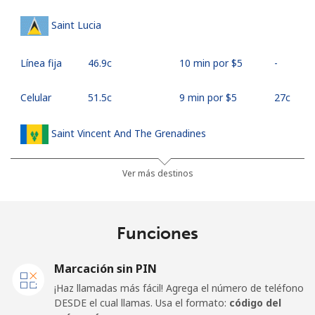
Saint Lucia
Línea fija
⁦46.9c⁩
10 min por ⁦$5⁩
-
Celular
⁦51.5c⁩
9 min por ⁦$5⁩
⁦27c⁩
Saint Vincent And The Grenadines
Línea fija
⁦42.5c⁩
11 min por ⁦$5⁩
-
Ver más destinos
Celular
⁦46.9c⁩
10 min por ⁦$5⁩
-
Funciones
Samoa
Marcación sin PIN
Línea fija
⁦189.5c⁩
2 min por ⁦$5⁩
-
¡Haz llamadas más fácil! Agrega el número de teléfono
DESDE el cual llamas. Usa el formato:
código del
Celular
⁦199.5c⁩
2 min por ⁦$5⁩
⁦39c⁩