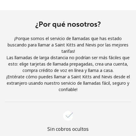
Al abrir una cuenta en este sitio web, estoy de acuerdo con
estos
Términos y condiciones.
¿Por qué nosotros?
Únete
¡Porque somos el servicio de llamadas que has estado
buscando para llamar a Saint Kitts and Nevis por las mejores
tarifas!
Las llamadas de larga distancia no podrían ser más fáciles que
¡Hola!
esto: elige tarjetas de llamada prepagadas, crea una cuenta,
compra crédito de voz en línea y llama a casa.
¡Entérate cómo puedes llamar a Saint Kitts and Nevis desde el
Inicia sesión o
REGÍSTRATE →
extranjero usando nuestro servicio de llamadas fácil, seguro y
confiable!
¿Olvidaste tu contraseña? →
Sin cobros ocultos