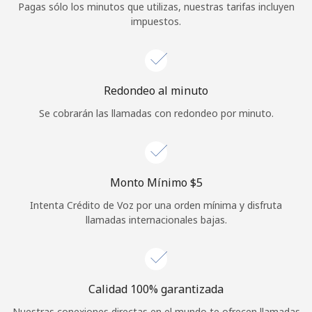
Pagas sólo los minutos que utilizas, nuestras tarifas incluyen
Iniciar Sesión
impuestos.
o
Redondeo al minuto
Continuar con
Se cobrarán las llamadas con redondeo por minuto.
Monto Mínimo ⁦$5⁩
Intenta Crédito de Voz por una orden mínima y disfruta
llamadas internacionales bajas.
Calidad 100% garantizada
Nuestras conexiones directas en el mundo te ofrecen llamadas