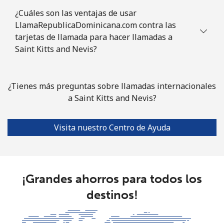
Somalia
¿Cuáles son las ventajas de usar
LlamaRepublicaDominicana.com contra las
Línea fija
⁦84.9c⁩
5 min por ⁦$5⁩
-
tarjetas de llamada para hacer llamadas a
Saint Kitts and Nevis?
Celular
⁦79.9c⁩
6 min por ⁦$5⁩
-
South Africa
¿Tienes más preguntas sobre llamadas internacionales
a Saint Kitts and Nevis?
Línea fija
⁦17.9c⁩
27 min por ⁦$5⁩
-
Visita nuestro Centro de Ayuda
Celular
⁦15.5c⁩
32 min por ⁦$5⁩
⁦11c⁩
South Korea
¡Grandes ahorros para todos los
Línea fija
⁦6.9c⁩
72 min por ⁦$5⁩
-
destinos!
Celular
⁦4.9c⁩
102 min por ⁦$5⁩
⁦11c⁩