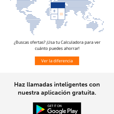
South Sudan
Celular
⁦104.5c⁩
4 min por ⁦$5⁩
-
Spain
¿Buscas ofertas? ¡Usa tu Calculadora para ver
Línea fija
⁦1.5c⁩
333 min por ⁦$5⁩
-
cuánto puedes ahorrar!
Celular
⁦1.7c⁩
294 min por ⁦$5⁩
⁦11c⁩
Ver la diferencia
Sri Lanka
Haz llamadas inteligentes con
Línea fija
⁦39.9c⁩
12 min por ⁦$5⁩
-
nuestra aplicación gratuita.
Celular
⁦33.9c⁩
14 min por ⁦$5⁩
-
St Helena