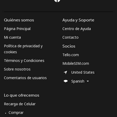
Línea fija
⁦61.5c⁩
8 min por ⁦$5⁩
-
Celular
⁦63.9c⁩
7 min por ⁦$5⁩
-
Quiénes somos
Ayuda y Soporte
Página Principal
Centro de Ayuda
Sweden
Mi cuenta
Contacto
Línea fija
⁦2.5c⁩
200 min por ⁦$5⁩
-
Política de privacidad y
Socios
cookies
Tello.com
Celular
⁦8.5c⁩
58 min por ⁦$5⁩
⁦13c⁩
Términos y Condiciones
MobileSIM.com
Sobre nosotros
Switzerland
United States
Comentarios de usuarios
Spanish
Línea fija
⁦5.9c⁩
84 min por ⁦$5⁩
-
Lo que ofrecemos
Celular
⁦23.5c⁩
21 min por ⁦$5⁩
⁦17c⁩
Recarga de Celular
Syria
Comprar