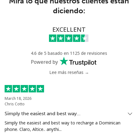
Mira lo que nuestros clientes están
diciendo:
Senegal
Línea fija
⁦65.5c⁩
7 min por ⁦$5⁩
-
EXCELLENT
Celular
⁦56.5c⁩
8 min por ⁦$5⁩
⁦42c⁩
4.6 de 5 basado en 1125 de revisiones
Serbia
Powered by
Lee más reseñas →
Línea fija
⁦33.9c⁩
14 min por ⁦$5⁩
-
Celular
⁦82.5c⁩
6 min por ⁦$5⁩
-
March 18, 2026
Chris Cotto
Seychelles
Simply the easiest and best way…
Línea fija
⁦132.9c⁩
3 min por ⁦$5⁩
-
Simply the easiest and best way to recharge a Dominican
phone. Claro, Altice.. anythi...
Celular
⁦129.5c⁩
3 min por ⁦$5⁩
-