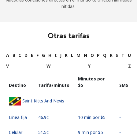
nítidas.
Otras tarifas
A
B
C
D
E
F
G
H
I
J
K
L
M
N
O
P
Q
R
S
T
U
V
W
Y
Z
Minutos por
Destino
Tarifa/minuto
⁦$5⁩
SMS
Saint Kitts And Nevis
Línea fija
⁦46.9c⁩
10 min por ⁦$5⁩
-
Celular
⁦51.5c⁩
9 min por ⁦$5⁩
-