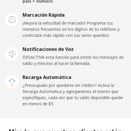
país + número.
San Marino
Marcación Rápida
¡Mejora la velocidad de marcado! Programa tus
números frecuentes en los dígitos de tu teléfono y
Línea fija
⁦33.9c⁩
14 min por ⁦$5⁩
-
conéctate más rápido con tus seres queridos.
Celular
⁦32.5c⁩
15 min por ⁦$5⁩
-
Notificaciones de Voz
DESACTIVA esta función para omitir los mensajes de
Sao Tome And Principe
saldo y minutos al hacer la llamada.
All
⁦319.5c⁩
1 min por ⁦$5⁩
-
Recarga Automática
country
¿Preocupado por quedarte sin crédito? Activa la
Recarga Automatica y agregaremos el monto que
Saudi Arabia
especifiques, cada vez que tu saldo disponible quede
en menos de ⁦$5⁩.
Línea fija
⁦20.9c⁩
23 min por ⁦$5⁩
-
Celular
⁦31.9c⁩
15 min por ⁦$5⁩
-