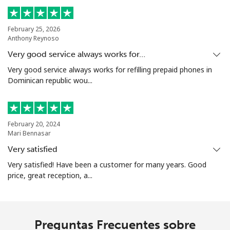
Sierra Leone
February 25, 2026
Anthony Reynoso
Celular
⁦91.9c⁩
5 min por ⁦$5⁩
-
Very good service always works for…
Very good service always works for refilling prepaid phones in
Singapore
Dominican republic wou...
Línea fija
⁦2.4c⁩
208 min por ⁦$5⁩
-
February 20, 2024
Celular
⁦2.5c⁩
200 min por ⁦$5⁩
-
Mari Bennasar
Very satisfied
Sint Maarten
Very satisfied! Have been a customer for many years. Good
price, great reception, a...
Línea fija
⁦34.5c⁩
14 min por ⁦$5⁩
-
Celular
⁦32.9c⁩
15 min por ⁦$5⁩
-
Preguntas Frecuentes sobre