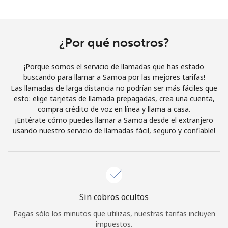
Al abrir una cuenta en este sitio web, estoy de acuerdo con
estos
Términos y condiciones.
¿Por qué nosotros?
Únete
¡Porque somos el servicio de llamadas que has estado
buscando para llamar a Samoa por las mejores tarifas!
Las llamadas de larga distancia no podrían ser más fáciles que
esto: elige tarjetas de llamada prepagadas, crea una cuenta,
¡Hola!
compra crédito de voz en línea y llama a casa.
¡Entérate cómo puedes llamar a Samoa desde el extranjero
usando nuestro servicio de llamadas fácil, seguro y confiable!
Inicia sesión o
REGÍSTRATE →
Sin cobros ocultos
¿Olvidaste tu contraseña? →
Pagas sólo los minutos que utilizas, nuestras tarifas incluyen
impuestos.