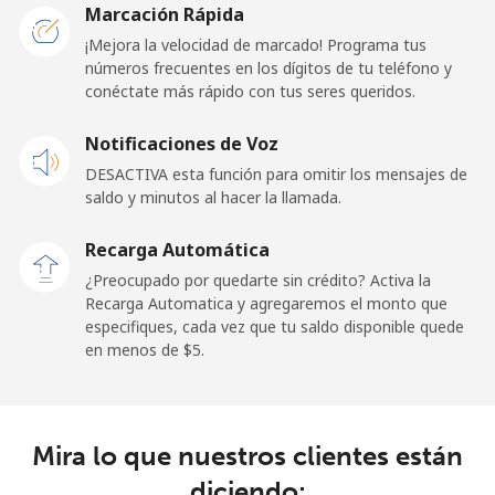
San Marino
Marcación Rápida
¡Mejora la velocidad de marcado! Programa tus
números frecuentes en los dígitos de tu teléfono y
Línea fija
⁦32.9¢⁩
15 min por ⁦$5⁩
-
conéctate más rápido con tus seres queridos.
Celular
⁦31.9¢⁩
15 min por ⁦$5⁩
-
Notificaciones de Voz
DESACTIVA esta función para omitir los mensajes de
Sao Tome And Principe
saldo y minutos al hacer la llamada.
All
⁦313.5¢⁩
1 min por ⁦$5⁩
-
Recarga Automática
country
¿Preocupado por quedarte sin crédito? Activa la
Recarga Automatica y agregaremos el monto que
Saudi Arabia
especifiques, cada vez que tu saldo disponible quede
en menos de ⁦$5⁩.
Línea fija
⁦20.5¢⁩
24 min por ⁦$5⁩
-
Celular
⁦31.5¢⁩
15 min por ⁦$5⁩
-
Mira lo que nuestros clientes están
diciendo:
Senegal