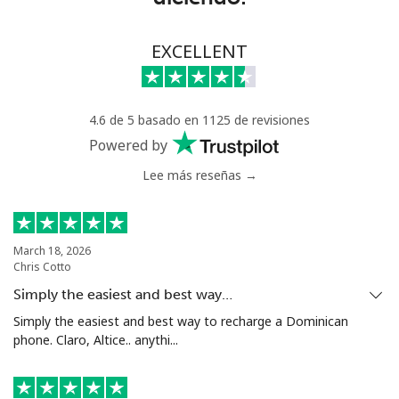
Línea fija
⁦63.9¢⁩
7 min por ⁦$5⁩
-
EXCELLENT
Celular
⁦55.5¢⁩
9 min por ⁦$5⁩
⁦39¢⁩
4.6 de 5 basado en 1125 de revisiones
Serbia
Powered by
Lee más reseñas →
Línea fija
⁦33.5¢⁩
14 min por ⁦$5⁩
-
Celular
⁦80.5¢⁩
6 min por ⁦$5⁩
-
March 18, 2026
Chris Cotto
Seychelles
Simply the easiest and best way…
Línea fija
⁦130.5¢⁩
3 min por ⁦$5⁩
-
Simply the easiest and best way to recharge a Dominican
phone. Claro, Altice.. anythi...
Celular
⁦126.9¢⁩
3 min por ⁦$5⁩
-