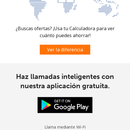
Celular
⁦102.5¢⁩
4 min por ⁦$5⁩
-
Spain
¿Buscas ofertas? ¡Usa tu Calculadora para ver
cuánto puedes ahorrar!
Línea fija
⁦1.5¢⁩
333 min por ⁦$5⁩
-
Ver la diferencia
Celular
⁦1.7¢⁩
294 min por ⁦$5⁩
⁦10¢⁩
Sri Lanka
Haz llamadas inteligentes con
Línea fija
⁦38.9¢⁩
12 min por ⁦$5⁩
-
nuestra aplicación gratuita.
Celular
⁦33.5¢⁩
14 min por ⁦$5⁩
-
St Helena
Llama mediante Wi-Fi
All
⁦412.9¢⁩
1 min por ⁦$5⁩
-