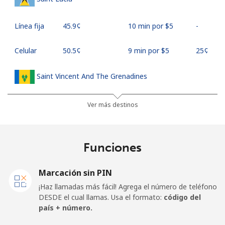
Línea fija
⁦45.9¢⁩
10 min por ⁦$5⁩
-
Celular
⁦50.5¢⁩
9 min por ⁦$5⁩
⁦25¢⁩
Saint Vincent And The Grenadines
Línea fija
⁦41.5¢⁩
12 min por ⁦$5⁩
-
Ver más destinos
Celular
⁦45.9¢⁩
10 min por ⁦$5⁩
-
Funciones
Samoa
Marcación sin PIN
Línea fija
⁦185.9¢⁩
2 min por ⁦$5⁩
-
¡Haz llamadas más fácil! Agrega el número de teléfono
DESDE el cual llamas. Usa el formato:
código del
Celular
⁦195.5¢⁩
2 min por ⁦$5⁩
⁦36¢⁩
país + número.