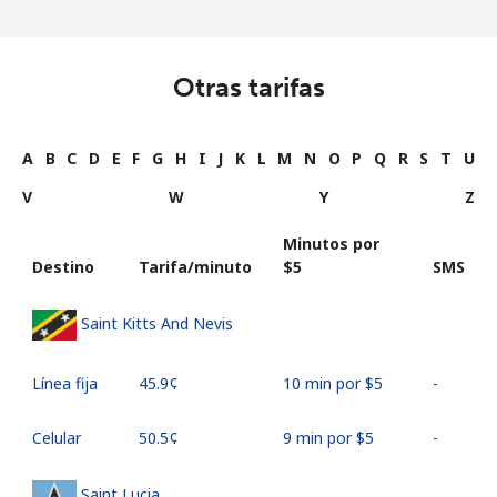
Otras tarifas
A
B
C
D
E
F
G
H
I
J
K
L
M
N
O
P
Q
R
S
T
U
V
W
Y
Z
Minutos por
Destino
Tarifa/minuto
⁦$5⁩
SMS
Saint Kitts And Nevis
Línea fija
⁦45.9¢⁩
10 min por ⁦$5⁩
-
Celular
⁦50.5¢⁩
9 min por ⁦$5⁩
-
Saint Lucia