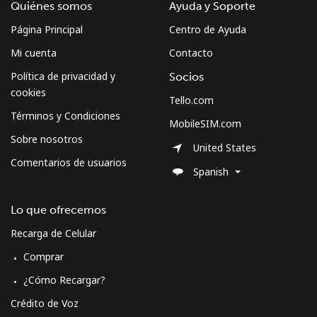
Quiénes somos
Ayuda y Soporte
Celular
⁦62.9¢⁩
7 min por ⁦$5⁩
-
Página Principal
Centro de Ayuda
Mi cuenta
Contacto
Sweden
Política de privacidad y
Socios
cookies
Línea fija
⁦2.4¢⁩
208 min por ⁦$5⁩
-
Tello.com
Términos y Condiciones
MobileSIM.com
Celular
⁦8.5¢⁩
58 min por ⁦$5⁩
⁦12¢⁩
Sobre nosotros
United States
Comentarios de usuarios
Switzerland
Spanish
Línea fija
⁦5.9¢⁩
84 min por ⁦$5⁩
-
Lo que ofrecemos
Recarga de Celular
Celular
⁦23.5¢⁩
21 min por ⁦$5⁩
⁦15¢⁩
Comprar
Syria
¿Cómo Recargar?
Crédito de Voz
Línea fija
⁦33.9¢⁩
14 min por ⁦$5⁩
-