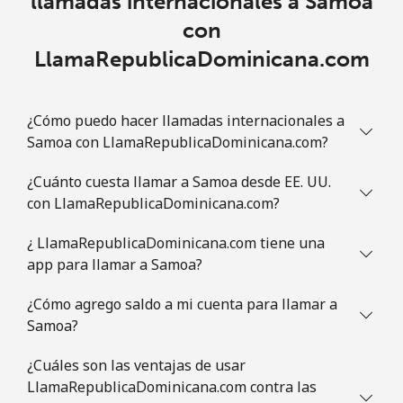
llamadas internacionales a Samoa
con
Línea fija
⁦1.5¢⁩
333 min por ⁦$5⁩
-
LlamaRepublicaDominicana.com
Celular
⁦4.9¢⁩
102 min por ⁦$5⁩
⁦13¢⁩
Slovenia
¿Cómo puedo hacer llamadas internacionales a
Samoa con LlamaRepublicaDominicana.com?
Línea fija
⁦49.5¢⁩
10 min por ⁦$5⁩
-
¿Cuánto cuesta llamar a Samoa desde EE. UU.
con LlamaRepublicaDominicana.com?
Celular
⁦75.9¢⁩
6 min por ⁦$5⁩
-
¿ LlamaRepublicaDominicana.com tiene una
Solomon Islands
app para llamar a Samoa?
¿Cómo agrego saldo a mi cuenta para llamar a
All
⁦238.9¢⁩
2 min por ⁦$5⁩
-
country
Samoa?
¿Cuáles son las ventajas de usar
Somalia
LlamaRepublicaDominicana.com contra las