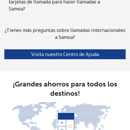
tarjetas de llamada para hacer llamadas a
Línea fija
⁦83.5¢⁩
5 min por ⁦$5⁩
-
Samoa?
Celular
⁦78.5¢⁩
6 min por ⁦$5⁩
-
¿Tienes más preguntas sobre llamadas internacionales
South Africa
a Samoa?
Línea fija
⁦17.5¢⁩
28 min por ⁦$5⁩
-
Visita nuestro Centro de Ayuda
Celular
⁦14.9¢⁩
33 min por ⁦$5⁩
⁦10¢⁩
South Korea
¡Grandes ahorros para todos los
destinos!
Línea fija
⁦6.9¢⁩
72 min por ⁦$5⁩
-
Celular
⁦4.5¢⁩
111 min por ⁦$5⁩
⁦10¢⁩
South Sudan