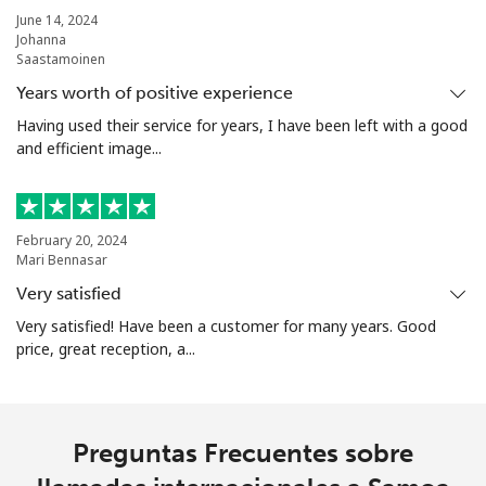
Sierra Leone
June 14, 2024
Johanna
Saastamoinen
Celular
⁦90.5¢⁩
5 min por ⁦$5⁩
-
Years worth of positive experience
Having used their service for years, I have been left with a good
Singapore
and efficient image...
Línea fija
⁦2.4¢⁩
208 min por ⁦$5⁩
-
Celular
⁦2.5¢⁩
200 min por ⁦$5⁩
-
February 20, 2024
Mari Bennasar
Sint Maarten
Very satisfied
Very satisfied! Have been a customer for many years. Good
price, great reception, a...
Línea fija
⁦33.9¢⁩
14 min por ⁦$5⁩
-
Celular
⁦33.9¢⁩
14 min por ⁦$5⁩
-
Preguntas Frecuentes sobre
Slovakia