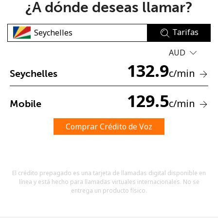
¿A dónde deseas llamar?
Tarifas
AUD
132.9
c
/min
Seychelles
No se ha creado una contraseña
Mínimo 8 caracteres
129.5
c
/min
Mobile
Una letra mayúscula y una minúscula
Un número
Un caracter especial
Comprar Crédito de Voz
El crédito prepagado es una tarjeta de llamadas digital disponible en
línea y está hecho para llamadas virtuales internacionales. No se
entrega un producto físico.
Mantente en contacto para recibir nuestras mejores
ofertas.