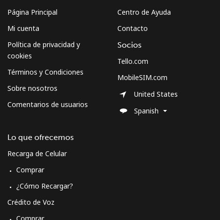
Página Principal
Centro de Ayuda
Sweden
Mi cuenta
Contacto
Política de privacidad y
Socios
Línea fija
⁦2.5c⁩
200 min por ⁦$5⁩
-
cookies
Tello.com
Celular
⁦8.5c⁩
58 min por ⁦$5⁩
⁦13c⁩
Términos y Condiciones
MobileSIM.com
Sobre nosotros
United States
Switzerland
Comentarios de usuarios
Spanish
Línea fija
⁦5.9c⁩
84 min por ⁦$5⁩
-
Lo que ofrecemos
Celular
⁦23.5c⁩
21 min por ⁦$5⁩
⁦17c⁩
Recarga de Celular
Comprar
Syria
¿Cómo Recargar?
Línea fija
⁦34.5c⁩
14 min por ⁦$5⁩
-
Crédito de Voz
Comprar