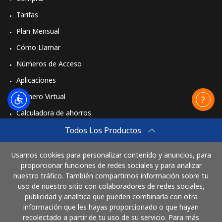
Celular
⁦34.5c⁩
14 min por ⁦$5⁩
⁦55c⁩
Tarifas
Plan Mensual
Cómo Llamar
Números de Acceso
Aplicaciones
Número Virtual
Calculadora de ahorros
Travel eSIM
Todos Los Productos
Comprar
Usamos cookies para personalizar contenido y anuncios, para
Cómo funciona
proporcionar funciones de redes sociales y para analizar
nuestro tráfico. También compartimos información sobre tu
uso de nuestro sitio con colaboradores de redes sociales,
publicidad y analítica que pueden combinarla con otra
Paga con
información que les hayas proporcionado o que hayan
recolectado a partir de tu uso de su servicio. Para más