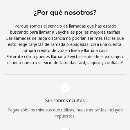
Al abrir una cuenta en este sitio web, estoy de acuerdo con
estos
Términos y condiciones.
¿Por qué nosotros?
¡Porque somos el servicio de llamadas que has estado
Únete
buscando para llamar a Seychelles por las mejores tarifas!
Las llamadas de larga distancia no podrían ser más fáciles que
esto: elige tarjetas de llamada prepagadas, crea una cuenta,
compra crédito de voz en línea y llama a casa.
¡Entérate cómo puedes llamar a Seychelles desde el extranjero
¡Hola!
usando nuestro servicio de llamadas fácil, seguro y confiable!
Inicia sesión o
REGÍSTRATE →
Sin cobros ocultos
Pagas sólo los minutos que utilizas, nuestras tarifas incluyen
impuestos.
¿Olvidaste tu contraseña? →