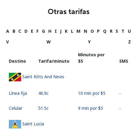
Otras tarifas
A
B
C
D
E
F
G
H
I
J
K
L
M
N
O
P
Q
R
S
T
U
V
W
Y
Z
Minutos por
Destino
Tarifa/minuto
⁦$5⁩
SMS
Saint Kitts And Nevis
Línea fija
⁦46.9c⁩
10 min por ⁦$5⁩
-
Celular
⁦51.5c⁩
9 min por ⁦$5⁩
-
Saint Lucia