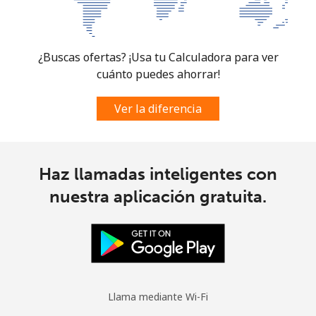
Spain
¿Buscas ofertas? ¡Usa tu Calculadora para ver
Línea fija
⁦1.5c⁩
333 min por ⁦$5⁩
-
cuánto puedes ahorrar!
Celular
⁦1.7c⁩
294 min por ⁦$5⁩
⁦11c⁩
Ver la diferencia
Sri Lanka
Haz llamadas inteligentes con
Línea fija
⁦39.9c⁩
12 min por ⁦$5⁩
-
nuestra aplicación gratuita.
Celular
⁦33.9c⁩
14 min por ⁦$5⁩
-
St Helena
All
⁦420.9c⁩
1 min por ⁦$5⁩
-
Llama mediante Wi-Fi
country