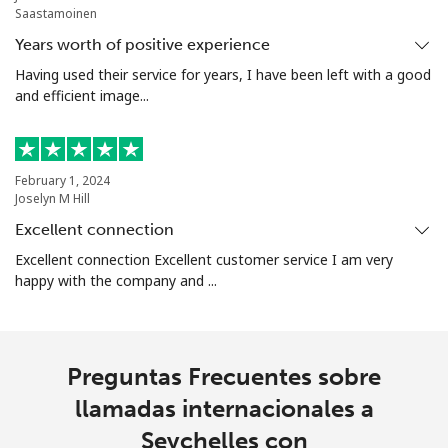
Saastamoinen
Celular
⁦91.9c⁩
5 min por ⁦$5⁩
-
Years worth of positive experience
Having used their service for years, I have been left with a good
Singapore
and efficient image...
Línea fija
⁦2.4c⁩
208 min por ⁦$5⁩
-
Celular
⁦2.5c⁩
200 min por ⁦$5⁩
-
February 1, 2024
Joselyn M Hill
Sint Maarten
Excellent connection
Excellent connection Excellent customer service I am very
happy with the company and ...
Línea fija
⁦34.5c⁩
14 min por ⁦$5⁩
-
Celular
⁦32.9c⁩
15 min por ⁦$5⁩
-
Preguntas Frecuentes sobre
Slovakia
llamadas internacionales a
Seychelles con
Línea fija
⁦1.5c⁩
333 min por ⁦$5⁩
-