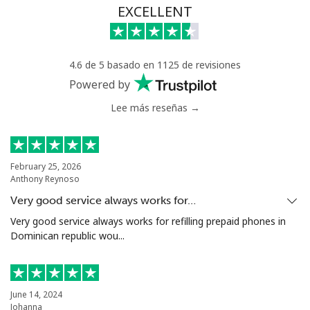
Línea fija
⁦65.5c⁩
7 min por ⁦$5⁩
-
EXCELLENT
Celular
⁦56.5c⁩
8 min por ⁦$5⁩
⁦42c⁩
4.6 de 5 basado en 1125 de revisiones
Serbia
Powered by
Lee más reseñas →
Línea fija
⁦33.9c⁩
14 min por ⁦$5⁩
-
Celular
⁦82.5c⁩
6 min por ⁦$5⁩
-
February 25, 2026
Anthony Reynoso
Seychelles
Very good service always works for…
Línea fija
⁦132.9c⁩
3 min por ⁦$5⁩
-
Very good service always works for refilling prepaid phones in
Dominican republic wou...
Celular
⁦129.5c⁩
3 min por ⁦$5⁩
-
Sierra Leone
June 14, 2024
Johanna