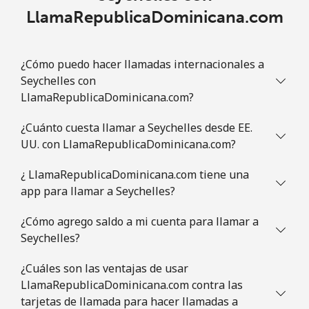
LlamaRepublicaDominicana.com
Celular
⁦4.9c⁩
102 min por ⁦$5⁩
⁦14c⁩
Slovenia
¿Cómo puedo hacer llamadas internacionales a
Seychelles con
LlamaRepublicaDominicana.com?
Línea fija
⁦50.5c⁩
9 min por ⁦$5⁩
-
¿Cuánto cuesta llamar a Seychelles desde EE.
Celular
⁦77.5c⁩
6 min por ⁦$5⁩
-
UU. con LlamaRepublicaDominicana.com?
Solomon Islands
¿ LlamaRepublicaDominicana.com tiene una
app para llamar a Seychelles?
All
⁦243.5c⁩
2 min por ⁦$5⁩
-
country
¿Cómo agrego saldo a mi cuenta para llamar a
Seychelles?
Somalia
¿Cuáles son las ventajas de usar
LlamaRepublicaDominicana.com contra las
Línea fija
⁦84.9c⁩
5 min por ⁦$5⁩
-
tarjetas de llamada para hacer llamadas a