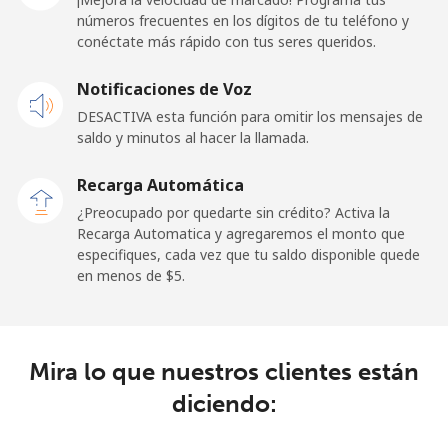
números frecuentes en los dígitos de tu teléfono y
Línea fija
⁦33.9c⁩
14 min por ⁦$5⁩
-
conéctate más rápido con tus seres queridos.
Celular
⁦32.5c⁩
15 min por ⁦$5⁩
-
Notificaciones de Voz
DESACTIVA esta función para omitir los mensajes de
Sao Tome And Principe
saldo y minutos al hacer la llamada.
All
⁦319.5c⁩
1 min por ⁦$5⁩
-
Recarga Automática
country
¿Preocupado por quedarte sin crédito? Activa la
Recarga Automatica y agregaremos el monto que
Saudi Arabia
especifiques, cada vez que tu saldo disponible quede
en menos de ⁦$5⁩.
Línea fija
⁦20.9c⁩
23 min por ⁦$5⁩
-
Celular
⁦31.9c⁩
15 min por ⁦$5⁩
-
Mira lo que nuestros clientes están
diciendo:
Senegal