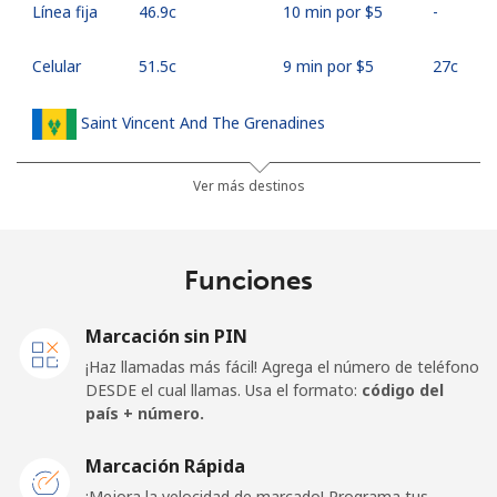
Línea fija
⁦46.9c⁩
10 min por ⁦$5⁩
-
Celular
⁦51.5c⁩
9 min por ⁦$5⁩
⁦27c⁩
Saint Vincent And The Grenadines
Línea fija
⁦42.5c⁩
11 min por ⁦$5⁩
-
Ver más destinos
Celular
⁦46.9c⁩
10 min por ⁦$5⁩
-
Funciones
Samoa
Marcación sin PIN
Línea fija
⁦189.5c⁩
2 min por ⁦$5⁩
-
¡Haz llamadas más fácil! Agrega el número de teléfono
DESDE el cual llamas. Usa el formato:
código del
Celular
⁦199.5c⁩
2 min por ⁦$5⁩
⁦39c⁩
país + número.
San Marino
Marcación Rápida
¡Mejora la velocidad de marcado! Programa tus