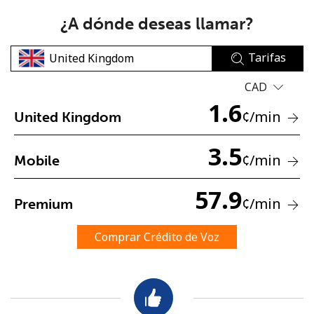
¿A dónde deseas llamar?
Tarifas
CAD
1.6
No se ha creado una contraseña
¢
/min
United Kingdom
Mínimo 8 caracteres
3.5
Una letra mayúscula y una minúscula
¢
/min
Mobile
Un número
Un caracter especial
57.9
¢
/min
Premium
Comprar Crédito de Voz
Mantente en contacto para recibir nuestras mejores
ofertas.