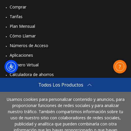
Comprar
Tarifas
Plan Mensual
Cómo Llamar
Números de Acceso
Aplicaciones
Número Virtual
Calculadora de ahorros
Travel eSIM
Todos Los Productos
Comprar
Usamos cookies para personalizar contenido y anuncios, para
Cómo funciona
proporcionar funciones de redes sociales y para analizar
nuestro tráfico. También compartimos información sobre tu
uso de nuestro sitio con colaboradores de redes sociales,
publicidad y analítica que pueden combinarla con otra
Paga con
información que les hayas proporcionado o que hayan