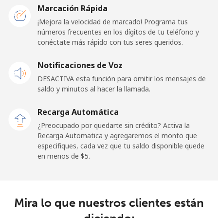
⁦$5⁩
Marcación Rápida
¡Mejora la velocidad de marcado! Programa tus
Premium
⁦57.9¢⁩
8 min por ⁦$5⁩
-
números frecuentes en los dígitos de tu teléfono y
conéctate más rápido con tus seres queridos.
United States
Notificaciones de Voz
All country
⁦1.5¢⁩
333 min por
-
DESACTIVA esta función para omitir los mensajes de
⁦$5⁩
saldo y minutos al hacer la llamada.
Recarga Automática
Uruguay
¿Preocupado por quedarte sin crédito? Activa la
Recarga Automatica y agregaremos el monto que
Línea fija
⁦12.9¢⁩
38 min por ⁦$5⁩
-
especifiques, cada vez que tu saldo disponible quede
en menos de ⁦$5⁩.
Celular
⁦33.9¢⁩
14 min por ⁦$5⁩
⁦8¢⁩
Montevideo
⁦8.9¢⁩
56 min por ⁦$5⁩
-
Mira lo que nuestros clientes están
Us Virgin Islands