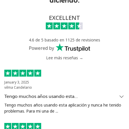
diciendo:
All country
⁦23.5¢⁩
21 min por ⁦$5⁩
-
EXCELLENT
Uzbekistan
4.6 de 5 basado en 1125 de revisiones
Línea fija
⁦22.9¢⁩
21 min por ⁦$5⁩
-
Powered by
Celular
⁦23.5¢⁩
21 min por ⁦$5⁩
⁦55¢⁩
Lee más reseñas →
Tashkent
⁦21.9¢⁩
22 min por ⁦$5⁩
-
January 3, 2025
vilma Candelario
Tengo muchos años usando esta…
Tengo muchos años usando esta aplicación y nunca he tenido
problemas. Para mi una de ...