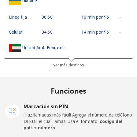
Ukraine
Línea fija
⁦30.5¢⁩
16 min por ⁦$5⁩
-
Celular
⁦34.5¢⁩
14 min por ⁦$5⁩
-
United Arab Emirates
Línea fija
⁦31.5¢⁩
15 min por ⁦$5⁩
-
Ver más destinos
Celular
⁦29.5¢⁩
16 min por ⁦$5⁩
⁦19¢⁩
Funciones
United Kingdom
Marcación sin PIN
Línea fija
⁦1.6¢⁩
312 min por
-
¡Haz llamadas más fácil! Agrega el número de teléfono
⁦$5⁩
DESDE el cual llamas. Usa el formato:
código del
país + número.
Celular
⁦3.5¢⁩
142 min por
⁦12¢⁩