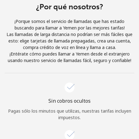
Al abrir una cuenta en este sitio web, estoy de acuerdo con
¿Por qué nosotros?
estos
Términos y condiciones.
¡Porque somos el servicio de llamadas que has estado
buscando para llamar a Yemen por las mejores tarifas!
Únete
Las llamadas de larga distancia no podrían ser más fáciles que
esto: elige tarjetas de llamada prepagadas, crea una cuenta,
compra crédito de voz en línea y llama a casa.
¡Entérate cómo puedes llamar a Yemen desde el extranjero
usando nuestro servicio de llamadas fácil, seguro y confiable!
¡Hola!
Inicia sesión o
REGÍSTRATE →
Sin cobros ocultos
Pagas sólo los minutos que utilizas, nuestras tarifas incluyen
impuestos.
¿Olvidaste tu contraseña? →