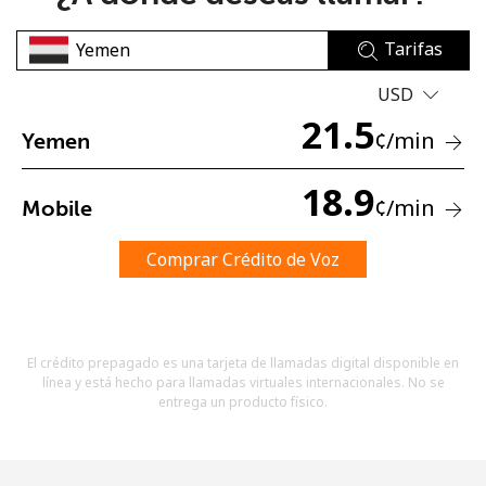
Tarifas
USD
21.5
¢
/min
Yemen
No se ha creado una contraseña
18.9
¢
/min
Mobile
Mínimo 8 caracteres
Una letra mayúscula y una minúscula
Un número
Comprar Crédito de Voz
Un caracter especial
El crédito prepagado es una tarjeta de llamadas digital disponible en
línea y está hecho para llamadas virtuales internacionales. No se
entrega un producto físico.
Mantente en contacto para recibir nuestras mejores
ofertas.