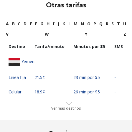
Otras tarifas
A
B
C
D
E
F
G
H
I
J
K
L
M
N
O
P
Q
R
S
T
U
V
W
Y
Z
Destino
Tarifa/minuto
Minutos por ⁦$5⁩
SMS
Yemen
Línea fija
⁦21.5¢⁩
23 min por ⁦$5⁩
-
Celular
⁦18.9¢⁩
26 min por ⁦$5⁩
-
Ver más destinos