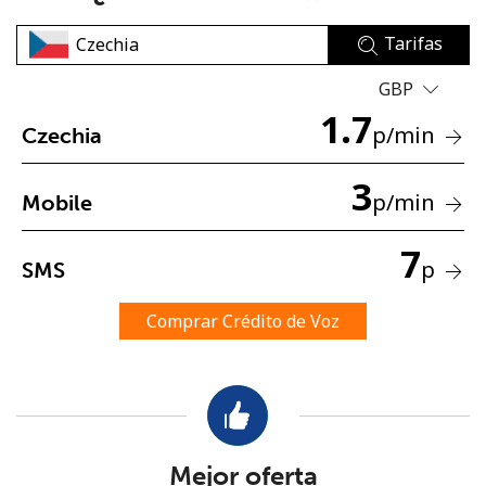
Tarifas
GBP
1.7
p
/min
Czechia
No se ha creado una contraseña
3
p
/min
Mobile
Mínimo 8 caracteres
Una letra mayúscula y una minúscula
7
Un número
p
SMS
Un caracter especial
Comprar Crédito de Voz
Mantente en contacto para recibir nuestras mejores
ofertas.
Mejor oferta