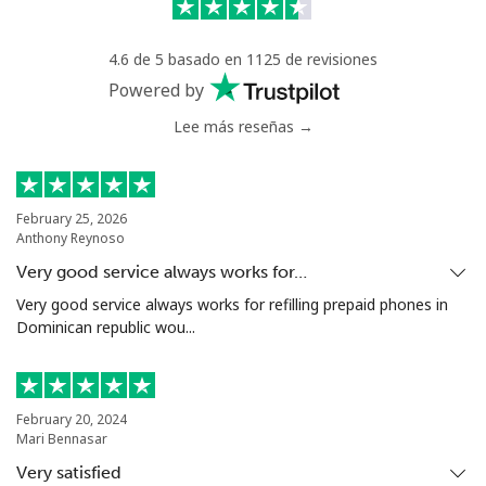
Celular
⁦55.5p⁩
9 min por ⁦£5⁩
⁦13p⁩
4.6 de 5 basado en 1125 de revisiones
Chile
Powered by
Lee más reseñas →
Línea fija
⁦3.5p⁩
142 min por ⁦£5⁩
-
Celular
⁦1.5p⁩
333 min por ⁦£5⁩
⁦7p⁩
February 25, 2026
Anthony Reynoso
Santiago
⁦1.5p⁩
333 min por ⁦£5⁩
-
Very good service always works for…
China
Very good service always works for refilling prepaid phones in
Dominican republic wou...
Línea fija
⁦4.5p⁩
111 min por ⁦£5⁩
-
Celular
⁦4.5p⁩
111 min por ⁦£5⁩
-
February 20, 2024
Mari Bennasar
Christmas Island
Very satisfied