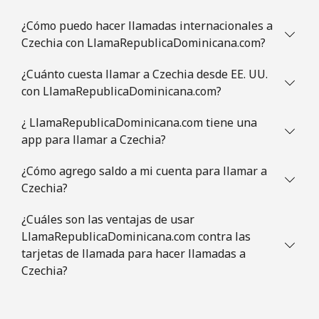
¿Cómo puedo hacer llamadas internacionales a
Celular
⁦60.5p⁩
8 min por ⁦£5⁩
⁦5p⁩
Czechia con LlamaRepublicaDominicana.com?
Congo
¿Cuánto cuesta llamar a Czechia desde EE. UU.
con LlamaRepublicaDominicana.com?
Línea fija
⁦62.5p⁩
8 min por ⁦£5⁩
-
¿ LlamaRepublicaDominicana.com tiene una
app para llamar a Czechia?
Celular
⁦57.9p⁩
8 min por ⁦£5⁩
⁦11p⁩
¿Cómo agrego saldo a mi cuenta para llamar a
Cook Islands
Czechia?
Línea fija
⁦106.5p⁩
4 min por ⁦£5⁩
-
¿Cuáles son las ventajas de usar
LlamaRepublicaDominicana.com contra las
Celular
⁦106.5p⁩
4 min por ⁦£5⁩
⁦4p⁩
tarjetas de llamada para hacer llamadas a
Czechia?
Costa Rica