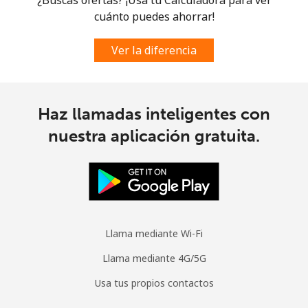
Línea fija
⁦17.5p⁩
28 min por ⁦£5⁩
-
cuánto puedes ahorrar!
Celular
⁦19.5p⁩
25 min por ⁦£5⁩
-
Ver la diferencia
Cyprus
Haz llamadas inteligentes con
Línea fija
⁦11.5p⁩
43 min por ⁦£5⁩
-
nuestra aplicación gratuita.
Celular
⁦7.9p⁩
63 min por ⁦£5⁩
⁦4p⁩
Czechia
Línea fija
⁦1.7p⁩
294 min por ⁦£5⁩
-
Llama mediante Wi-Fi
Llama mediante 4G/5G
Celular
⁦3p⁩
166 min por ⁦£5⁩
⁦7p⁩
Usa tus propios contactos