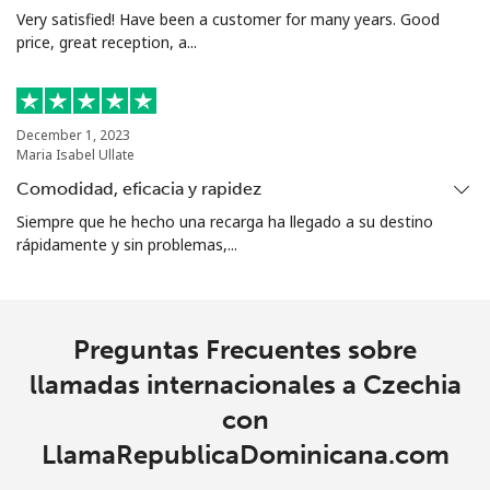
Very satisfied! Have been a customer for many years. Good
All
⁦2.4p⁩
208 min por ⁦£5⁩
-
price, great reception, a...
country
Cocos Islands
December 1, 2023
Maria Isabel Ullate
All
⁦2.4p⁩
208 min por ⁦£5⁩
-
Comodidad, eficacia y rapidez
country
Siempre que he hecho una recarga ha llegado a su destino
rápidamente y sin problemas,...
Colombia
Línea fija
⁦1.5p⁩
333 min por ⁦£5⁩
-
Preguntas Frecuentes sobre
Celular
⁦1.5p⁩
333 min por ⁦£5⁩
⁦6p⁩
llamadas internacionales a Czechia
con
Comoros
LlamaRepublicaDominicana.com
Línea fija
⁦59.5p⁩
8 min por ⁦£5⁩
-