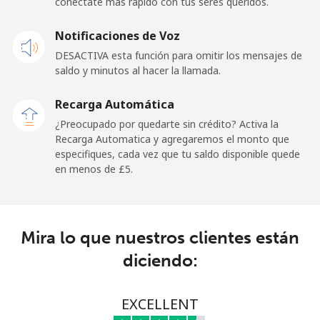
conéctate más rápido con tus seres queridos.
Celular
⁦19.9p⁩
25 min por ⁦£5⁩
⁦12p⁩
Notificaciones de Voz
Cayman Islands
DESACTIVA esta función para omitir los mensajes de
saldo y minutos al hacer la llamada.
Línea fija
⁦16.5p⁩
30 min por ⁦£5⁩
-
Recarga Automática
Celular
⁦22.9p⁩
21 min por ⁦£5⁩
-
¿Preocupado por quedarte sin crédito? Activa la
Recarga Automatica y agregaremos el monto que
Central African Republic
especifiques, cada vez que tu saldo disponible quede
en menos de ⁦£5⁩.
Línea fija
⁦67.9p⁩
7 min por ⁦£5⁩
-
Celular
⁦56.9p⁩
8 min por ⁦£5⁩
-
Mira lo que nuestros clientes están
diciendo:
Chad
Línea fija
⁦60.9p⁩
8 min por ⁦£5⁩
-
EXCELLENT