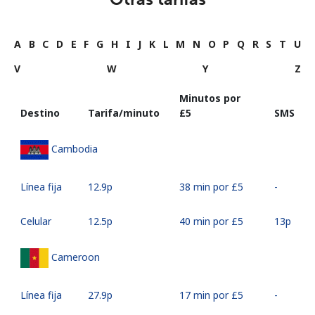
A
B
C
D
E
F
G
H
I
J
K
L
M
N
O
P
Q
R
S
T
U
V
W
Y
Z
Minutos por
Destino
Tarifa/minuto
⁦£5⁩
SMS
Cambodia
Línea fija
⁦12.9p⁩
38 min por ⁦£5⁩
-
Celular
⁦12.5p⁩
40 min por ⁦£5⁩
⁦13p⁩
Cameroon
Línea fija
⁦27.9p⁩
17 min por ⁦£5⁩
-