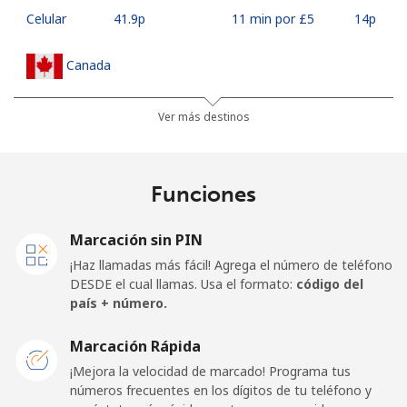
Celular
⁦41.9p⁩
11 min por ⁦£5⁩
⁦14p⁩
Canada
All
⁦1.5p⁩
333 min por ⁦£5⁩
⁦12p⁩
Ver más destinos
country
Cape Verde
Funciones
Línea fija
⁦27.9p⁩
17 min por ⁦£5⁩
-
Marcación sin PIN
¡Haz llamadas más fácil! Agrega el número de teléfono
Celular
⁦32.5p⁩
15 min por ⁦£5⁩
⁦13p⁩
DESDE el cual llamas. Usa el formato:
código del
país + número.
Caribbean Netherlands
Marcación Rápida
Línea fija
⁦18.9p⁩
26 min por ⁦£5⁩
-
¡Mejora la velocidad de marcado! Programa tus
números frecuentes en los dígitos de tu teléfono y