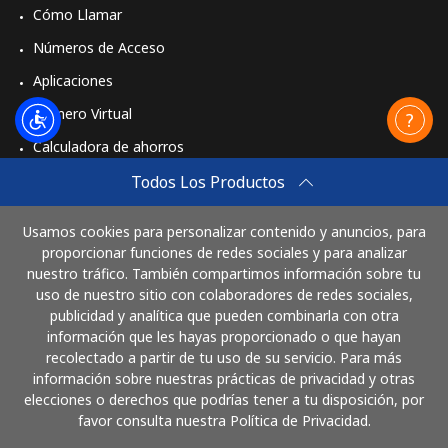
Cómo Llamar
Números de Acceso
Aplicaciones
Número Virtual
Calculadora de ahorros
Travel eSIM
Todos Los Productos
Comprar
Usamos cookies para personalizar contenido y anuncios, para
Cómo funciona
proporcionar funciones de redes sociales y para analizar
nuestro tráfico. También compartimos información sobre tu
uso de nuestro sitio con colaboradores de redes sociales,
publicidad y analítica que pueden combinarla con otra
Paga con
información que les hayas proporcionado o que hayan
recolectado a partir de tu uso de su servicio. Para más
información sobre nuestras prácticas de privacidad y otras
elecciones o derechos que podrías tener a tu disposición, por
favor consulta nuestra Política de Privacidad.