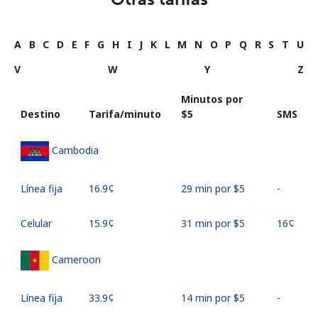
A
B
C
D
E
F
G
H
I
J
K
L
M
N
O
P
Q
R
S
T
U
V
W
Y
Z
Minutos por
Destino
Tarifa/minuto
⁦$5⁩
SMS
Cambodia
Línea fija
⁦16.9¢⁩
29 min por ⁦$5⁩
-
Celular
⁦15.9¢⁩
31 min por ⁦$5⁩
⁦16¢⁩
Cameroon
Línea fija
⁦33.9¢⁩
14 min por ⁦$5⁩
-