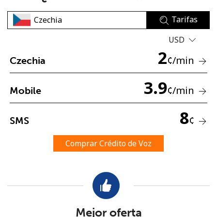
Tarifas
USD
2
¢
/min
Czechia
No se ha creado una contraseña
3.9
¢
/min
Mobile
Mínimo 8 caracteres
Una letra mayúscula y una minúscula
8
Un número
¢
SMS
Un caracter especial
Comprar Crédito de Voz
Mantente en contacto para recibir nuestras mejores
ofertas.
Mejor oferta