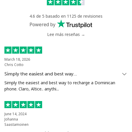
Celular
⁦71.5¢⁩
6 min por ⁦$5⁩
⁦16¢⁩
4.6 de 5 basado en 1125 de revisiones
Chile
Powered by
Lee más reseñas →
Línea fija
⁦4.5¢⁩
111 min por ⁦$5⁩
-
Celular
⁦1.6¢⁩
312 min por ⁦$5⁩
⁦8¢⁩
March 18, 2026
Chris Cotto
Santiago
⁦1.7¢⁩
294 min por ⁦$5⁩
-
Simply the easiest and best way…
China
Simply the easiest and best way to recharge a Dominican
phone. Claro, Altice.. anythi...
Línea fija
⁦4.9¢⁩
102 min por ⁦$5⁩
-
Celular
⁦4.9¢⁩
102 min por ⁦$5⁩
-
June 14, 2024
Johanna
Saastamoinen
Christmas Island