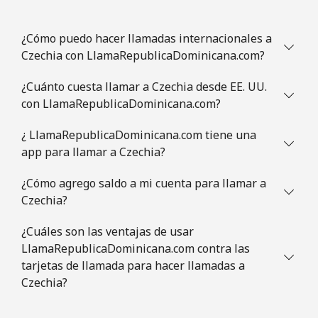
Celular
⁦78.5¢⁩
6 min por ⁦$5⁩
⁦5¢⁩
¿Cómo puedo hacer llamadas internacionales a
Czechia con LlamaRepublicaDominicana.com?
Congo
¿Cuánto cuesta llamar a Czechia desde EE. UU.
con LlamaRepublicaDominicana.com?
Línea fija
⁦80.9¢⁩
6 min por ⁦$5⁩
-
¿ LlamaRepublicaDominicana.com tiene una
Celular
⁦74.9¢⁩
6 min por ⁦$5⁩
⁦13¢⁩
app para llamar a Czechia?
Cook Islands
¿Cómo agrego saldo a mi cuenta para llamar a
Czechia?
Línea fija
⁦137.9¢⁩
3 min por ⁦$5⁩
-
¿Cuáles son las ventajas de usar
LlamaRepublicaDominicana.com contra las
Celular
⁦137.9¢⁩
3 min por ⁦$5⁩
⁦5¢⁩
tarjetas de llamada para hacer llamadas a
Czechia?
Costa Rica