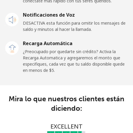
conéctate más rápido con tus seres queridos.
Celular
⁦25.5¢⁩
19 min por ⁦$5⁩
⁦15¢⁩
Notificaciones de Voz
Cayman Islands
DESACTIVA esta función para omitir los mensajes de
saldo y minutos al hacer la llamada.
Línea fija
⁦19.9¢⁩
25 min por ⁦$5⁩
-
Recarga Automática
Celular
⁦27.5¢⁩
18 min por ⁦$5⁩
-
¿Preocupado por quedarte sin crédito? Activa la
Recarga Automatica y agregaremos el monto que
Central African Republic
especifiques, cada vez que tu saldo disponible quede
en menos de ⁦$5⁩.
Línea fija
⁦88.5¢⁩
5 min por ⁦$5⁩
-
Celular
⁦73.9¢⁩
6 min por ⁦$5⁩
-
Mira lo que nuestros clientes están
diciendo:
Chad
Línea fija
⁦78.9¢⁩
6 min por ⁦$5⁩
-
EXCELLENT