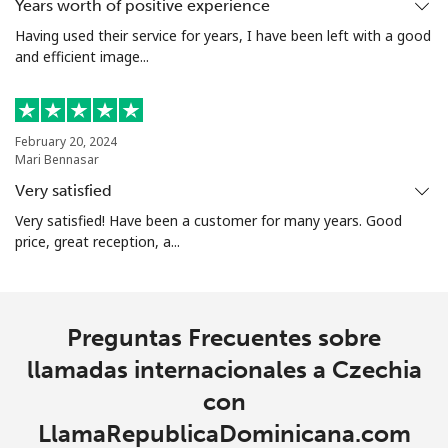
Years worth of positive experience
All
⁦3¢⁩
166 min por ⁦$5⁩
-
Having used their service for years, I have been left with a good
country
and efficient image...
Cocos Islands
February 20, 2024
Mari Bennasar
All
⁦3¢⁩
166 min por ⁦$5⁩
-
country
Very satisfied
Very satisfied! Have been a customer for many years. Good
Colombia
price, great reception, a...
Línea fija
⁦1.6¢⁩
312 min por ⁦$5⁩
-
Preguntas Frecuentes sobre
Celular
⁦1.5¢⁩
333 min por ⁦$5⁩
⁦7¢⁩
llamadas internacionales a Czechia
Comoros
con
LlamaRepublicaDominicana.com
Línea fija
⁦76.9¢⁩
6 min por ⁦$5⁩
-