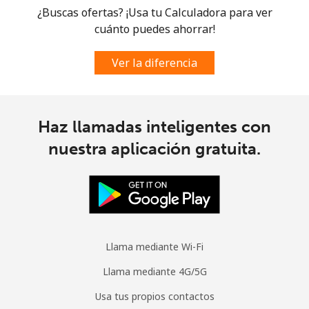
¿Buscas ofertas? ¡Usa tu Calculadora para ver
Línea fija
⁦21.5¢⁩
23 min por ⁦$5⁩
-
cuánto puedes ahorrar!
Celular
⁦23.5¢⁩
21 min por ⁦$5⁩
-
Ver la diferencia
Cyprus
Línea fija
⁦14.5¢⁩
34 min por ⁦$5⁩
-
Haz llamadas inteligentes con
nuestra aplicación gratuita.
Celular
⁦10.5¢⁩
47 min por ⁦$5⁩
⁦5¢⁩
Czechia
Línea fija
⁦2¢⁩
250 min por ⁦$5⁩
-
Llama mediante Wi-Fi
Celular
⁦3.9¢⁩
128 min por ⁦$5⁩
⁦8¢⁩
Llama mediante 4G/5G
Usa tus propios contactos