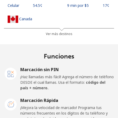
Celular
⁦54.5¢⁩
9 min por ⁦$5⁩
⁦17¢⁩
Canada
All
⁦1.5¢⁩
333 min por ⁦$5⁩
⁦15¢⁩
Ver más destinos
country
Cape Verde
Funciones
Línea fija
⁦33.9¢⁩
14 min por ⁦$5⁩
-
Marcación sin PIN
¡Haz llamadas más fácil! Agrega el número de teléfono
Celular
⁦39.5¢⁩
12 min por ⁦$5⁩
⁦16¢⁩
DESDE el cual llamas. Usa el formato:
código del
país + número.
Caribbean Netherlands
Marcación Rápida
Línea fija
⁦23.5¢⁩
21 min por ⁦$5⁩
-
¡Mejora la velocidad de marcado! Programa tus
números frecuentes en los dígitos de tu teléfono y