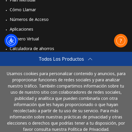
Cómo Llamar
Números de Acceso
Aplicaciones
Número Virtual
Calculadora de ahorros
Travel eSIM
Todos Los Productos
Comprar
Usamos cookies para personalizar contenido y anuncios, para
Cómo funciona
proporcionar funciones de redes sociales y para analizar
nuestro tráfico. También compartimos información sobre tu
uso de nuestro sitio con colaboradores de redes sociales,
publicidad y analítica que pueden combinarla con otra
Paga con
información que les hayas proporcionado o que hayan
recolectado a partir de tu uso de su servicio. Para más
información sobre nuestras prácticas de privacidad y otras
elecciones o derechos que podrías tener a tu disposición, por
favor consulta nuestra Política de Privacidad.