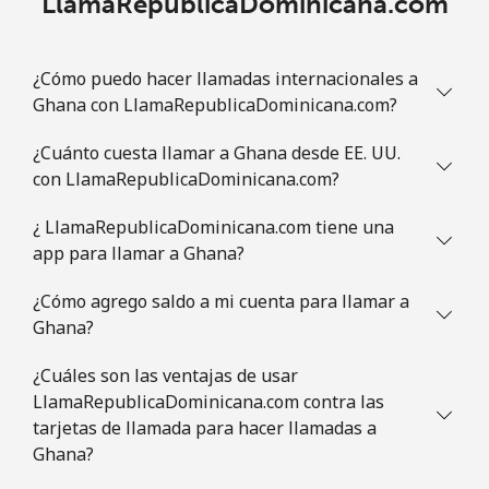
LlamaRepublicaDominicana.com
Línea fija
⁦18.9¢⁩
26 min por
-
⁦€5⁩
¿Cómo puedo hacer llamadas internacionales a
Ghana con LlamaRepublicaDominicana.com?
Celular
⁦18.9¢⁩
26 min por
⁦10¢⁩
⁦€5⁩
¿Cuánto cuesta llamar a Ghana desde EE. UU.
con LlamaRepublicaDominicana.com?
Guinea
¿ LlamaRepublicaDominicana.com tiene una
app para llamar a Ghana?
Línea fija
⁦58.9¢⁩
8 min por ⁦€5⁩
-
¿Cómo agrego saldo a mi cuenta para llamar a
Celular
⁦51.5¢⁩
9 min por ⁦€5⁩
⁦28¢⁩
Ghana?
Guinea Bissau
¿Cuáles son las ventajas de usar
LlamaRepublicaDominicana.com contra las
tarjetas de llamada para hacer llamadas a
Línea fija
⁦69.5¢⁩
7 min por ⁦€5⁩
-
Ghana?
Celular
⁦73.5¢⁩
6 min por ⁦€5⁩
-