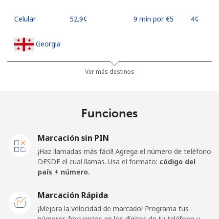
Celular
⁦52.9¢⁩
9 min por ⁦€5⁩
⁦4¢⁩
Georgia
Línea fija
⁦29.5¢⁩
16 min por
-
Ver más destinos
⁦€5⁩
Celular
⁦34.5¢⁩
14 min por
⁦14¢⁩
Funciones
⁦€5⁩
Marcación sin PIN
Germany
¡Haz llamadas más fácil! Agrega el número de teléfono
DESDE el cual llamas. Usa el formato:
código del
Línea fija
⁦1.5¢⁩
333 min por
-
país + número.
⁦€5⁩
Marcación Rápida
Celular
⁦1.5¢⁩
333 min por
⁦10¢⁩
¡Mejora la velocidad de marcado! Programa tus
⁦€5⁩
números frecuentes en los dígitos de tu teléfono y