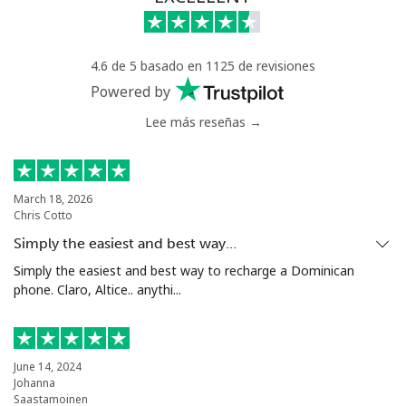
Línea fija
⁦1.5¢⁩
333 min por
-
⁦€5⁩
4.6 de 5 basado en 1125 de revisiones
Powered by
Celular
⁦1.5¢⁩
333 min por
⁦7¢⁩
⁦€5⁩
Lee más reseñas →
Greenland
March 18, 2026
Línea fija
⁦9.5¢⁩
52 min por
-
Chris Cotto
⁦€5⁩
Simply the easiest and best way…
Celular
⁦10.5¢⁩
47 min por
⁦5¢⁩
Simply the easiest and best way to recharge a Dominican
⁦€5⁩
phone. Claro, Altice.. anythi...
Grenada
June 14, 2024
Johanna
Línea fija
⁦15.5¢⁩
32 min por
-
Saastamoinen
⁦€5⁩