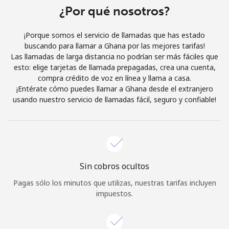
Al abrir una cuenta en este sitio web, estoy de acuerdo con
¿Por qué nosotros?
estos
Términos y condiciones.
¡Porque somos el servicio de llamadas que has estado
buscando para llamar a Ghana por las mejores tarifas!
Únete
Las llamadas de larga distancia no podrían ser más fáciles que
esto: elige tarjetas de llamada prepagadas, crea una cuenta,
compra crédito de voz en línea y llama a casa.
¡Entérate cómo puedes llamar a Ghana desde el extranjero
usando nuestro servicio de llamadas fácil, seguro y confiable!
¡Hola!
Inicia sesión o
REGÍSTRATE →
Sin cobros ocultos
Pagas sólo los minutos que utilizas, nuestras tarifas incluyen
impuestos.
¿Olvidaste tu contraseña? →