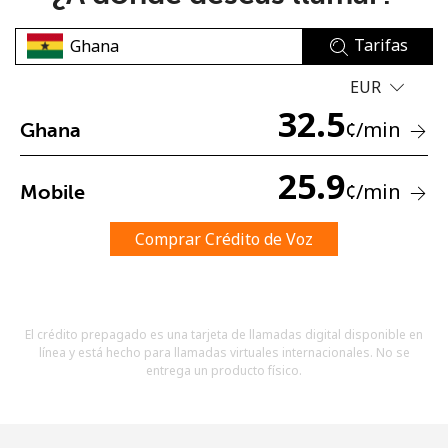
Tarifas
EUR
32.5
¢
/min
Ghana
No se ha creado una contraseña
25.9
¢
/min
Mobile
Mínimo 8 caracteres
Una letra mayúscula y una minúscula
Un número
Comprar Crédito de Voz
Un caracter especial
El crédito prepagado es una tarjeta de llamadas digital disponible en
línea y está hecho para llamadas virtuales internacionales. No se
entrega un producto físico.
Mantente en contacto para recibir nuestras mejores
ofertas.