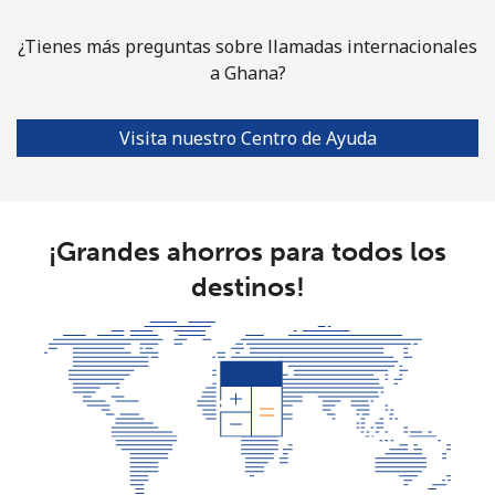
¿Tienes más preguntas sobre llamadas internacionales
Guyana
a Ghana?
Línea fija
⁦26.9¢⁩
18 min por
-
⁦€5⁩
Visita nuestro Centro de Ayuda
Celular
⁦34.5¢⁩
14 min por
⁦5¢⁩
⁦€5⁩
¡Grandes ahorros para todos los
Mobile -
⁦25.9¢⁩
19 min por
⁦5¢⁩
destinos!
Digicel
⁦€5⁩