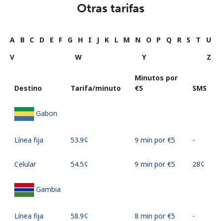
Otras tarifas
A
B
C
D
E
F
G
H
I
J
K
L
M
N
O
P
Q
R
S
T
U
V
W
Y
Z
Minutos por
Destino
Tarifa/minuto
⁦€5⁩
SMS
Gabon
Línea fija
⁦53.9¢⁩
9 min por ⁦€5⁩
-
Celular
⁦54.5¢⁩
9 min por ⁦€5⁩
⁦28¢⁩
Gambia
Línea fija
⁦58.9¢⁩
8 min por ⁦€5⁩
-