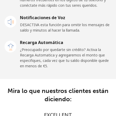
conéctate más rápido con tus seres queridos.
Ghana
Notificaciones de Voz
Línea fija
⁦32.5¢⁩
15 min por
-
DESACTIVA esta función para omitir los mensajes de
⁦€5⁩
saldo y minutos al hacer la llamada.
Celular
⁦25.9¢⁩
19 min por
-
Recarga Automática
⁦€5⁩
¿Preocupado por quedarte sin crédito? Activa la
Recarga Automatica y agregaremos el monto que
Gibraltar
especifiques, cada vez que tu saldo disponible quede
en menos de ⁦€5⁩.
Línea fija
⁦8.9¢⁩
56 min por
-
⁦€5⁩
Mira lo que nuestros clientes están
Celular
⁦19.5¢⁩
25 min por
-
⁦€5⁩
diciendo:
Greece
EXCELLENT