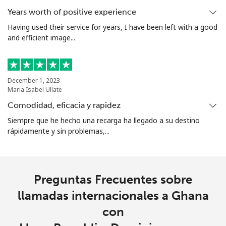
Years worth of positive experience
Celular
⁦28.5¢⁩
17 min por
⁦8¢⁩
Having used their service for years, I have been left with a good
⁦€5⁩
and efficient image...
Guadeloupe
December 1, 2023
Línea fija
⁦16.5¢⁩
30 min por
-
Maria Isabel Ullate
⁦€5⁩
Comodidad, eficacia y rapidez
Siempre que he hecho una recarga ha llegado a su destino
Celular
⁦26.5¢⁩
18 min por
-
rápidamente y sin problemas,...
⁦€5⁩
Guam
Preguntas Frecuentes sobre
All country
⁦3.9¢⁩
128 min por
⁦7¢⁩
llamadas internacionales a Ghana
⁦€5⁩
con
Guatemala