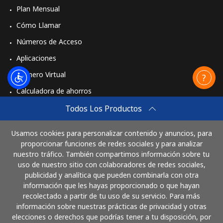
Plan Mensual
Cómo Llamar
Números de Acceso
Aplicaciones
Número Virtual
Calculadora de ahorros
Travel eSIM
Todos Los Productos
Comprar
Usamos cookies para personalizar contenido y anuncios, para
Cómo funciona
proporcionar funciones de redes sociales y para analizar
nuestro tráfico. También compartimos información sobre tu
uso de nuestro sitio con colaboradores de redes sociales,
publicidad y analítica que pueden combinarla con otra
Paga con
información que les hayas proporcionado o que hayan
recolectado a partir de tu uso de su servicio. Para más
información sobre nuestras prácticas de privacidad y otras
elecciones o derechos que podrías tener a tu disposición, por