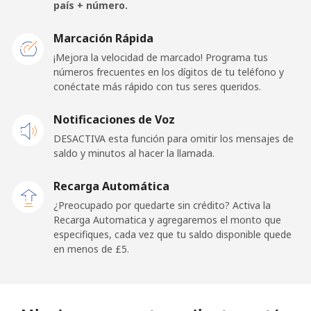
país + número.
Celular
⁦28.5p⁩
17 min por ⁦£5⁩
-
Marcación Rápida
Iraq
¡Mejora la velocidad de marcado! Programa tus
números frecuentes en los dígitos de tu teléfono y
conéctate más rápido con tus seres queridos.
Línea fija
⁦21.9p⁩
22 min por ⁦£5⁩
-
Notificaciones de Voz
Celular
⁦23.9p⁩
20 min por ⁦£5⁩
-
DESACTIVA esta función para omitir los mensajes de
saldo y minutos al hacer la llamada.
Ireland
Recarga Automática
Línea fija
⁦1.5p⁩
333 min por ⁦£5⁩
-
¿Preocupado por quedarte sin crédito? Activa la
Recarga Automatica y agregaremos el monto que
especifiques, cada vez que tu saldo disponible quede
Celular
⁦2.1p⁩
238 min por ⁦£5⁩
-
en menos de ⁦£5⁩.
Israel
Línea fija
⁦3.9p⁩
128 min por ⁦£5⁩
-