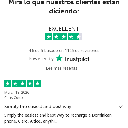
Mira lo que nuestros clientes están
diciendo:
Celular
⁦10.9p⁩
45 min por ⁦£5⁩
-
Italy
EXCELLENT
Línea fija
⁦1.5p⁩
333 min por ⁦£5⁩
-
4.6 de 5 basado en 1125 de revisiones
Celular
⁦1.5p⁩
333 min por ⁦£5⁩
⁦7p⁩
Powered by
Lee más reseñas →
Ivory Coast
Línea fija
⁦48.5p⁩
10 min por ⁦£5⁩
-
March 18, 2026
Chris Cotto
Celular
⁦36.5p⁩
13 min por ⁦£5⁩
⁦25p⁩
Simply the easiest and best way…
Simply the easiest and best way to recharge a Dominican
phone. Claro, Altice.. anythi...