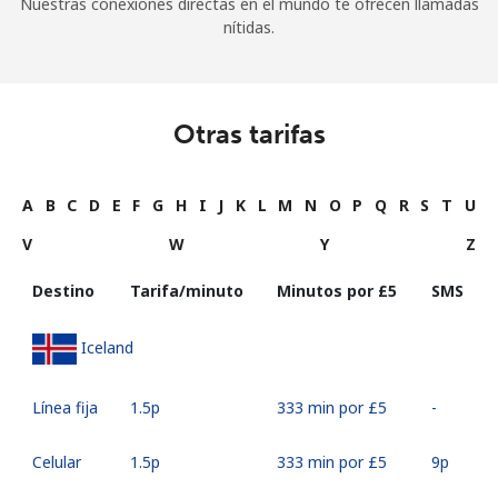
Nuestras conexiones directas en el mundo te ofrecen llamadas
nítidas.
Otras tarifas
A
B
C
D
E
F
G
H
I
J
K
L
M
N
O
P
Q
R
S
T
U
V
W
Y
Z
Destino
Tarifa/minuto
Minutos por ⁦£5⁩
SMS
Iceland
Línea fija
⁦1.5p⁩
333 min por ⁦£5⁩
-
Celular
⁦1.5p⁩
333 min por ⁦£5⁩
⁦9p⁩