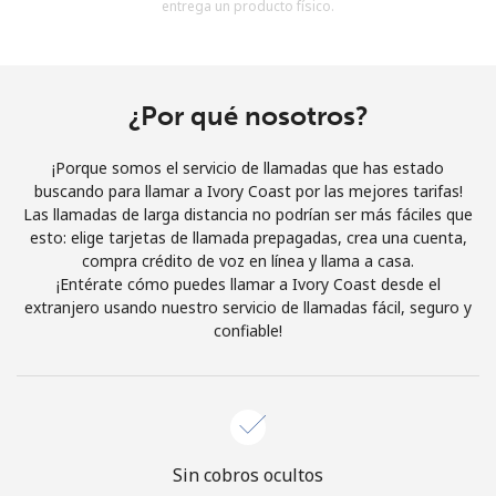
entrega un producto físico.
Al abrir una cuenta en este sitio web, estoy de acuerdo con
estos
Términos y condiciones.
Únete
¿Por qué nosotros?
¡Porque somos el servicio de llamadas que has estado
buscando para llamar a Ivory Coast por las mejores tarifas!
Las llamadas de larga distancia no podrían ser más fáciles que
¡Hola!
esto: elige tarjetas de llamada prepagadas, crea una cuenta,
compra crédito de voz en línea y llama a casa.
¡Entérate cómo puedes llamar a Ivory Coast desde el
Inicia sesión o
REGÍSTRATE →
extranjero usando nuestro servicio de llamadas fácil, seguro y
confiable!
¿Olvidaste tu contraseña? →
Sin cobros ocultos