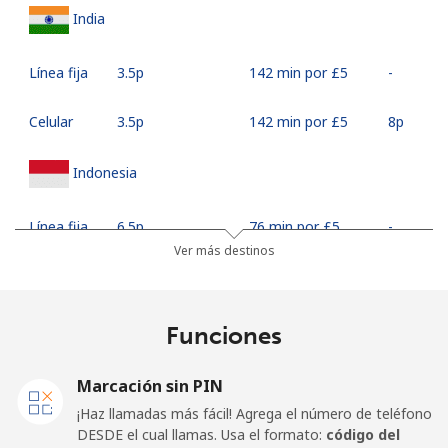
India
Línea fija
⁦3.5p⁩
142 min por ⁦£5⁩
-
Celular
⁦3.5p⁩
142 min por ⁦£5⁩
⁦8p⁩
Indonesia
Línea fija
⁦6.5p⁩
76 min por ⁦£5⁩
-
Ver más destinos
Jakarta
⁦4.5p⁩
111 min por ⁦£5⁩
-
Celular
⁦5.5p⁩
90 min por ⁦£5⁩
-
Funciones
Iran
Marcación sin PIN
¡Haz llamadas más fácil! Agrega el número de teléfono
Línea fija
⁦21.5p⁩
23 min por ⁦£5⁩
-
DESDE el cual llamas. Usa el formato:
código del