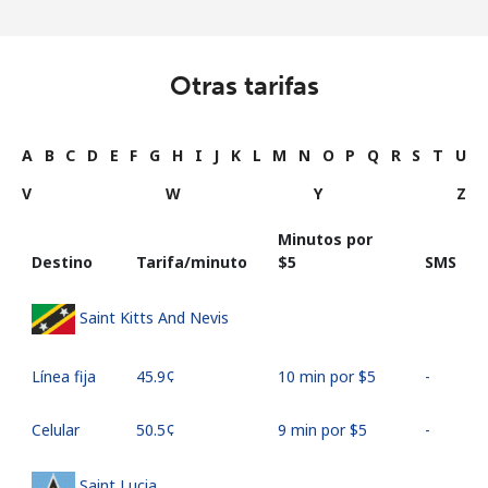
Otras tarifas
A
B
C
D
E
F
G
H
I
J
K
L
M
N
O
P
Q
R
S
T
U
V
W
Y
Z
Minutos por
Destino
Tarifa/minuto
⁦$5⁩
SMS
Saint Kitts And Nevis
Línea fija
⁦45.9¢⁩
10 min por ⁦$5⁩
-
Celular
⁦50.5¢⁩
9 min por ⁦$5⁩
-
Saint Lucia