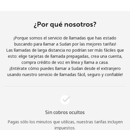
Al abrir una cuenta en este sitio web, estoy de acuerdo con
estos
Términos y condiciones.
¿Por qué nosotros?
Únete
¡Porque somos el servicio de llamadas que has estado
buscando para llamar a Sudan por las mejores tarifas!
Las llamadas de larga distancia no podrían ser más fáciles que
esto: elige tarjetas de llamada prepagadas, crea una cuenta,
¡Hola!
compra crédito de voz en línea y llama a casa.
¡Entérate cómo puedes llamar a Sudan desde el extranjero
usando nuestro servicio de llamadas fácil, seguro y confiable!
Inicia sesión o
REGÍSTRATE →
Sin cobros ocultos
¿Olvidaste tu contraseña? →
Pagas sólo los minutos que utilizas, nuestras tarifas incluyen
impuestos.