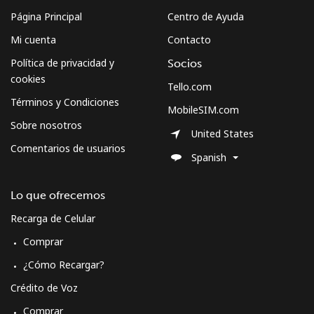
Página Principal
Centro de Ayuda
Celular
⁦62.9¢⁩
7 min por ⁦$5⁩
-
Mi cuenta
Contacto
Sweden
Política de privacidad y
Socios
cookies
Tello.com
Línea fija
⁦2.4¢⁩
208 min por ⁦$5⁩
-
Términos y Condiciones
MobileSIM.com
Sobre nosotros
Celular
⁦8.5¢⁩
58 min por ⁦$5⁩
⁦12¢⁩
United States
Comentarios de usuarios
Spanish
Switzerland
Lo que ofrecemos
Línea fija
⁦5.9¢⁩
84 min por ⁦$5⁩
-
Recarga de Celular
Celular
⁦23.5¢⁩
21 min por ⁦$5⁩
⁦15¢⁩
Comprar
¿Cómo Recargar?
Syria
Crédito de Voz
Comprar
Línea fija
⁦33.9¢⁩
14 min por ⁦$5⁩
-