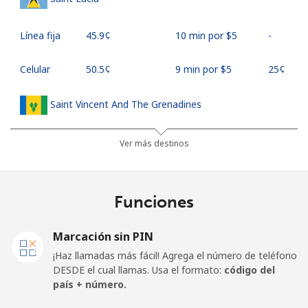
Línea fija
⁦45.9¢⁩
10 min por ⁦$5⁩
-
Celular
⁦50.5¢⁩
9 min por ⁦$5⁩
⁦25¢⁩
Saint Vincent And The Grenadines
Línea fija
⁦41.5¢⁩
12 min por ⁦$5⁩
-
Ver más destinos
Celular
⁦45.9¢⁩
10 min por ⁦$5⁩
-
Funciones
Samoa
Marcación sin PIN
Línea fija
⁦185.9¢⁩
2 min por ⁦$5⁩
-
¡Haz llamadas más fácil! Agrega el número de teléfono
DESDE el cual llamas. Usa el formato:
código del
Celular
⁦195.5¢⁩
2 min por ⁦$5⁩
⁦36¢⁩
país + número.