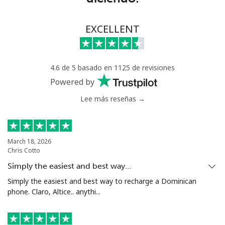
Línea fija
⁦63.9¢⁩
7 min por ⁦$5⁩
-
EXCELLENT
Celular
⁦55.5¢⁩
9 min por ⁦$5⁩
⁦39¢⁩
4.6 de 5 basado en 1125 de revisiones
Serbia
Powered by
Lee más reseñas →
Línea fija
⁦33.5¢⁩
14 min por ⁦$5⁩
-
Celular
⁦80.5¢⁩
6 min por ⁦$5⁩
-
March 18, 2026
Chris Cotto
Seychelles
Simply the easiest and best way…
Línea fija
⁦130.5¢⁩
3 min por ⁦$5⁩
-
Simply the easiest and best way to recharge a Dominican
phone. Claro, Altice.. anythi...
Celular
⁦126.9¢⁩
3 min por ⁦$5⁩
-