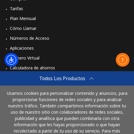
Tarifas
Celular
⁦33.9¢⁩
14 min por ⁦$5⁩
⁦50¢⁩
Plan Mensual
Cómo Llamar
Números de Acceso
Aplicaciones
Número Virtual
Calculadora de ahorros
Travel eSIM
Todos Los Productos
Comprar
Usamos cookies para personalizar contenido y anuncios, para
Cómo funciona
proporcionar funciones de redes sociales y para analizar
nuestro tráfico. También compartimos información sobre tu
uso de nuestro sitio con colaboradores de redes sociales,
publicidad y analítica que pueden combinarla con otra
Paga con
información que les hayas proporcionado o que hayan
recolectado a partir de tu uso de su servicio. Para más