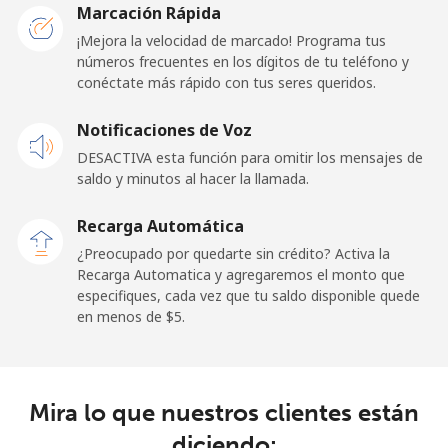
San Marino
Marcación Rápida
¡Mejora la velocidad de marcado! Programa tus
números frecuentes en los dígitos de tu teléfono y
Línea fija
⁦32.9¢⁩
15 min por ⁦$5⁩
-
conéctate más rápido con tus seres queridos.
Celular
⁦31.9¢⁩
15 min por ⁦$5⁩
-
Notificaciones de Voz
DESACTIVA esta función para omitir los mensajes de
Sao Tome And Principe
saldo y minutos al hacer la llamada.
All
⁦313.5¢⁩
1 min por ⁦$5⁩
-
Recarga Automática
country
¿Preocupado por quedarte sin crédito? Activa la
Recarga Automatica y agregaremos el monto que
Saudi Arabia
especifiques, cada vez que tu saldo disponible quede
en menos de ⁦$5⁩.
Línea fija
⁦20.5¢⁩
24 min por ⁦$5⁩
-
Celular
⁦31.5¢⁩
15 min por ⁦$5⁩
-
Mira lo que nuestros clientes están
diciendo:
Senegal