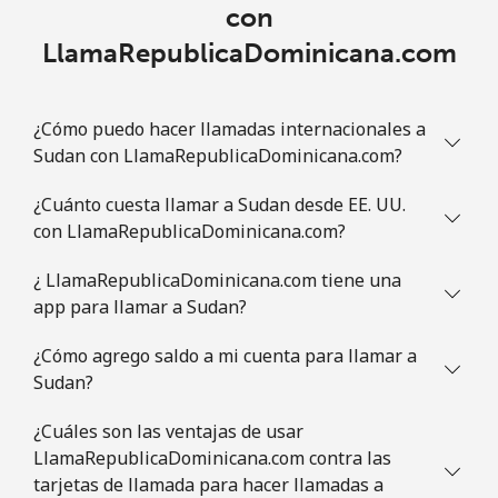
con
Línea fija
⁦1.5¢⁩
333 min por ⁦$5⁩
-
LlamaRepublicaDominicana.com
Celular
⁦4.9¢⁩
102 min por ⁦$5⁩
⁦13¢⁩
¿Cómo puedo hacer llamadas internacionales a
Slovenia
Sudan con LlamaRepublicaDominicana.com?
¿Cuánto cuesta llamar a Sudan desde EE. UU.
Línea fija
⁦49.5¢⁩
10 min por ⁦$5⁩
-
con LlamaRepublicaDominicana.com?
Celular
⁦75.9¢⁩
6 min por ⁦$5⁩
-
¿ LlamaRepublicaDominicana.com tiene una
app para llamar a Sudan?
Solomon Islands
¿Cómo agrego saldo a mi cuenta para llamar a
All
⁦238.9¢⁩
2 min por ⁦$5⁩
-
Sudan?
country
¿Cuáles son las ventajas de usar
Somalia
LlamaRepublicaDominicana.com contra las
tarjetas de llamada para hacer llamadas a