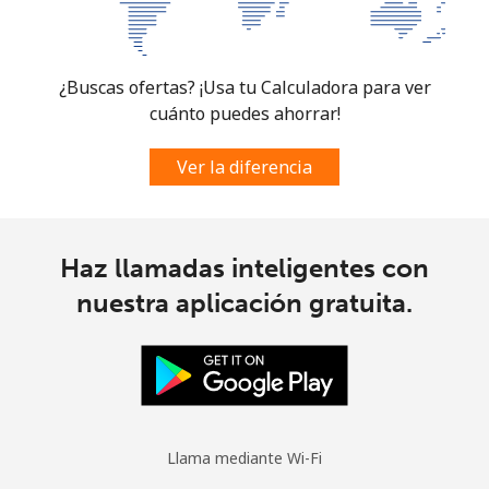
Celular
⁦102.5¢⁩
4 min por ⁦$5⁩
-
¿Buscas ofertas? ¡Usa tu Calculadora para ver
Spain
cuánto puedes ahorrar!
Línea fija
⁦1.5¢⁩
333 min por ⁦$5⁩
-
Ver la diferencia
Celular
⁦1.7¢⁩
294 min por ⁦$5⁩
⁦10¢⁩
Sri Lanka
Haz llamadas inteligentes con
nuestra aplicación gratuita.
Línea fija
⁦38.9¢⁩
12 min por ⁦$5⁩
-
Celular
⁦33.5¢⁩
14 min por ⁦$5⁩
-
St Helena
Llama mediante Wi-Fi
All
⁦412.9¢⁩
1 min por ⁦$5⁩
-