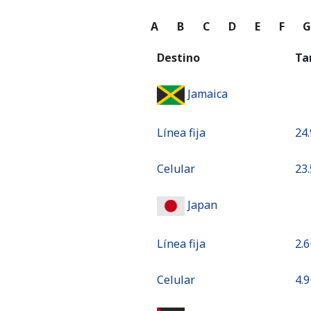
A
B
C
D
E
F
Destino
Ta
Jamaica
Línea fija
⁦24.
Celular
⁦23.
Japan
Línea fija
⁦2.6
Celular
⁦4.9