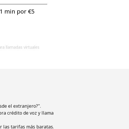
1 min por ⁦€5⁩
ara llamadas virtuales
de el extranjero?".
pra crédito de voz y llama
 las tarifas más baratas.