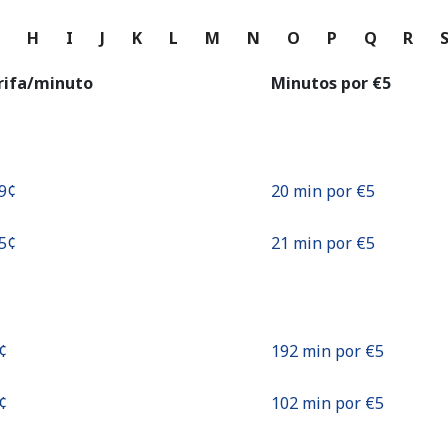
o
G
H
I
J
K
L
M
N
O
P
Q
R
Continuar con
rifa/minuto
Minutos por ⁦€5⁩
9¢⁩
20 min por ⁦€5⁩
5¢⁩
21 min por ⁦€5⁩
¢⁩
192 min por ⁦€5⁩
¢⁩
102 min por ⁦€5⁩