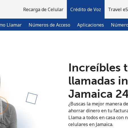
Recarga de Celular
Crédito de Voz
Travel e
mo Llamar
Números de Acceso
Aplicaciones
Número 
¡Bienvenido!
Increíbles 
¿Ya tienes una cuenta?
Inicia sesión →
llamadas i
Jamaica ⁦24
Regístrate con
¿Buscas la mejor manera de
ahorrar dinero en tu factura
Llama a todos en casa con nu
celulares en Jamaica.