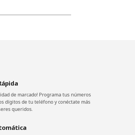
-
⁦14¢⁩
Rápida
ocidad de marcado! Programa tus números
os dígitos de tu teléfono y conéctate más
seres queridos.
tomática