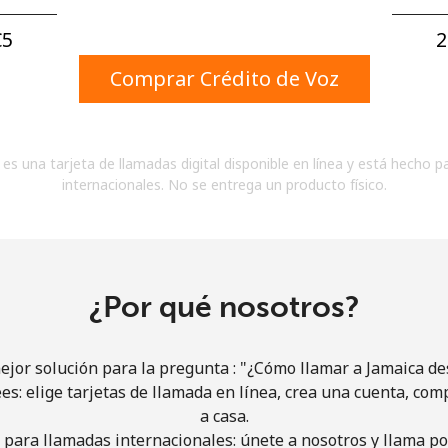
Un número
Un caracter especial
5⁩
2
Comprar Crédito de Voz
es una tarjeta de llamadas digital disponible en línea y está hecho p
internacionales. No se entrega un producto físico.
Mantente en contacto para recibir nuestras mejores
ofertas.
Al abrir una cuenta en este sitio web, estoy de
acuerdo con estos
Términos y condiciones.
¿Por qué nosotros?
Únete
jor solución para la pregunta : "¿Cómo llamar a Jamaica des
ees: elige tarjetas de llamada en línea, crea una cuenta, com
a casa.
 para llamadas internacionales: únete a nosotros y llama por