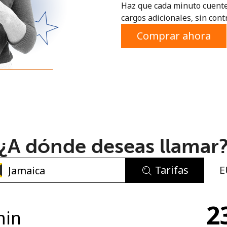
Haz que cada minuto cuente
o
cargos adicionales, sin contr
Comprar ahora
¿A dónde deseas llamar
Tarifas
E
No se ha creado una contraseña
2
Mínimo 8 caracteres
min
Una letra mayúscula y una minúscula