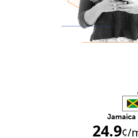
Jamaica
24.9
¢
/