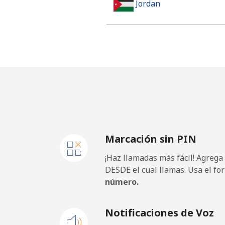
Jordan
Línea fija
⁦21.
Celular
⁦22.
Marcación sin PIN
¡Haz llamadas más fácil! Agrega
DESDE el cual llamas. Usa el fo
número.
Notificaciones de Voz