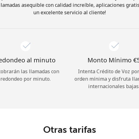
 llamadas asequible con calidad increíble, aplicaciones grati
un excelente servicio al cliente!
¡Hola!
Inicia sesión o
REGÍSTRATE →
edondeo al minuto
Monto Mínimo ⁦€5
cobrarán las llamadas con
Intenta Crédito de Voz po
redondeo por minuto.
orden mínima y disfruta ll
internacionales bajas
¿Olvidaste tu contraseña? →
Iniciar Sesión
Otras tarifas