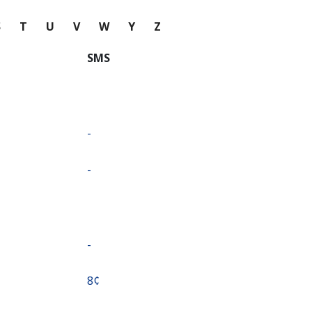
S
T
U
V
W
Y
Z
SMS
-
-
-
⁦8¢⁩