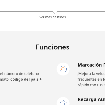
5¢⁩
23 min por ⁦€5⁩
Ver más destinos
9¢⁩
21 min por ⁦€5⁩
Funciones
Marcación 
 el número de teléfono
¡Mejora la vel
rmato:
código del país +
frecuentes en l
rápido con tus 
Recarga Au