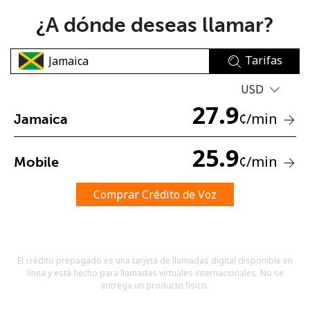
¿A dónde deseas llamar?
Tarifas
USD
27.9
No se ha creado una contraseña
¢
/min
Jamaica
Mínimo 8 caracteres
Una letra mayúscula y una minúscula
25.9
¢
/min
Mobile
Un número
Un caracter especial
Comprar Crédito de Voz
El crédito prepagado es una tarjeta de llamadas digital disponible en
línea y está hecho para llamadas virtuales internacionales. No se
Mantente en contacto para recibir nuestras mejores
entrega un producto físico.
ofertas.