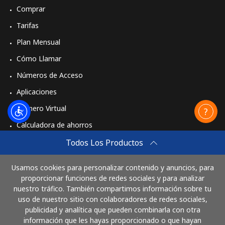
Comprar
Tarifas
Plan Mensual
Cómo Llamar
Números de Acceso
Aplicaciones
Número Virtual
Calculadora de ahorros
Travel eSIM
Todos Los Productos
Comprar
Usamos cookies para personalizar contenido y anuncios, para
Cómo funciona
proporcionar funciones de redes sociales y para analizar
nuestro tráfico. También compartimos información sobre tu
uso de nuestro sitio con colaboradores de redes sociales,
publicidad y analítica que pueden combinarla con otra
Paga con
información que les hayas proporcionado o que hayan