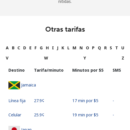
nítidas.
Otras tarifas
A
B
C
D
E
F
G
H
I
J
K
L
M
N
O
P
Q
R
S
T
U
V
W
Y
Z
Destino
Tarifa/minuto
Minutos por ⁦$5⁩
SMS
Jamaica
Línea fija
⁦27.9¢⁩
17 min por ⁦$5⁩
-
Celular
⁦25.9¢⁩
19 min por ⁦$5⁩
-
Japan