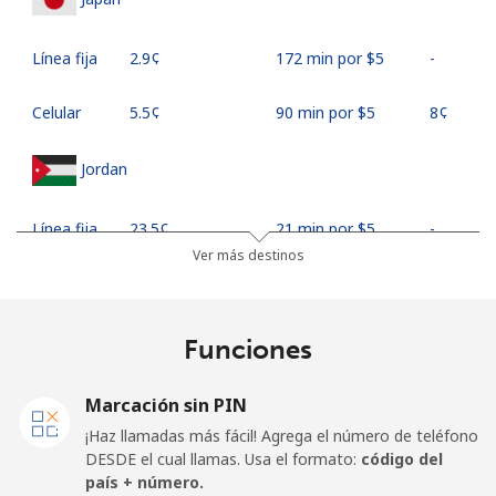
Línea fija
⁦2.9¢⁩
172 min por ⁦$5⁩
-
Celular
⁦5.5¢⁩
90 min por ⁦$5⁩
⁦8¢⁩
Jordan
Línea fija
⁦23.5¢⁩
21 min por ⁦$5⁩
-
Ver más destinos
Celular
⁦24.9¢⁩
20 min por ⁦$5⁩
⁦16¢⁩
Funciones
Marcación sin PIN
¡Haz llamadas más fácil! Agrega el número de teléfono
DESDE el cual llamas. Usa el formato:
código del
país + número.