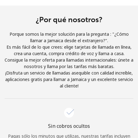
Al abrir una cuenta en este sitio web, estoy de acuerdo con
estos
Términos y condiciones.
¿Por qué nosotros?
Únete
Porque somos la mejor solución para la pregunta : "¿Cómo
llamar a Jamaica desde el extranjero?".
Es más fácil de lo que crees: elige tarjetas de llamada en línea,
crea una cuenta, compra crédito de voz y llama a casa.
Consigue la mejor oferta para llamadas internacionales: únete a
¡Hola!
nosotros y llama por las tarifas más baratas.
¡Disfruta un servicio de llamadas asequible con calidad increíble,
aplicaciones gratis para llamar a Jamaica y un excelente servicio
Inicia sesión o
REGÍSTRATE →
al cliente!
Sin cobros ocultos
¿Olvidaste tu contraseña? →
Pagas sólo los minutos que utilizas, nuestras tarifas incluyen