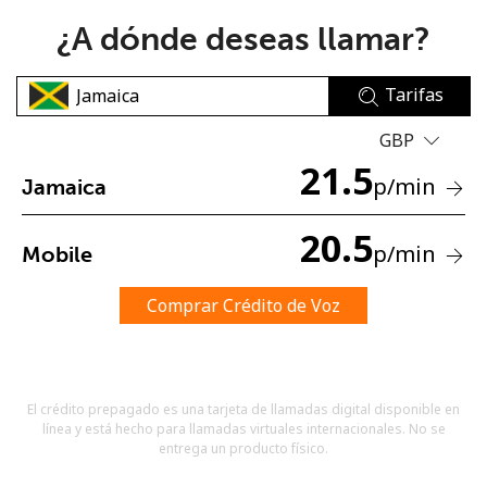
¿A dónde deseas llamar?
Tarifas
GBP
21.5
No se ha creado una contraseña
p
/min
Jamaica
Mínimo 8 caracteres
Una letra mayúscula y una minúscula
20.5
p
/min
Mobile
Un número
Un caracter especial
Comprar Crédito de Voz
El crédito prepagado es una tarjeta de llamadas digital disponible en
línea y está hecho para llamadas virtuales internacionales. No se
Mantente en contacto para recibir nuestras mejores
entrega un producto físico.
ofertas.