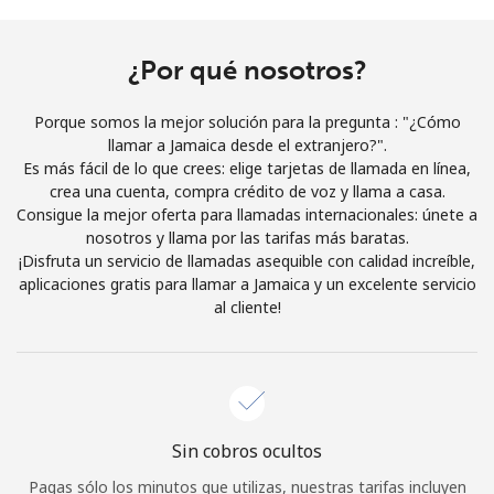
Al abrir una cuenta en este sitio web, estoy de acuerdo con
estos
Términos y condiciones.
¿Por qué nosotros?
Únete
Porque somos la mejor solución para la pregunta : "¿Cómo
llamar a Jamaica desde el extranjero?".
Es más fácil de lo que crees: elige tarjetas de llamada en línea,
crea una cuenta, compra crédito de voz y llama a casa.
Consigue la mejor oferta para llamadas internacionales: únete a
¡Hola!
nosotros y llama por las tarifas más baratas.
¡Disfruta un servicio de llamadas asequible con calidad increíble,
aplicaciones gratis para llamar a Jamaica y un excelente servicio
Inicia sesión o
REGÍSTRATE →
al cliente!
Sin cobros ocultos
¿Olvidaste tu contraseña? →
Pagas sólo los minutos que utilizas, nuestras tarifas incluyen