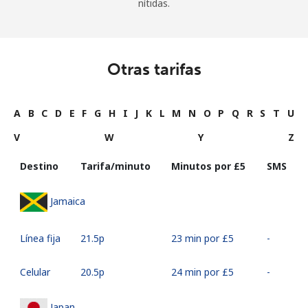
nítidas.
Otras tarifas
A
B
C
D
E
F
G
H
I
J
K
L
M
N
O
P
Q
R
S
T
U
V
W
Y
Z
Destino
Tarifa/minuto
Minutos por ⁦£5⁩
SMS
Jamaica
Línea fija
⁦21.5p⁩
23 min por ⁦£5⁩
-
Celular
⁦20.5p⁩
24 min por ⁦£5⁩
-
Japan