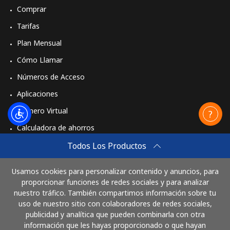
Comprar
Tarifas
Plan Mensual
Cómo Llamar
Números de Acceso
Aplicaciones
Número Virtual
Calculadora de ahorros
Travel eSIM
Todos Los Productos
Comprar
Usamos cookies para personalizar contenido y anuncios, para
Cómo funciona
proporcionar funciones de redes sociales y para analizar
nuestro tráfico. También compartimos información sobre tu
uso de nuestro sitio con colaboradores de redes sociales,
publicidad y analítica que pueden combinarla con otra
Paga con
información que les hayas proporcionado o que hayan