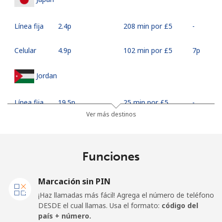
Línea fija
⁦2.4p⁩
208 min por ⁦£5⁩
-
Celular
⁦4.9p⁩
102 min por ⁦£5⁩
⁦7p⁩
Jordan
Línea fija
⁦19.5p⁩
25 min por ⁦£5⁩
-
Ver más destinos
Celular
⁦19.5p⁩
25 min por ⁦£5⁩
⁦13p⁩
Funciones
Marcación sin PIN
¡Haz llamadas más fácil! Agrega el número de teléfono
DESDE el cual llamas. Usa el formato:
código del
país + número.