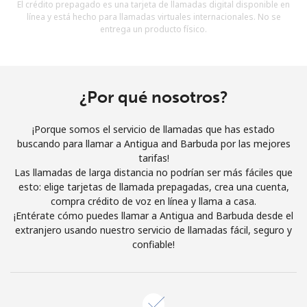
El crédito prepagado es una tarjeta de llamadas digital disponible en
Al abrir una cuenta en este sitio web, estoy de acuerdo con
línea y está hecho para llamadas virtuales internacionales. No se
estos
Términos y condiciones.
entrega un producto físico.
Únete
¿Por qué nosotros?
¡Porque somos el servicio de llamadas que has estado
¡Hola!
buscando para llamar a Antigua and Barbuda por las mejores
tarifas!
Las llamadas de larga distancia no podrían ser más fáciles que
Inicia sesión o
REGÍSTRATE →
esto: elige tarjetas de llamada prepagadas, crea una cuenta,
compra crédito de voz en línea y llama a casa.
¡Entérate cómo puedes llamar a Antigua and Barbuda desde el
extranjero usando nuestro servicio de llamadas fácil, seguro y
confiable!
¿Olvidaste tu contraseña? →