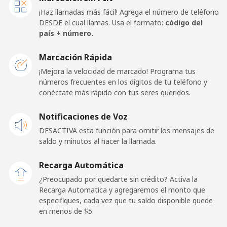
Celular
⁦144.5¢⁩
3 min por ⁦$5⁩
-
¡Haz llamadas más fácil! Agrega el número de teléfono
DESDE el cual llamas. Usa el formato:
código del
American Samoa
país + número.
Marcación Rápida
Línea fija
⁦26.5¢⁩
18 min por ⁦$5⁩
-
¡Mejora la velocidad de marcado! Programa tus
números frecuentes en los dígitos de tu teléfono y
Celular
⁦29.5¢⁩
16 min por ⁦$5⁩
-
conéctate más rápido con tus seres queridos.
Andorra
Notificaciones de Voz
DESACTIVA esta función para omitir los mensajes de
Línea fija
⁦13.9¢⁩
35 min por ⁦$5⁩
-
saldo y minutos al hacer la llamada.
Celular
⁦40.5¢⁩
12 min por ⁦$5⁩
⁦15¢⁩
Recarga Automática
¿Preocupado por quedarte sin crédito? Activa la
Angola
Recarga Automatica y agregaremos el monto que
especifiques, cada vez que tu saldo disponible quede
en menos de ⁦$5⁩.
Línea fija
⁦53.9¢⁩
9 min por ⁦$5⁩
-