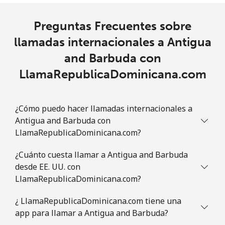
All
⁦319.5¢⁩
1 min por ⁦$5⁩
-
country
Preguntas Frecuentes sobre
Australia
llamadas internacionales a Antigua
and Barbuda con
Línea fija
⁦2.8¢⁩
178 min por ⁦$5⁩
-
LlamaRepublicaDominicana.com
Celular
⁦3.9¢⁩
128 min por ⁦$5⁩
-
¿Cómo puedo hacer llamadas internacionales a
Austria
Antigua and Barbuda con
LlamaRepublicaDominicana.com?
Línea fija
⁦2.8¢⁩
178 min por ⁦$5⁩
-
¿Cuánto cuesta llamar a Antigua and Barbuda
desde EE. UU. con
Celular
⁦4.5¢⁩
111 min por ⁦$5⁩
⁦10¢⁩
LlamaRepublicaDominicana.com?
Azerbaijan
¿ LlamaRepublicaDominicana.com tiene una
app para llamar a Antigua and Barbuda?
Línea fija
⁦45.9¢⁩
10 min por ⁦$5⁩
-