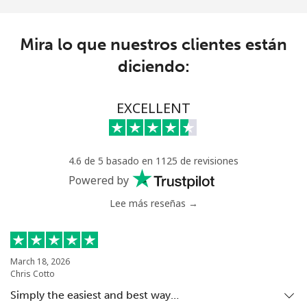
Celular
⁦76.9¢⁩
6 min por ⁦$5⁩
⁦45¢⁩
Mira lo que nuestros clientes están
Anguilla
diciendo:
Línea fija
⁦45.5¢⁩
10 min por ⁦$5⁩
-
EXCELLENT
Celular
⁦50.5¢⁩
9 min por ⁦$5⁩
⁦8¢⁩
Antigua And Barbuda
4.6 de 5 basado en 1125 de revisiones
Powered by
Línea fija
⁦48.9¢⁩
10 min por ⁦$5⁩
-
Lee más reseñas →
Celular
⁦49.5¢⁩
10 min por ⁦$5⁩
⁦15¢⁩
March 18, 2026
Argentina
Chris Cotto
Simply the easiest and best way…
Línea fija
⁦2.1¢⁩
238 min por ⁦$5⁩
-