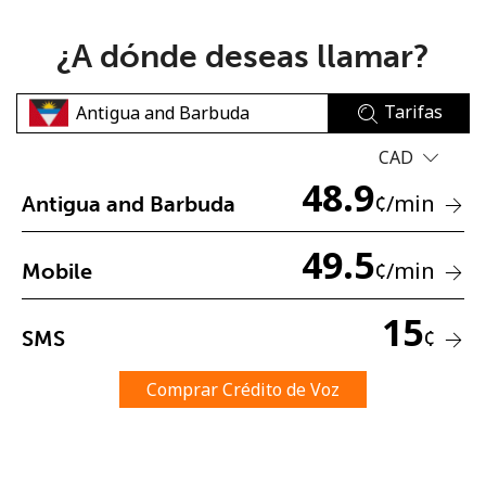
¿A dónde deseas llamar?
Tarifas
CAD
No se ha creado una contraseña
48.9
¢
/min
Antigua and Barbuda
Mínimo 8 caracteres
Una letra mayúscula y una minúscula
49.5
Un número
¢
/min
Mobile
Un caracter especial
15
¢
SMS
Comprar Crédito de Voz
Mantente en contacto para recibir nuestras mejores
ofertas.