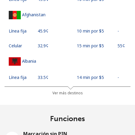
Afghanistan
Línea fija
⁦45.9¢⁩
10 min por ⁦$5⁩
-
Celular
⁦32.9¢⁩
15 min por ⁦$5⁩
⁦55¢⁩
Albania
Línea fija
⁦33.5¢⁩
14 min por ⁦$5⁩
-
Celular
⁦65.5¢⁩
7 min por ⁦$5⁩
⁦16¢⁩
Ver más destinos
Algeria
Funciones
Línea fija
⁦13.9¢⁩
35 min por ⁦$5⁩
-
Marcación sin PIN