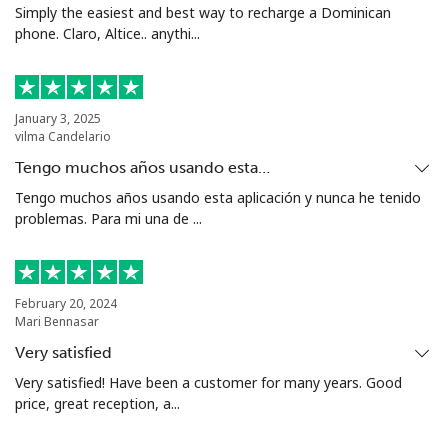
Simply the easiest and best way to recharge a Dominican
phone. Claro, Altice.. anythi...
Celular
⁦27.5¢⁩
18 min por ⁦$5⁩
⁦20¢⁩
Armenia
January 3, 2025
vilma Candelario
Línea fija
⁦36.5¢⁩
13 min por ⁦$5⁩
-
Tengo muchos años usando esta…
Celular
⁦44.5¢⁩
11 min por ⁦$5⁩
-
Tengo muchos años usando esta aplicación y nunca he tenido
problemas. Para mi una de ...
Aruba
Línea fija
⁦19.5¢⁩
25 min por ⁦$5⁩
-
February 20, 2024
Mari Bennasar
Celular
⁦42.5¢⁩
11 min por ⁦$5⁩
-
Very satisfied
Very satisfied! Have been a customer for many years. Good
Ascension Island
price, great reception, a...