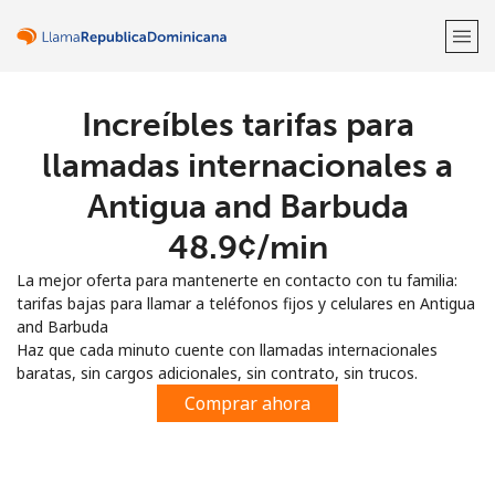
Increíbles tarifas para
¡Bienvenido!
llamadas internacionales a
¿Ya tienes una cuenta?
Inicia sesión →
Antigua and Barbuda
⁦48.9¢⁩/min
Regístrate con
La mejor oferta para mantenerte en contacto con tu familia:
tarifas bajas para llamar a teléfonos fijos y celulares en Antigua
and Barbuda
Haz que cada minuto cuente con llamadas internacionales
baratas, sin cargos adicionales, sin contrato, sin trucos.
o
Comprar ahora