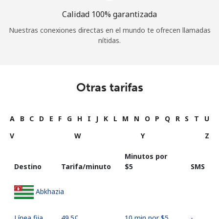
Calidad 100% garantizada
Nuestras conexiones directas en el mundo te ofrecen llamadas
nítidas.
Otras tarifas
A
B
C
D
E
F
G
H
I
J
K
L
M
N
O
P
Q
R
S
T
U
V
W
Y
Z
Minutos por
Destino
Tarifa/minuto
⁦$5⁩
SMS
Abkhazia
Línea fija
⁦49.5¢⁩
10 min por ⁦$5⁩
-