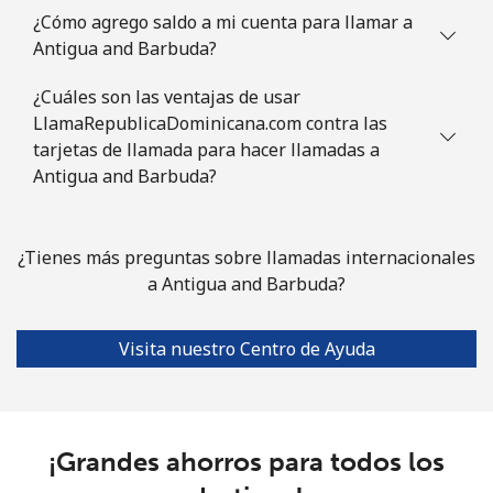
¿Cómo agrego saldo a mi cuenta para llamar a
Celular
⁦55.5¢⁩
9 min por ⁦$5⁩
⁦50¢⁩
Antigua and Barbuda?
¿Cuáles son las ventajas de usar
LlamaRepublicaDominicana.com contra las
tarjetas de llamada para hacer llamadas a
Antigua and Barbuda?
¿Tienes más preguntas sobre llamadas internacionales
a Antigua and Barbuda?
Visita nuestro Centro de Ayuda
¡Grandes ahorros para todos los