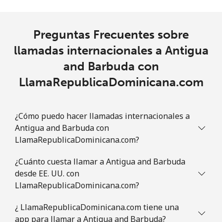
All
⁦218.9¢⁩
2 min por ⁦$5⁩
-
country
Preguntas Frecuentes sobre
Australia
llamadas internacionales a Antigua
and Barbuda con
Línea fija
⁦2.2¢⁩
227 min por ⁦$5⁩
-
LlamaRepublicaDominicana.com
Celular
⁦2.8¢⁩
178 min por ⁦$5⁩
-
Austria
¿Cómo puedo hacer llamadas internacionales a
Antigua and Barbuda con
LlamaRepublicaDominicana.com?
Línea fija
⁦2.2¢⁩
227 min por ⁦$5⁩
-
¿Cuánto cuesta llamar a Antigua and Barbuda
Celular
⁦3.5¢⁩
142 min por ⁦$5⁩
⁦7¢⁩
desde EE. UU. con
LlamaRepublicaDominicana.com?
Azerbaijan
¿ LlamaRepublicaDominicana.com tiene una
Línea fija
⁦33.5¢⁩
14 min por ⁦$5⁩
-
app para llamar a Antigua and Barbuda?