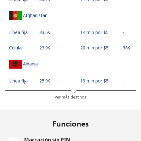
Afghanistan
Línea fija
⁦33.5¢⁩
14 min por ⁦$5⁩
-
Celular
⁦23.9¢⁩
20 min por ⁦$5⁩
⁦38¢⁩
Albania
Línea fija
⁦25.9¢⁩
19 min por ⁦$5⁩
-
Celular
⁦48.5¢⁩
10 min por ⁦$5⁩
⁦11¢⁩
Ver más destinos
Algeria
Funciones
Línea fija
⁦10.5¢⁩
47 min por ⁦$5⁩
-
Marcación sin PIN