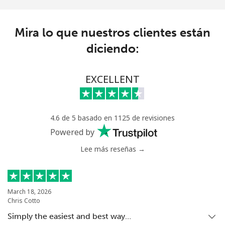
Celular
⁦56.5¢⁩
8 min por ⁦$5⁩
⁦32¢⁩
Mira lo que nuestros clientes están
Anguilla
diciendo:
Línea fija
⁦33.5¢⁩
14 min por ⁦$5⁩
-
EXCELLENT
Celular
⁦34.9¢⁩
14 min por ⁦$5⁩
⁦5¢⁩
Antigua And Barbuda
4.6 de 5 basado en 1125 de revisiones
Powered by
Línea fija
⁦33.9¢⁩
14 min por ⁦$5⁩
-
Lee más reseñas →
Celular
⁦33.9¢⁩
14 min por ⁦$5⁩
⁦11¢⁩
March 18, 2026
Argentina
Chris Cotto
Simply the easiest and best way…
Línea fija
⁦1.7¢⁩
294 min por ⁦$5⁩
-