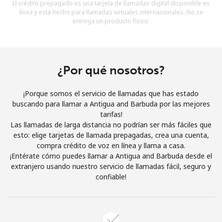
El crédito prepagado es una tarjeta de llamadas digital disponible en
Al abrir una cuenta en este sitio web, estoy de acuerdo con
línea y está hecho para llamadas virtuales internacionales. No se
estos
Términos y condiciones.
entrega un producto físico.
Únete
¿Por qué nosotros?
¡Porque somos el servicio de llamadas que has estado
¡Hola!
buscando para llamar a Antigua and Barbuda por las mejores
tarifas!
Las llamadas de larga distancia no podrían ser más fáciles que
Inicia sesión o
REGÍSTRATE →
esto: elige tarjetas de llamada prepagadas, crea una cuenta,
compra crédito de voz en línea y llama a casa.
¡Entérate cómo puedes llamar a Antigua and Barbuda desde el
extranjero usando nuestro servicio de llamadas fácil, seguro y
confiable!
¿Olvidaste tu contraseña? →