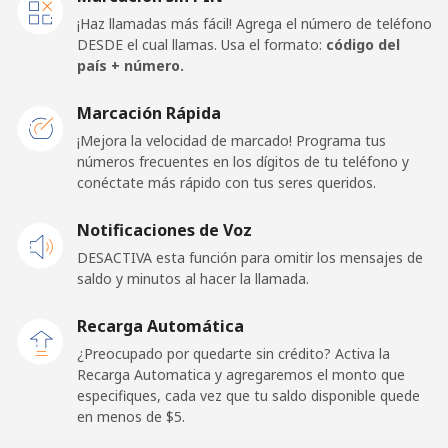
Celular
⁦98.9¢⁩
5 min por ⁦$5⁩
-
¡Haz llamadas más fácil! Agrega el número de teléfono
DESDE el cual llamas. Usa el formato:
código del
American Samoa
país + número.
Marcación Rápida
Línea fija
⁦19.5¢⁩
25 min por ⁦$5⁩
-
¡Mejora la velocidad de marcado! Programa tus
números frecuentes en los dígitos de tu teléfono y
Celular
⁦21.5¢⁩
23 min por ⁦$5⁩
-
conéctate más rápido con tus seres queridos.
Andorra
Notificaciones de Voz
DESACTIVA esta función para omitir los mensajes de
Línea fija
⁦9.9¢⁩
50 min por ⁦$5⁩
-
saldo y minutos al hacer la llamada.
Celular
⁦29.9¢⁩
16 min por ⁦$5⁩
⁦11¢⁩
Recarga Automática
¿Preocupado por quedarte sin crédito? Activa la
Angola
Recarga Automatica y agregaremos el monto que
especifiques, cada vez que tu saldo disponible quede
en menos de ⁦$5⁩.
Línea fija
⁦39.9¢⁩
12 min por ⁦$5⁩
-