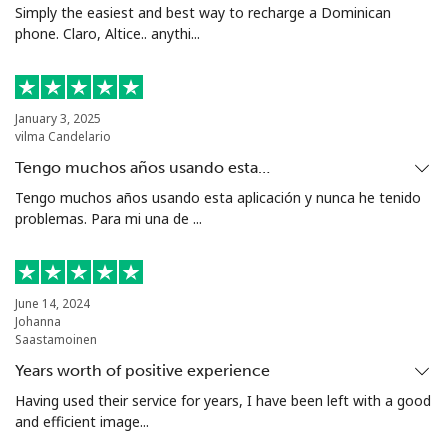
Simply the easiest and best way to recharge a Dominican
phone. Claro, Altice.. anythi...
Celular
⁦20.5¢⁩
24 min por ⁦$5⁩
⁦14¢⁩
Armenia
January 3, 2025
vilma Candelario
Línea fija
⁦26.5¢⁩
18 min por ⁦$5⁩
-
Tengo muchos años usando esta…
Celular
⁦32.5¢⁩
15 min por ⁦$5⁩
-
Tengo muchos años usando esta aplicación y nunca he tenido
problemas. Para mi una de ...
Aruba
Línea fija
⁦13.9¢⁩
35 min por ⁦$5⁩
-
June 14, 2024
Johanna
Saastamoinen
Celular
⁦31.5¢⁩
15 min por ⁦$5⁩
-
Years worth of positive experience
Ascension Island
Having used their service for years, I have been left with a good
and efficient image...