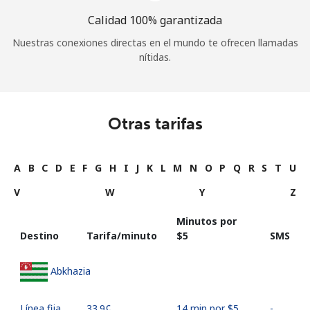
Calidad 100% garantizada
Nuestras conexiones directas en el mundo te ofrecen llamadas
nítidas.
Otras tarifas
A
B
C
D
E
F
G
H
I
J
K
L
M
N
O
P
Q
R
S
T
U
V
W
Y
Z
Minutos por
Destino
Tarifa/minuto
⁦$5⁩
SMS
Abkhazia
Línea fija
⁦33.9¢⁩
14 min por ⁦$5⁩
-