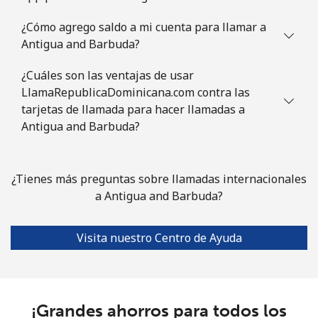
¿Cómo agrego saldo a mi cuenta para llamar a
Celular
⁦40.9¢⁩
12 min por ⁦$5⁩
⁦35¢⁩
Antigua and Barbuda?
¿Cuáles son las ventajas de usar
LlamaRepublicaDominicana.com contra las
tarjetas de llamada para hacer llamadas a
Antigua and Barbuda?
¿Tienes más preguntas sobre llamadas internacionales
a Antigua and Barbuda?
Visita nuestro Centro de Ayuda
¡Grandes ahorros para todos los