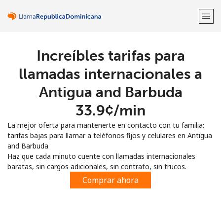
Increíbles tarifas para
¡Bienvenido!
llamadas internacionales a
¿Ya tienes una cuenta?
Inicia sesión →
Antigua and Barbuda
⁦33.9¢⁩/min
Regístrate con
La mejor oferta para mantenerte en contacto con tu familia:
tarifas bajas para llamar a teléfonos fijos y celulares en Antigua
and Barbuda
Haz que cada minuto cuente con llamadas internacionales
baratas, sin cargos adicionales, sin contrato, sin trucos.
o
Comprar ahora