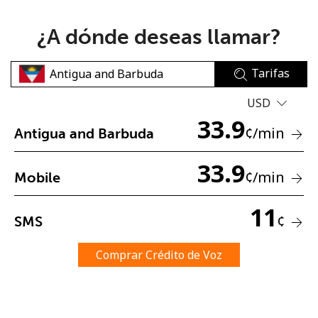
¿A dónde deseas llamar?
Tarifas
USD
No se ha creado una contraseña
33.9
¢
/min
Antigua and Barbuda
Mínimo 8 caracteres
Una letra mayúscula y una minúscula
33.9
Un número
¢
/min
Mobile
Un caracter especial
11
¢
SMS
Comprar Crédito de Voz
Mantente en contacto para recibir nuestras mejores
ofertas.