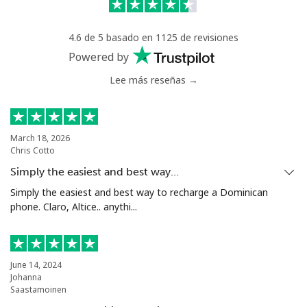
Celular
⁦18.9c⁩
26 min por ⁦$5⁩
-
4.6 de 5 basado en 1125 de revisiones
Powered by
Poland
Lee más reseñas →
Línea fija
⁦1.5c⁩
333 min por ⁦$5⁩
-
March 18, 2026
Celular
⁦2.5c⁩
200 min por ⁦$5⁩
⁦11c⁩
Chris Cotto
Simply the easiest and best way…
Portugal
Simply the easiest and best way to recharge a Dominican
phone. Claro, Altice.. anythi...
Línea fija
⁦1.6c⁩
312 min por ⁦$5⁩
-
Celular
⁦4.9c⁩
102 min por ⁦$5⁩
⁦11c⁩
June 14, 2024
Johanna
Puerto Rico
Saastamoinen