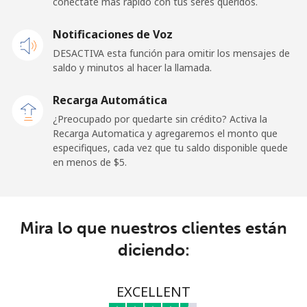
conéctate más rápido con tus seres queridos.
Celular
⁦197.9c⁩
2 min por ⁦$5⁩
⁦39c⁩
Notificaciones de Voz
DESACTIVA esta función para omitir los mensajes de
Paraguay
saldo y minutos al hacer la llamada.
Línea fija
⁦5.5c⁩
90 min por ⁦$5⁩
-
Recarga Automática
¿Preocupado por quedarte sin crédito? Activa la
Celular
⁦9.9c⁩
50 min por ⁦$5⁩
⁦11c⁩
Recarga Automatica y agregaremos el monto que
especifiques, cada vez que tu saldo disponible quede
en menos de ⁦$5⁩.
Peru
Línea fija
⁦1.5c⁩
333 min por ⁦$5⁩
-
Mira lo que nuestros clientes están
Celular
⁦1.5c⁩
333 min por ⁦$5⁩
-
diciendo:
Philippines
EXCELLENT
Línea fija
⁦29.9c⁩
16 min por ⁦$5⁩
-