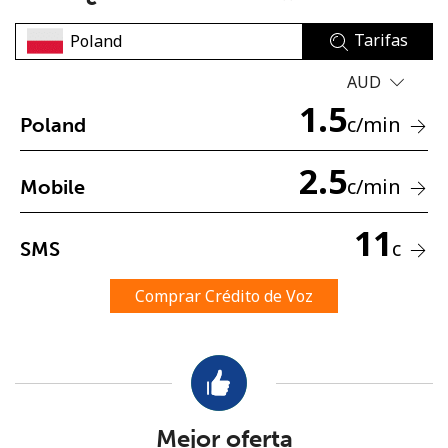
Tarifas
AUD
1.5
c
/min
Poland
No se ha creado una contraseña
2.5
c
/min
Mobile
Mínimo 8 caracteres
Una letra mayúscula y una minúscula
11
Un número
c
SMS
Un caracter especial
Comprar Crédito de Voz
Mantente en contacto para recibir nuestras mejores
ofertas.
Mejor oferta