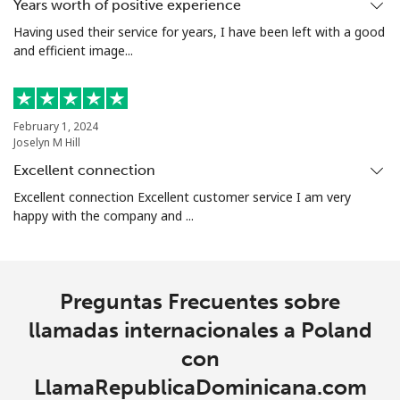
Years worth of positive experience
All
⁦1.5c⁩
333 min por ⁦$5⁩
⁦7c⁩
country
Having used their service for years, I have been left with a good
and efficient image...
February 1, 2024
Joselyn M Hill
Excellent connection
Excellent connection Excellent customer service I am very
happy with the company and ...
Preguntas Frecuentes sobre
llamadas internacionales a Poland
con
LlamaRepublicaDominicana.com