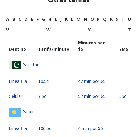
A
B
C
D
E
F
G
H
I
J
K
L
M
N
O
P
Q
R
S
T
U
V
W
Y
Z
Minutos por
Destino
Tarifa/minuto
⁦$5⁩
SMS
Pakistan
Línea fija
⁦10.5c⁩
47 min por ⁦$5⁩
-
Celular
⁦9.5c⁩
52 min por ⁦$5⁩
⁦55c⁩
Palau
Línea fija
⁦106.5c⁩
4 min por ⁦$5⁩
-