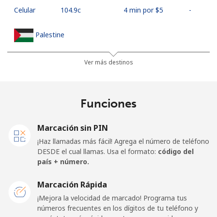
Celular
⁦104.9c⁩
4 min por ⁦$5⁩
-
Palestine
Línea fija
⁦38.9c⁩
12 min por ⁦$5⁩
-
Ver más destinos
Celular
⁦46.5c⁩
10 min por ⁦$5⁩
-
Funciones
Panama
Marcación sin PIN
Línea fija
⁦7.9c⁩
63 min por ⁦$5⁩
-
¡Haz llamadas más fácil! Agrega el número de teléfono
DESDE el cual llamas. Usa el formato:
código del
Celular
⁦27.5c⁩
18 min por ⁦$5⁩
⁦22c⁩
país + número.
Papua New Guinea
Marcación Rápida
¡Mejora la velocidad de marcado! Programa tus
números frecuentes en los dígitos de tu teléfono y
Línea fija
⁦197.5c⁩
2 min por ⁦$5⁩
-