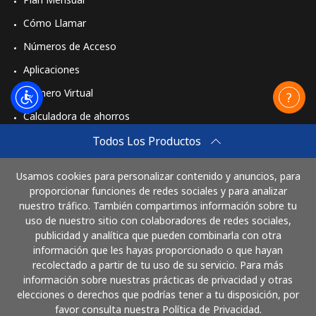
Cómo Llamar
Números de Acceso
Aplicaciones
Número Virtual
Calculadora de ahorros
Travel eSIM
Todos Los Productos
Comprar
Usamos cookies para personalizar contenido y anuncios, para
Cómo funciona
proporcionar funciones de redes sociales y para analizar
nuestro tráfico. También compartimos información sobre tu
uso de nuestro sitio con colaboradores de redes sociales,
publicidad y analítica que pueden combinarla con otra
Paga con
información que les hayas proporcionado o que hayan
recolectado a partir de tu uso de su servicio. Para más
información sobre nuestras prácticas de privacidad y otras
elecciones o derechos que podrías tener a tu disposición, por
favor consulta nuestra Política de Privacidad.