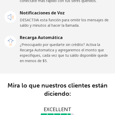
conéctate más rápido con tus seres queridos.
Celular
⁦132.9¢⁩
3 min por ⁦$5⁩
⁦25¢⁩
Notificaciones de Voz
DESACTIVA esta función para omitir los mensajes de
Paraguay
saldo y minutos al hacer la llamada.
Línea fija
⁦3.9¢⁩
128 min por ⁦$5⁩
-
Recarga Automática
¿Preocupado por quedarte sin crédito? Activa la
Celular
⁦6.9¢⁩
72 min por ⁦$5⁩
⁦7¢⁩
Recarga Automatica y agregaremos el monto que
especifiques, cada vez que tu saldo disponible quede
en menos de ⁦$5⁩.
Peru
Línea fija
⁦1.5¢⁩
333 min por ⁦$5⁩
-
Mira lo que nuestros clientes están
Celular
⁦1.5¢⁩
333 min por ⁦$5⁩
-
diciendo:
Philippines
EXCELLENT
Línea fija
⁦21.5¢⁩
23 min por ⁦$5⁩
-