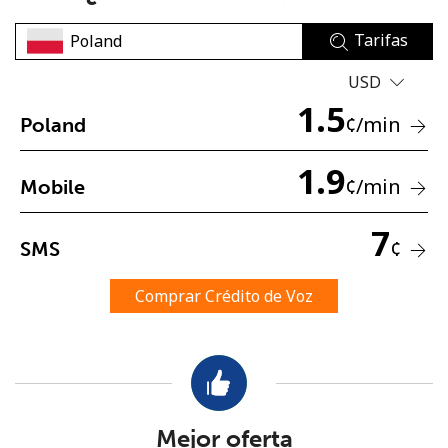
Tarifas
USD
1.5
¢
/min
Poland
No se ha creado una contraseña
1.9
¢
/min
Mobile
Mínimo 8 caracteres
Una letra mayúscula y una minúscula
7
Un número
¢
SMS
Un caracter especial
Comprar Crédito de Voz
Mantente en contacto para recibir nuestras mejores
ofertas.
Mejor oferta