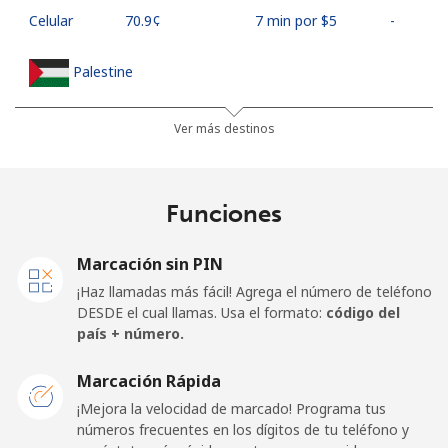
Celular
⁦70.9¢⁩
7 min por ⁦$5⁩
-
Palestine
Línea fija
⁦27.9¢⁩
17 min por ⁦$5⁩
-
Ver más destinos
Celular
⁦33.5¢⁩
14 min por ⁦$5⁩
-
Funciones
Panama
Marcación sin PIN
Línea fija
⁦5.9¢⁩
84 min por ⁦$5⁩
-
¡Haz llamadas más fácil! Agrega el número de teléfono
DESDE el cual llamas. Usa el formato:
código del
Celular
⁦19.9¢⁩
25 min por ⁦$5⁩
⁦14¢⁩
país + número.
Papua New Guinea
Marcación Rápida
¡Mejora la velocidad de marcado! Programa tus
números frecuentes en los dígitos de tu teléfono y
Línea fija
⁦132.9¢⁩
3 min por ⁦$5⁩
-