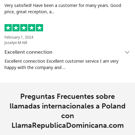
All
⁦1.5¢⁩
333 min por ⁦$5⁩
⁦4¢⁩
Very satisfied! Have been a customer for many years. Good
country
price, great reception, a...
February 1, 2024
Joselyn M Hill
Excellent connection
Excellent connection Excellent customer service I am very
happy with the company and ...
Preguntas Frecuentes sobre
llamadas internacionales a Poland
con
LlamaRepublicaDominicana.com