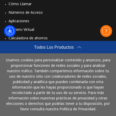
Cómo Llamar
Números de Acceso
Aplicaciones
Número Virtual
Calculadora de ahorros
Travel eSIM
Todos Los Productos
Comprar
Usamos cookies para personalizar contenido y anuncios, para
Cómo funciona
proporcionar funciones de redes sociales y para analizar
nuestro tráfico. También compartimos información sobre tu
uso de nuestro sitio con colaboradores de redes sociales,
publicidad y analítica que pueden combinarla con otra
Paga con
información que les hayas proporcionado o que hayan
recolectado a partir de tu uso de su servicio. Para más
información sobre nuestras prácticas de privacidad y otras
elecciones o derechos que podrías tener a tu disposición, por
favor consulta nuestra Política de Privacidad.