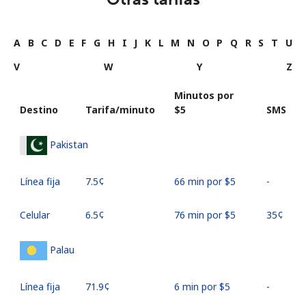
A
B
C
D
E
F
G
H
I
J
K
L
M
N
O
P
Q
R
S
T
U
V
W
Y
Z
Minutos por
Destino
Tarifa/minuto
⁦$5⁩
SMS
Pakistan
Línea fija
⁦7.5¢⁩
66 min por ⁦$5⁩
-
Celular
⁦6.5¢⁩
76 min por ⁦$5⁩
⁦35¢⁩
Palau
Línea fija
⁦71.9¢⁩
6 min por ⁦$5⁩
-