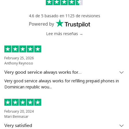
Celular
⁦13.5¢⁩
37 min por ⁦$5⁩
-
4.6 de 5 basado en 1125 de revisiones
Powered by
Poland
Lee más reseñas →
Línea fija
⁦1.5¢⁩
333 min por ⁦$5⁩
-
February 25, 2026
Celular
⁦1.9¢⁩
263 min por ⁦$5⁩
⁦7¢⁩
Anthony Reynoso
Very good service always works for…
Portugal
Very good service always works for refilling prepaid phones in
Dominican republic wou...
Línea fija
⁦1.5¢⁩
333 min por ⁦$5⁩
-
Celular
⁦3.5¢⁩
142 min por ⁦$5⁩
⁦7¢⁩
February 20, 2024
Mari Bennasar
Puerto Rico
Very satisfied