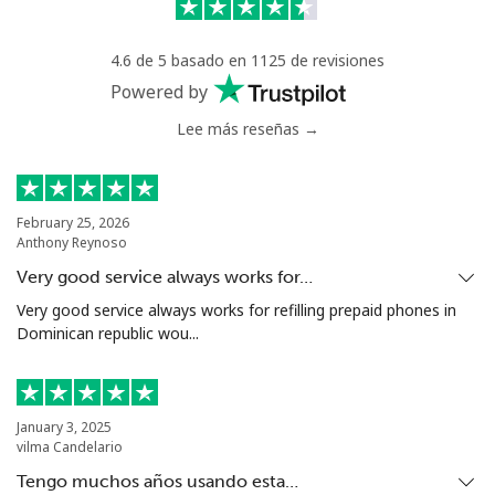
Celular
⁦10.5p⁩
47 min por ⁦£5⁩
-
4.6 de 5 basado en 1125 de revisiones
Powered by
Poland
Lee más reseñas →
Línea fija
⁦1.5p⁩
333 min por ⁦£5⁩
-
February 25, 2026
Celular
⁦1.6p⁩
312 min por ⁦£5⁩
⁦6p⁩
Anthony Reynoso
Very good service always works for…
Portugal
Very good service always works for refilling prepaid phones in
Dominican republic wou...
Línea fija
⁦1.5p⁩
333 min por ⁦£5⁩
-
Celular
⁦2.9p⁩
172 min por ⁦£5⁩
⁦6p⁩
January 3, 2025
vilma Candelario
Puerto Rico
Tengo muchos años usando esta…