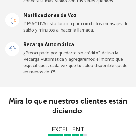
conéctate más rápido con tus seres queridos.
Celular
⁦102.9p⁩
4 min por ⁦£5⁩
⁦20p⁩
Notificaciones de Voz
DESACTIVA esta función para omitir los mensajes de
Paraguay
saldo y minutos al hacer la llamada.
Línea fija
⁦3.5p⁩
142 min por ⁦£5⁩
-
Recarga Automática
¿Preocupado por quedarte sin crédito? Activa la
Celular
⁦5.5p⁩
90 min por ⁦£5⁩
⁦6p⁩
Recarga Automatica y agregaremos el monto que
especifiques, cada vez que tu saldo disponible quede
en menos de ⁦£5⁩.
Peru
Línea fija
⁦1.5p⁩
333 min por ⁦£5⁩
-
Mira lo que nuestros clientes están
Celular
⁦1.5p⁩
333 min por ⁦£5⁩
-
diciendo:
Philippines
EXCELLENT
Línea fija
⁦17.9p⁩
27 min por ⁦£5⁩
-