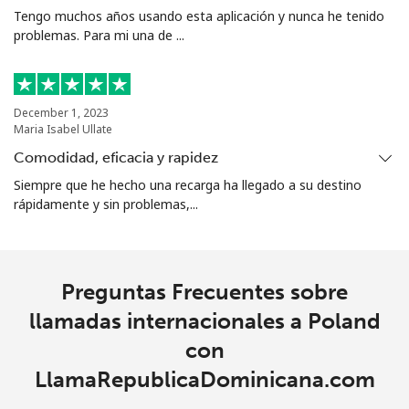
All
⁦1.5p⁩
333 min por ⁦£5⁩
⁦4p⁩
Tengo muchos años usando esta aplicación y nunca he tenido
country
problemas. Para mi una de ...
December 1, 2023
Maria Isabel Ullate
Comodidad, eficacia y rapidez
Siempre que he hecho una recarga ha llegado a su destino
rápidamente y sin problemas,...
Preguntas Frecuentes sobre
llamadas internacionales a Poland
con
LlamaRepublicaDominicana.com