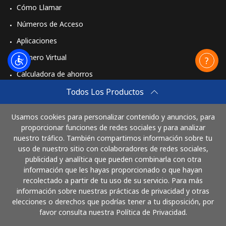
Cómo Llamar
Números de Acceso
Aplicaciones
Número Virtual
Calculadora de ahorros
Travel eSIM
Todos Los Productos
Comprar
Usamos cookies para personalizar contenido y anuncios, para
Cómo funciona
proporcionar funciones de redes sociales y para analizar
nuestro tráfico. También compartimos información sobre tu
uso de nuestro sitio con colaboradores de redes sociales,
publicidad y analítica que pueden combinarla con otra
Paga con
información que les hayas proporcionado o que hayan
recolectado a partir de tu uso de su servicio. Para más
información sobre nuestras prácticas de privacidad y otras
elecciones o derechos que podrías tener a tu disposición, por
favor consulta nuestra Política de Privacidad.