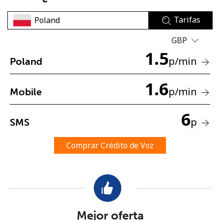
Tarifas
GBP
1.5
p
/min
Poland
No se ha creado una contraseña
1.6
p
/min
Mobile
Mínimo 8 caracteres
Una letra mayúscula y una minúscula
6
Un número
p
SMS
Un caracter especial
Comprar Crédito de Voz
Mantente en contacto para recibir nuestras mejores
ofertas.
Mejor oferta