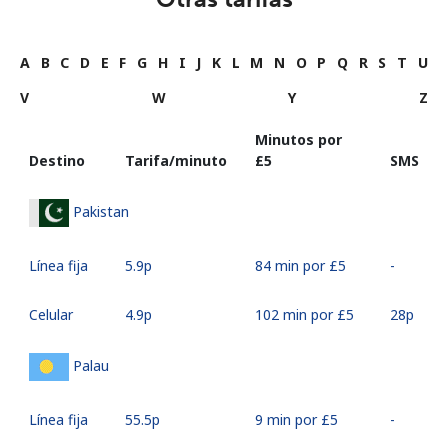
A
B
C
D
E
F
G
H
I
J
K
L
M
N
O
P
Q
R
S
T
U
V
W
Y
Z
Minutos por
Destino
Tarifa/minuto
⁦£5⁩
SMS
Pakistan
Línea fija
⁦5.9p⁩
84 min por ⁦£5⁩
-
Celular
⁦4.9p⁩
102 min por ⁦£5⁩
⁦28p⁩
Palau
Línea fija
⁦55.5p⁩
9 min por ⁦£5⁩
-