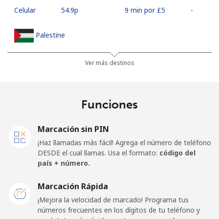
Celular
⁦54.9p⁩
9 min por ⁦£5⁩
-
Palestine
Línea fija
⁦22.9p⁩
21 min por ⁦£5⁩
-
Ver más destinos
Celular
⁦27.5p⁩
18 min por ⁦£5⁩
-
Funciones
Panama
Marcación sin PIN
Línea fija
⁦4.9p⁩
102 min por ⁦£5⁩
-
¡Haz llamadas más fácil! Agrega el número de teléfono
DESDE el cual llamas. Usa el formato:
código del
Celular
⁦16.5p⁩
30 min por ⁦£5⁩
⁦11p⁩
país + número.
Papua New Guinea
Marcación Rápida
¡Mejora la velocidad de marcado! Programa tus
números frecuentes en los dígitos de tu teléfono y
Línea fija
⁦102.5p⁩
4 min por ⁦£5⁩
-